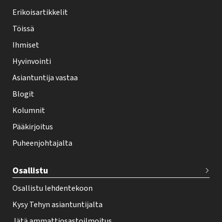
y
Erikoisartikkelit
-
Töissä
l
Ihmiset
e
Hyvinvointi
h
Asiantuntija vastaa
t
i
Blogit
f
Kolumnit
o
Pääkirjoitus
o
Puheenjohtajalta
t
e
Osallistu
r
Osallistu lehdentekoon
Kysy Tehyn asiantuntijalta
Jätä ammattiosastoilmoitus