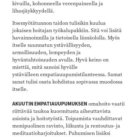
kivuilla, kohonneella verenpaineella ja
lihasjäykkyydellä.
Itsemyötätunnon taidon tulisikin kuulua
jokaisen hoitajan työkalupakkiin. Sitä voi lisätä
havainnoinnilla ja tietoisella läsnäololla. Myös
itselle suunnatun ystävällisyyden,
armollisuuden, lempeyden ja
hyväntahtoisuuden avulla. Hyvä keino on
miettiä, mitä sanoisi hyvälle
ystävälleen empatiauupumistilanteessa. Samat
sanat tulisi osata kohdistaa sopivassa muodossa
itselle.
AKUUTIN EMPATIAUUPUMUKSEN
omahoito vaatii
riittävää taukoa kuormitusta aiheuttavista
asioista ja hoitotyöstä. Toipumista vauhdittavat
monipuolinen ravinto, liikunta ja rentoutus- ja
meditaatioharjoitukset. Puhumisen lisäksi