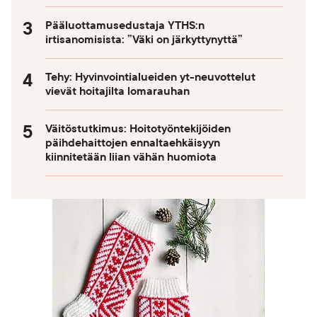
Pääluottamusedustaja YTHS:n
irtisanomisista: ”Väki on järkyttynyttä”
Tehy: Hyvinvointialueiden yt-neuvottelut
vievät hoitajilta lomarauhan
Väitöstutkimus: Hoitotyöntekijöiden
päihdehaittojen ennaltaehkäisyyn
kiinnitetään liian vähän huomiota