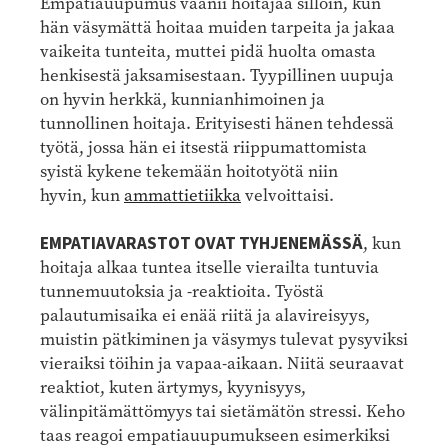
Empatiauupumus vaanii hoitajaa silloin, kun
hän väsymättä hoitaa muiden tarpeita ja jakaa
vaikeita tunteita, muttei pidä huolta omasta
henkisestä jaksamisestaan. Tyypillinen uupuja
on hyvin herkkä, kunnianhimoinen ja
tunnollinen hoitaja. Erityisesti hänen tehdessä
työtä, jossa hän ei itsestä riippumattomista
syistä kykene tekemään hoitotyötä niin
hyvin, kun
ammattietiikka
velvoittaisi.
EMPATIAVARASTOT OVAT TYHJENEMÄSSÄ
, kun
hoitaja alkaa tuntea itselle vierailta tuntuvia
tunnemuutoksia ja -reaktioita. Työstä
palautumisaika ei enää riitä ja alavireisyys,
muistin pätkiminen ja väsymys tulevat pysyviksi
vieraiksi töihin ja vapaa-aikaan. Niitä seuraavat
reaktiot, kuten ärtymys, kyynisyys,
välinpitämättömyys tai sietämätön stressi. Keho
taas reagoi empatiauupumukseen esimerkiksi