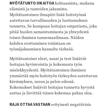
MYÖTÄTUNTO ON AITOA
kohtaamista, mukana
elämistä ja tunteiden jakamista.
Myötätuntoinen ilmapiiri lisää hoitotyössä
autettavan turvallisuuden ja luottamuksen
tunnetta. Se kumpuaa hoitajan empatiasta, joka
pitää huolen samaistumisesta ja yhteydestä
toisen ihmisen tunnemaailmaan. Näiden
kahden erottaminen toisistaan on
työssäjaksamisen kannalta tärkeää.
Myötätuntoiset eleet, sanat ja teot lisäävät
hoitajan hyvinvointia ja kokemusta työn
mielekkyydestä. Myötätuntoinen ihminen
ymmärtää myös hoitotyön tärkeyden autettavan
kärsimyksen, surun ja pelon edessä.
Kokemukset lisäävät hoitajan tunnetta kyvystä
auttaa ja lievittää toisen kokemaa pahaa oloa.
RAJA OTTAA VASTAAN
erityisesti negatiivisia