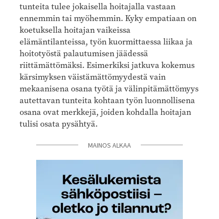
tunteita tulee jokaisella hoitajalla vastaan
ennemmin tai myöhemmin. Kyky empatiaan on
koetuksella hoitajan vaikeissa
elämäntilanteissa, työn kuormittaessa liikaa ja
hoitotyöstä palautumisen jäädessä
riittämättömäksi. Esimerkiksi jatkuva kokemus
kärsimyksen väistämättömyydestä vain
mekaanisena osana työtä ja välinpitämättömyys
autettavan tunteita kohtaan työn luonnollisena
osana ovat merkkejä, joiden kohdalla hoitajan
tulisi osata pysähtyä.
MAINOS ALKAA