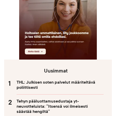
Uusimmat
THL: Julkisen soten palvelut määriteltävä
poliittisesti
Tehyn pääluottamusedustaja yt-
neuvotteluista: ”Itsensä voi ilmeisesti
säästää hengiltä”