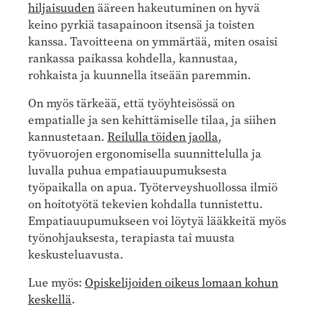
hiljaisuuden
ääreen hakeutuminen on hyvä
keino pyrkiä tasapainoon itsensä ja toisten
kanssa. Tavoitteena on ymmärtää, miten osaisi
rankassa paikassa kohdella, kannustaa,
rohkaista ja kuunnella itseään paremmin.
On myös tärkeää, että työyhteisössä on
empatialle ja sen kehittämiselle tilaa, ja siihen
kannustetaan.
Reilulla töiden jaolla
,
työvuorojen ergonomisella suunnittelulla ja
luvalla puhua empatiauupumuksesta
työpaikalla on apua. Työterveyshuollossa ilmiö
on hoitotyötä tekevien kohdalla tunnistettu.
Empatiauupumukseen voi löytyä lääkkeitä myös
työnohjauksesta, terapiasta tai muusta
keskusteluavusta.
Lue myös:
Opiskelijoiden oikeus lomaan kohun
keskellä
.