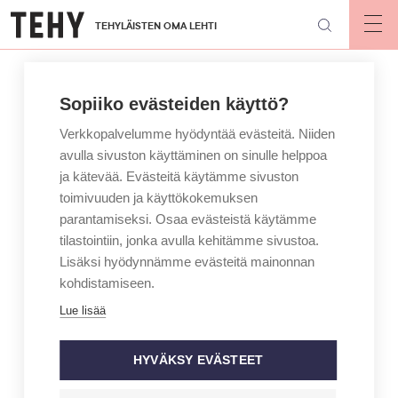
Hyppää
TEHYLÄISTEN OMA LEHTI
pääsisältöön
Op
mai
nav
Sopiiko evästeiden käyttö?
Verkkopalvelumme hyödyntää evästeitä. Niiden
avulla sivuston käyttäminen on sinulle helppoa
ja kätevää. Evästeitä käytämme sivuston
toimivuuden ja käyttökokemuksen
parantamiseksi. Osaa evästeistä käytämme
tilastointiin, jonka avulla kehitämme sivustoa.
Lisäksi hyödynnämme evästeitä mainonnan
kohdistamiseen.
Lue lisää
HYVÄKSY EVÄSTEET
KIRJOITTAJA
MAINIO – JAN HOLMBERG
Empatia on hoitajan työssä