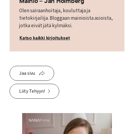
Mainio – Jan Holmberg
Olen sairaanhoitaja, kouluttaja ja
tietokirjailija. Bloggaan mainioista asioista,
jotka eivät jätä kylmäksi.
Katso kaikki kirjoitukset
Jaa sivu
Liity Tehyyn!