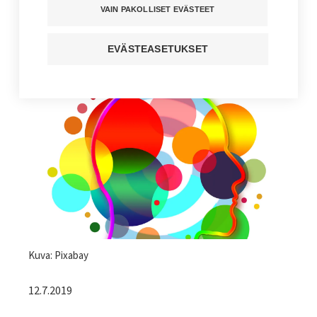
tärkeä mittari
VAIN PAKOLLISET EVÄSTEET
Kuuntele juttu
EVÄSTEASETUKSET
Jaa sivu
Kuvateksti
Kuva: Pixabay
12.7.2019