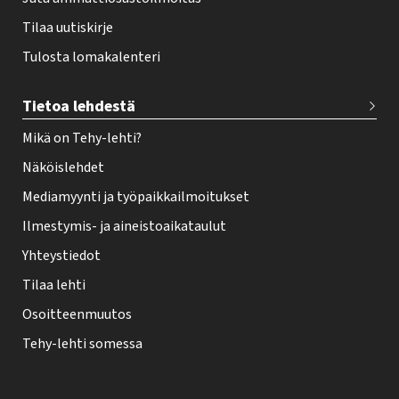
Tilaa uutiskirje
Tulosta lomakalenteri
Tietoa lehdestä
Mikä on Tehy-lehti?
Näköislehdet
Mediamyynti ja työpaikkailmoitukset
Ilmestymis- ja aineistoaikataulut
Yhteystiedot
Tilaa lehti
Osoitteenmuutos
Tehy-lehti somessa