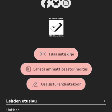
Tilaa uutiskirje
Lähetä ammattiosastoilmoitus
Osallistu lehdentekoon
T
Lehden etusivu
e
h
Uutiset