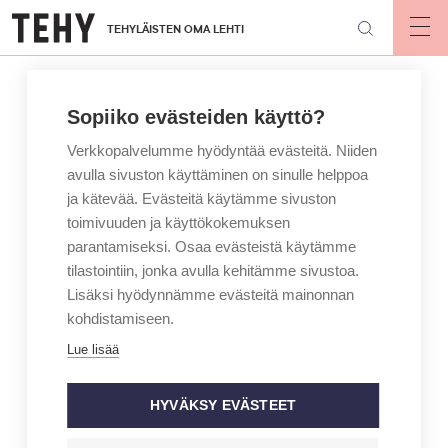
Hyppää
TEHYLÄISTEN OMA LEHTI
pääsisältöön
Op
mai
nav
Sopiiko evästeiden käyttö?
Verkkopalvelumme hyödyntää evästeitä. Niiden
avulla sivuston käyttäminen on sinulle helppoa
ja kätevää. Evästeitä käytämme sivuston
toimivuuden ja käyttökokemuksen
parantamiseksi. Osaa evästeistä käytämme
tilastointiin, jonka avulla kehitämme sivustoa.
Lisäksi hyödynnämme evästeitä mainonnan
kohdistamiseen.
Lue lisää
HYVÄKSY EVÄSTEET
KIRJOITTAJA
MAINIO – JAN HOLMBERG
Hyvä köyhä