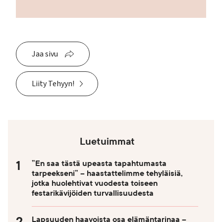
Jaa sivu
Liity Tehyyn!
Luetuimmat
”En saa tästä upeasta tapahtumasta
tarpeekseni” – haastattelimme tehyläisiä,
jotka huolehtivat vuodesta toiseen
festarikävijöiden turvallisuudesta
Lapsuuden haavoista osa elämäntarinaa –