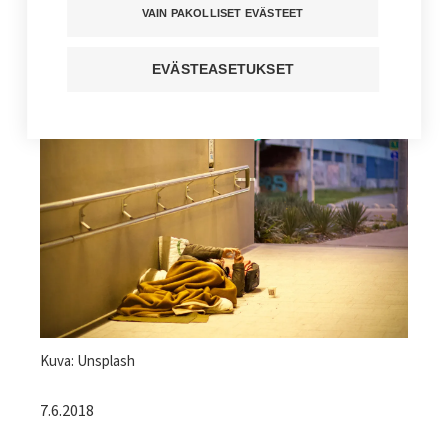
VAIN PAKOLLISET EVÄSTEET
Kuuntele juttu
EVÄSTEASETUKSET
Jaa sivu
Kuvateksti
Kuva: Unsplash
7.6.2018