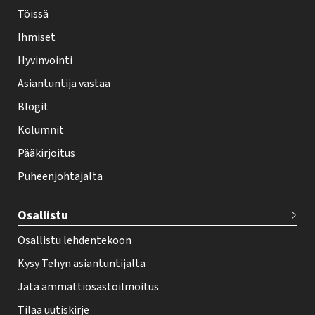
-
Töissä
l
Ihmiset
e
Hyvinvointi
h
Asiantuntija vastaa
t
i
Blogit
f
Kolumnit
o
Pääkirjoitus
o
Puheenjohtajalta
t
e
Osallistu
r
Osallistu lehdentekoon
Kysy Tehyn asiantuntijalta
Jätä ammattiosastoilmoitus
Tilaa uutiskirje