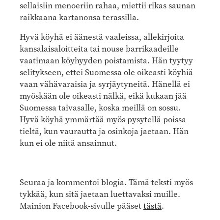
sellaisiin menoeriin rahaa, miettii rikas saunan
raikkaana kartanonsa terassilla.
Hyvä köyhä ei äänestä vaaleissa, allekirjoita
kansalaisaloitteita tai nouse barrikaadeille
vaatimaan köyhyyden poistamista. Hän tyytyy
selitykseen, ettei Suomessa ole oikeasti köyhiä
vaan vähävaraisia ja syrjäytyneitä. Hänellä ei
myöskään ole oikeasti nälkä, eikä kukaan jää
Suomessa taivasalle, koska meillä on sossu.
Hyvä köyhä ymmärtää myös pysytellä poissa
tieltä, kun vaurautta ja osinkoja jaetaan. Hän
kun ei ole niitä ansainnut.
Seuraa ja kommentoi blogia. Tämä teksti myös
tykkää, kun sitä jaetaan luettavaksi muille.
Mainion Facebook-sivulle pääset
tästä
.