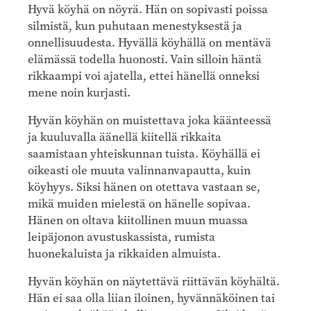
Hyvä köyhä on nöyrä. Hän on sopivasti poissa
silmistä, kun puhutaan menestyksestä ja
onnellisuudesta. Hyvällä köyhällä on mentävä
elämässä todella huonosti. Vain silloin häntä
rikkaampi voi ajatella, ettei hänellä onneksi
mene noin kurjasti.
Hyvän köyhän on muistettava joka käänteessä
ja kuuluvalla äänellä kiitellä rikkaita
saamistaan yhteiskunnan tuista. Köyhällä ei
oikeasti ole muuta valinnanvapautta, kuin
köyhyys. Siksi hänen on otettava vastaan se,
mikä muiden mielestä on hänelle sopivaa.
Hänen on oltava kiitollinen muun muassa
leipäjonon avustuskassista, rumista
huonekaluista ja rikkaiden almuista.
Hyvän köyhän on näytettävä riittävän köyhältä.
Hän ei saa olla liian iloinen, hyvännäköinen tai