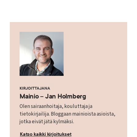
KIRJOITTAJANA
Mainio – Jan Holmberg
Olen sairaanhoitaja, kouluttaja ja
tietokirjailija. Bloggaan mainioista asioista,
jotka eivät jätä kylmäksi.
Katso kaikki kirjoitukset