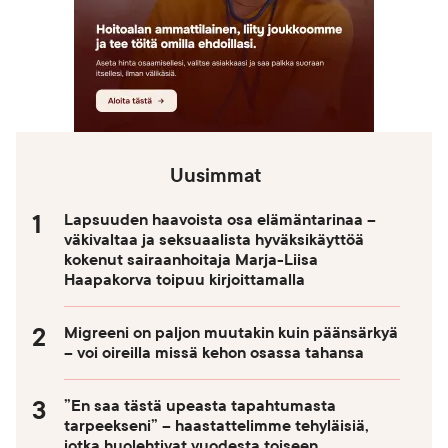
Uusimmat
Lapsuuden haavoista osa elämäntarinaa –
väkivaltaa ja seksuaalista hyväksikäyttöä
kokenut sairaanhoitaja Marja-Liisa
Haapakorva toipuu kirjoittamalla
Migreeni on paljon muutakin kuin päänsärkyä
– voi oireilla missä kehon osassa tahansa
”En saa tästä upeasta tapahtumasta
tarpeekseni” – haastattelimme tehyläisiä,
jotka huolehtivat vuodesta toiseen