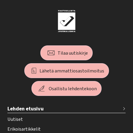
Tilaa uutiskirje
Lähetä ammattiosastoilmoitus
Osallistu lehdentekoon
T
Lehden etusivu
e
h
Uutiset
y
Erikoisartikkelit