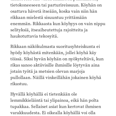
tietokoneeseen tai parturireissuun. Köyhän on
osattava hävetä itseään, koska vain niin hän
rikkaan mielestä sisuuntuu yrittämään
enemmän. Rikkaasta kun köyhyys on vain nippu
selityksiä, itseaiheutettuja rajoitteita ja
haukotuttavia tekosyitä.
Rikkaan näkökulmasta suoritusyhteiskunta ei
hyödy köyhästä mitenkään, jollei köyhä käy
töissä. Siksi hyvän köyhän on nyökyteltävä, kun
rikas sanoo aktiivisille ihmisille löytyvän aina
jotain työtä ja metsien olevan marjoja
pullollaan. Näillä vinkeillähän jokainen köyhä
rikastuu.
Hyvällä köyhällä ei tietenkään ole
lemmikkieläintä tai ylipainoa, eikä hän polta
tupakkaa. Sellaiset asiat kun kertovat ihmisen
varakkuudesta. Ei oikealla köyhällä voi olla