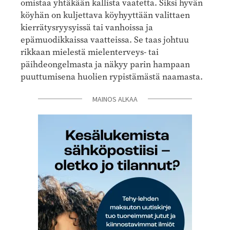
omistaa yhtäkään kallista vaatetta. Siksi hyvän
köyhän on kuljettava köyhyyttään valittaen
kierrätysryysyissä tai vanhoissa ja
epämuodikkaissa vaatteissa. Se taas johtuu
rikkaan mielestä mielenterveys- tai
päihdeongelmasta ja näkyy parin hampaan
puuttumisena huolien rypistämästä naamasta.
MAINOS ALKAA