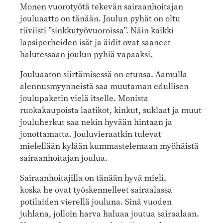
Monen vuorotyötä tekevän sairaanhoitajan
jouluaatto on tänään. Joulun pyhät on oltu
tiiviisti ”sinkkutyövuoroissa”. Näin kaikki
lapsiperheiden isät ja äidit ovat saaneet
halutessaan joulun pyhiä vapaaksi.
Jouluaaton siirtämisessä on etunsa. Aamulla
alennusmyynneistä saa muutaman edullisen
joulupaketin vielä itselle. Monista
ruokakaupoista laatikot, kinkut, suklaat ja muut
jouluherkut saa nekin hyvään hintaan ja
jonottamatta. Jouluvieraatkin tulevat
mielellään kylään kummastelemaan myöhäistä
sairaanhoitajan joulua.
Sairaanhoitajilla on tänään hyvä mieli,
koska he ovat työskennelleet sairaalassa
potilaiden vierellä jouluna. Sinä vuoden
juhlana, jolloin harva haluaa joutua sairaalaan.