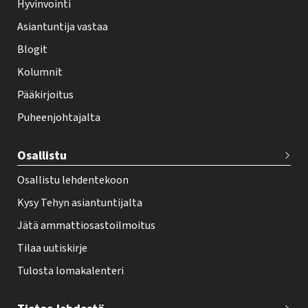
Hyvinvointi
h
Asiantuntija vastaa
t
i
Blogit
f
Kolumnit
o
Pääkirjoitus
o
Puheenjohtajalta
t
e
Osallistu
r
Osallistu lehdentekoon
Kysy Tehyn asiantuntijalta
Jätä ammattiosastoilmoitus
Tilaa uutiskirje
Tulosta lomakalenteri