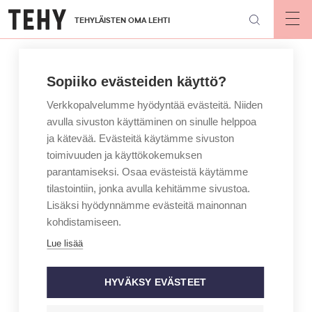
Hyppää
TEHYLÄISTEN OMA LEHTI
pääsisältöön
Op
mai
nav
Sopiiko evästeiden käyttö?
Verkkopalvelumme hyödyntää evästeitä. Niiden
avulla sivuston käyttäminen on sinulle helppoa
ja kätevää. Evästeitä käytämme sivuston
toimivuuden ja käyttökokemuksen
parantamiseksi. Osaa evästeistä käytämme
tilastointiin, jonka avulla kehitämme sivustoa.
Lisäksi hyödynnämme evästeitä mainonnan
kohdistamiseen.
Lue lisää
HYVÄKSY EVÄSTEET
KIRJOITTAJA
MAINIO – JAN HOLMBERG
Vuorotyöläisen jouluaatto voi