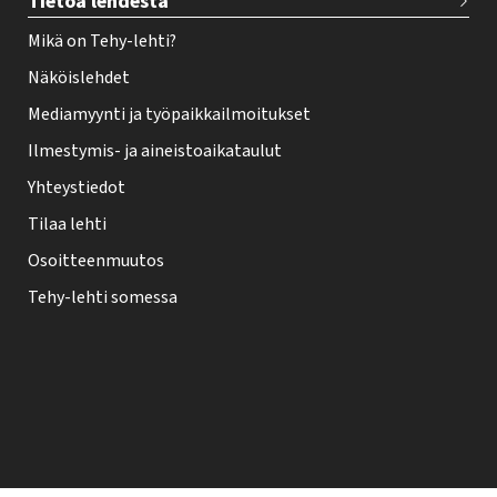
Tietoa lehdestä
Mikä on Tehy-lehti?
Näköislehdet
Mediamyynti ja työpaikkailmoitukset
Ilmestymis- ja aineistoaikataulut
Yhteystiedot
Tilaa lehti
Osoitteenmuutos
Tehy-lehti somessa