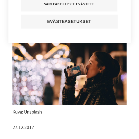
olla tänään
VAIN PAKOLLISET EVÄSTEET
Kuuntele juttu
EVÄSTEASETUKSET
Jaa sivu
Kuvateksti
Kuva: Unsplash
27.12.2017