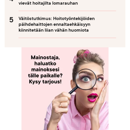
vievät hoitajilta lomarauhan
Väitöstutkimus: Hoitotyöntekijöiden
päihdehaittojen ennaltaehkäisyyn
kiinnitetään liian vähän huomiota