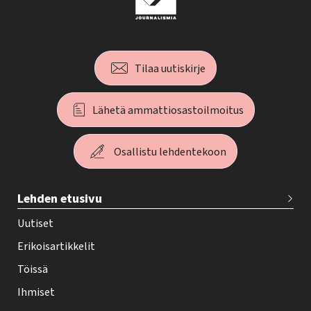
Tilaa uutiskirje
Lähetä ammattiosastoilmoitus
Osallistu lehdentekoon
T
Lehden etusivu
e
h
Uutiset
y
Erikoisartikkelit
-
Töissä
l
Ihmiset
e