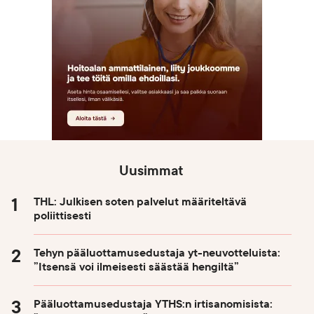
Uusimmat
THL: Julkisen soten palvelut määriteltävä
poliittisesti
Tehyn pääluottamusedustaja yt-neuvotteluista:
”Itsensä voi ilmeisesti säästää hengiltä”
Pääluottamusedustaja YTHS:n irtisanomisista: