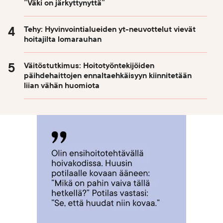
”Väki on järkyttynyttä”
Tehy: Hyvinvointialueiden yt-neuvottelut vievät
hoitajilta lomarauhan
Väitöstutkimus: Hoitotyöntekijöiden
päihdehaittojen ennaltaehkäisyyn kiinnitetään
liian vähän huomiota