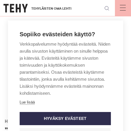
Hyppää
TEHYLÄISTEN OMA LEHTI
pääsisältöön
Op
mai
nav
Sopiiko evästeiden käyttö?
Verkkopalvelumme hyödyntää evästeitä. Niiden
avulla sivuston käyttäminen on sinulle helppoa
ja kätevää. Evästeitä käytämme sivuston
toimivuuden ja käyttökokemuksen
parantamiseksi. Osaa evästeistä käytämme
tilastointiin, jonka avulla kehitämme sivustoa.
Lisäksi hyödynnämme evästeitä mainonnan
kohdistamiseen.
Lue lisää
HYVÄKSY EVÄSTEET
Hyvinvointi
”Purjeveneessä kiire loppuu”,