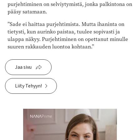
purjehtiminen on selviytymistä, jonka palkintona on
pääsy satamaan.
”Sade ei haittaa purjehtimista. Mutta ihaninta on
tietysti, kun aurinko paistaa, tuulee sopivasti ja
ulappa näkyy. Purjehtiminen on opettanut minulle
suuren rakkauden luontoa kohtaan.”
Jaa sivu
Liity Tehyyn!