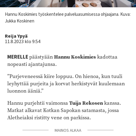
Kuvateksti
Hannu Koskimies työskentelee palveluasumisessa ohjaajana.
Kuva:
Jukka Koskinen
Kirjoittaja
Reija Ypyä
11.8.2023 klo 9:54
MERELLE
päästyään
Hannu Koskimies
kadottaa
nopeasti ajantajunsa.
”Purjeveneessä kiire loppuu. On hienoa, kun tuuli
leyhyttää purjeita ja korvat herkistyvät kuulemaan
luonnon ääniä.”
Hannu purjehtii vaimonsa
Tuija Rekosen
kanssa.
Matkat alkavat Kotkan Sapokan satamasta, jossa
Aletheiaksi ristitty vene on parkissa.
MAINOS ALKAA