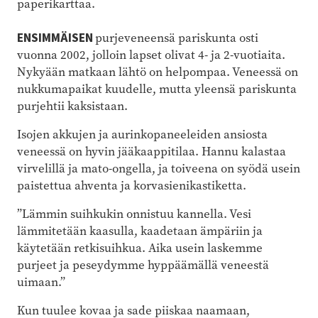
paperikarttaa.
ENSIMMÄISEN
purjeveneensä pariskunta osti
vuonna 2002, jolloin lapset olivat 4- ja 2-vuotiaita.
Nykyään matkaan lähtö on helpompaa. Veneessä on
nukkumapaikat kuudelle, mutta yleensä pariskunta
purjehtii kaksistaan.
Isojen akkujen ja aurinkopaneeleiden ansiosta
veneessä on hyvin jääkaappitilaa. Hannu kalastaa
virvelillä ja mato-ongella, ja toiveena on syödä usein
paistettua ahventa ja korvasienikastiketta.
”Lämmin suihkukin onnistuu kannella. Vesi
lämmitetään kaasulla, kaadetaan ämpäriin ja
käytetään retkisuihkua. Aika usein laskemme
purjeet ja peseydymme hyppäämällä veneestä
uimaan.”
Kun tuulee kovaa ja sade piiskaa naamaan,