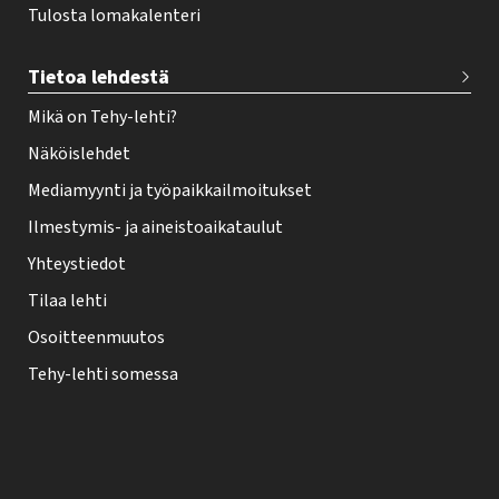
Tulosta lomakalenteri
Tietoa lehdestä
Mikä on Tehy-lehti?
Näköislehdet
Mediamyynti ja työpaikkailmoitukset
Ilmestymis- ja aineistoaikataulut
Yhteystiedot
Tilaa lehti
Osoitteenmuutos
Tehy-lehti somessa