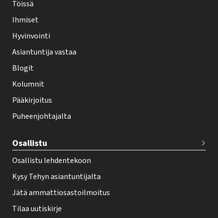
Töissä
l
Ihmiset
e
Hyvinvointi
h
Asiantuntija vastaa
t
i
Blogit
f
Kolumnit
o
Pääkirjoitus
o
Puheenjohtajalta
t
e
Osallistu
r
Osallistu lehdentekoon
Kysy Tehyn asiantuntijalta
Jätä ammattiosastoilmoitus
Tilaa uutiskirje