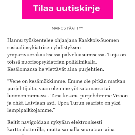
MAINOS PÄÄTTYY
Hannu työskentelee ohjaajana Kaakkois-Suomen
sosiaalipsykiatrisen yhdistyksen
ympärivuorokautisessa palveluasumisessa. Tuija on
töissä nuorisopsykiatrian poliklinikalla.
Kesälomansa he viettävät aina purjehtien.
”Vene on kesämökkimme. Emme ole pitkän matkan
purjehtijoita, vaan olemme yöt satamassa tai
luonnon rannassa. Tänä kesänä purjehdimme Viroon
ja ehkä Latviaan asti. Upea Turun saaristo on yksi
lempipaikkojamme.”
Reitit navigoidaan nykyään elektronisesti
karttaplotterilla, mutta samalla seurataan aina