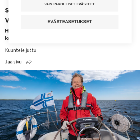
VAIN PAKOLLISET EVÄSTEET
sanoo kesälomansa Itämerellä
viettävä Hannu
EVÄSTEASETUKSET
Hannu Koskimies tuntee olonsa liikkuvalla
kesämökillään vapaaksi ja onnelliseksi.
Kuuntele juttu
Jaa sivu