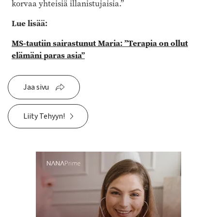
korvaa yhteisiä illanistujaisia.”
Lue lisää:
MS-tautiin sairastunut Maria: ”Terapia on ollut
elämäni paras asia”
Jaa sivu
Liity Tehyyn!