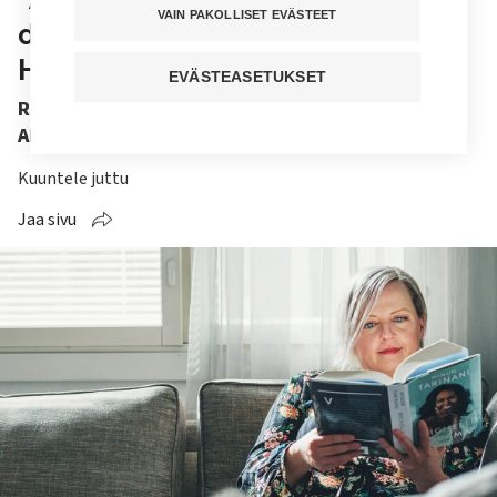
VAIN PAKOLLISET EVÄSTEET
diagnoosin 44-vuotiaana saanut
Hanna
EVÄSTEASETUKSET
Röntgenhoitaja Hanna Kalliomäki on löytänyt
ADHD:sta alkusokin jälkeen paljon hyvää.
Kuuntele juttu
Jaa sivu