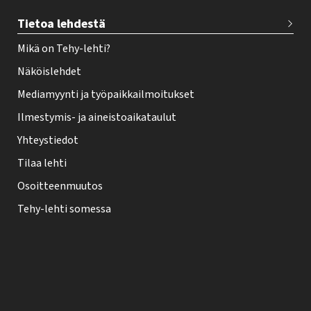
Tietoa lehdestä
Mikä on Tehy-lehti?
Näköislehdet
Mediamyynti ja työpaikkailmoitukset
Ilmestymis- ja aineistoaikataulut
Yhteystiedot
Tilaa lehti
Osoitteenmuutos
Tehy-lehti somessa