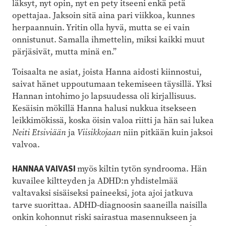
läksyt, nyt opin, nyt en pety itseeni enkä petä
opettajaa. Jaksoin sitä aina pari viikkoa, kunnes
herpaannuin. Yritin olla hyvä, mutta se ei vain
onnistunut. Samalla ihmettelin, miksi kaikki muut
pärjäsivät, mutta minä en.”
Toisaalta ne asiat, joista Hanna aidosti kiinnostui,
saivat hänet uppoutumaan tekemiseen täysillä. Yksi
Hannan intohimo jo lapsuudessa oli kirjallisuus.
Kesäisin mökillä Hanna halusi nukkua itsekseen
leikkimökissä, koska öisin valoa riitti ja hän sai lukea
Neiti Etsiviään
ja
Viisikkojaan
niin pitkään kuin jaksoi
valvoa.
HANNAA VAIVASI
myös kiltin tytön syndrooma. Hän
kuvailee kiltteyden ja ADHD:n yhdistelmää
valtavaksi sisäiseksi paineeksi, jota ajoi jatkuva
tarve suorittaa. ADHD-diagnoosin saaneilla naisilla
onkin kohonnut riski sairastua masennukseen ja