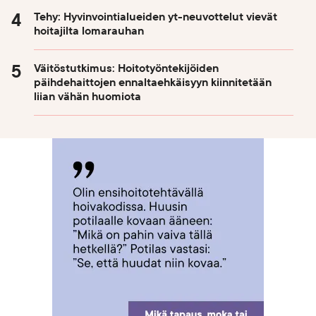
Tehy: Hyvinvointialueiden yt-neuvottelut vievät
hoitajilta lomarauhan
Väitöstutkimus: Hoitotyöntekijöiden
päihdehaittojen ennaltaehkäisyyn kiinnitetään
liian vähän huomiota