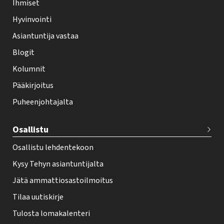
Ihmiset
e
Hyvinvointi
h
Asiantuntija vastaa
t
i
Blogit
f
Kolumnit
o
Pääkirjoitus
o
Puheenjohtajalta
t
e
Osallistu
r
Osallistu lehdentekoon
Kysy Tehyn asiantuntijalta
Jätä ammattiosastoilmoitus
Tilaa uutiskirje
Tulosta lomakalenteri