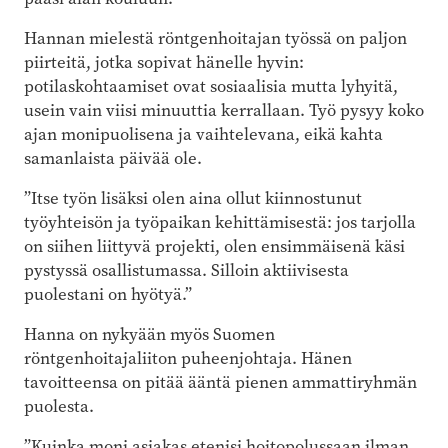
Hannan mielestä röntgenhoitajan työssä on paljon
piirteitä, jotka sopivat hänelle hyvin:
potilaskohtaamiset ovat sosiaalisia mutta lyhyitä,
usein vain viisi minuuttia kerrallaan. Työ pysyy koko
ajan monipuolisena ja vaihtelevana, eikä kahta
samanlaista päivää ole.
”Itse työn lisäksi olen aina ollut kiinnostunut
työyhteisön ja työpaikan kehittämisestä: jos tarjolla
on siihen liittyvä projekti, olen ensimmäisenä käsi
pystyssä osallistumassa. Silloin aktiivisesta
puolestani on hyötyä.”
Hanna on nykyään myös Suomen
röntgenhoitajaliiton puheenjohtaja. Hänen
tavoitteensa on pitää ääntä pienen ammattiryhmän
puolesta.
”Kuinka moni asiakas etenisi hoitopolussaan ilman