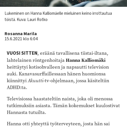
Kuvateksti
Lukeminen on Hanna Kalliomäelle mieluinen keino irrottautua
töistä. Kuva: Lauri Rotko
Kirjoittaja
Rosanna Marila
15.6.2021 klo 6:04
VUOSI SITTEN
, eräänä tavallisena tiistai-iltana,
Hanna Kalliomäki
lahtelainen röntgenhoitaja
heittäytyi kotisohvalleen ja napsautti television
auki. Kanavasurffaillessaan hänen huomionsa
kiinnittyi
Akuutti
-tv-ohjelmaan, jossa käsiteltiin
ADHD:ta.
Televisiossa haastateltiin naista, joka oli menossa
tutkimuksiin asiasta. Tämän kokemukset kuulostivat
Hannasta tutuilta.
Hanna otti yhteyttä työterveyteen, josta hän sai