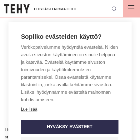
Hyppää
TEHYLÄISTEN OMA LEHTI
pääsisältöön
Op
mai
nav
Sopiiko evästeiden käyttö?
Verkkopalvelumme hyödyntää evästeitä. Niiden
avulla sivuston käyttäminen on sinulle helppoa
ja kätevää. Evästeitä käytämme sivuston
toimivuuden ja käyttökokemuksen
parantamiseksi. Osaa evästeistä käytämme
tilastointiin, jonka avulla kehitämme sivustoa.
Lisäksi hyödynnämme evästeitä mainonnan
kohdistamiseen.
Lue lisää
HYVÄKSY EVÄSTEET
Ihmiset
”ADHD on supervoimani”, sanoo