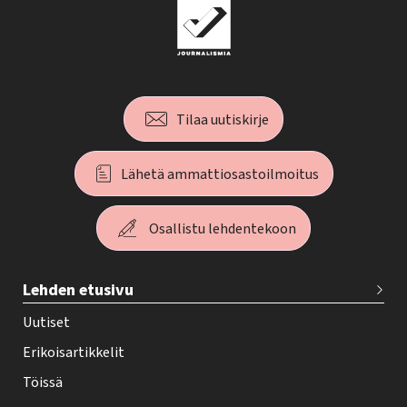
Tilaa uutiskirje
Lähetä ammattiosastoilmoitus
Osallistu lehdentekoon
T
Lehden etusivu
e
h
Uutiset
y
Erikoisartikkelit
-
Töissä
l