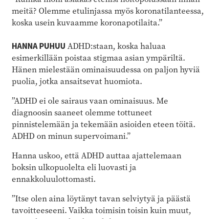
meitä? Olemme etulinjassa myös koronatilanteessa,
koska usein kuvaamme koronapotilaita.”
HANNA PUHUU
ADHD:staan, koska haluaa
esimerkillään poistaa stigmaa asian ympäriltä.
Hänen mielestään ominaisuudessa on paljon hyviä
puolia, jotka ansaitsevat huomiota.
”ADHD ei ole sairaus vaan ominaisuus. Me
diagnoosin saaneet olemme tottuneet
pinnistelemään ja tekemään asioiden eteen töitä.
ADHD on minun supervoimani.”
Hanna uskoo, että ADHD auttaa ajattelemaan
boksin ulkopuolelta eli luovasti ja
ennakkoluulottomasti.
”Itse olen aina löytänyt tavan selviytyä ja päästä
tavoitteeseeni. Vaikka toimisin toisin kuin muut,