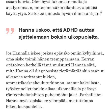
osaan luovia. Olen hyvä lukemaan muita ja
analysoimaan, miten missäkin tilanteessa pitäisi
käyttäytyä. Se tekee minusta hyvän ihmistuntijan.”
Hanna uskoo, että ADHD auttaa
ajattelemaan boksin ulkopuolelta.
Jos Hannalla iskee joskus epäusko omiin kykyihinsä,
oma sisko toimii hänen tsempparinaan. Kerran
epätoivon hetkellä tämä muistutti Hannaa siitä,
mitä Hanna oli diagnoosista tietämättäänkin saanut
aikaan: suorittanut lukion,
ammattikorkeakoulututkinnon, saanut kaksi lasta,
työskennellyt jonkin aikaa ulkomailla ja päässyt
röntgenhoitajaliiton puheenjohtajaksi. Parhaillaan
Hanna myös opiskelee ylempää amk-tutkintoa
liiketalouspuolella.