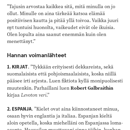
”Tajusin arvostaa kaikkea sitä, mitä minulla on jo
ollut. Minulle on aina tärkeää katsoa elämää
positiivisen kautta ja pitää yllä toivoa. Vaikka juuri
nyt tuntuisi huonolta, vaikeudet eivät ole ikuisia.
Olen lopulta aina saanut enemmän kuin olen
menettänyt.”
Hannan voimanlähteet
1. KIRJAT
. ”Tykkään erityisesti dekkareista, sekä
suomalaisista että pohjoismaalaisista, koska niillä
pääsee irti arjesta. Luen fiktiota kyllä monipuolisesti
Robert Galbraithin
muutenkin. Parhaillani luen
kirjaa
Levoton veri
.”
2. ESPANJA
. ”Kielet ovat aina kiinnostaneet minua,
osaan hyvin englantia ja italiaa. Espanjan kieltä
aloin opetella, koska miehelläni on Espanjassa loma-
asunto. Haaveilen muuttavani sinne töihin, kunhan