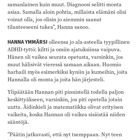
samanlainen kuin muut. Diagnoosi selitti monta
asiaa. Samalla aloin pohtia, millaista elämäni olisi
voinut olla, jos olisin jo aiemmin saanut
tilanteeseeni tukea”, Hanna sanoo.
HANNA YMMÄRSI
olleensa jo ala-asteella tyypillinen
ADHD-tyttö: kiltti ja omiin ajatuksiinsa vaipuva.
Hänen oli vaikea seurata opetusta, varsinkin, jos
muut hälisivät vieressä samaan aikaan. Huomio
harhaili myös esimerkiksi kyniin ja kumeihin, joita
Hannalla oli monta ja joita hän järjesteli.
Ylipäätään Hannan piti pinnistellä todella paljon
keskittyäkseen, varsinkin, jos piti opetella jotain
uutta. Äidinkieli ja matematiikka olivat erityisen
vaikeita, koska Hannan oli vaikea sisäistää niiden
sääntöjä.
”Päätin jatkuvasti, että nyt tsemppaan. Nyt teen