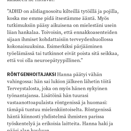
”ADHD on alidiagnosoitu kilteillä tytöillä ja pojilla,
koska me emme pidä itsestämme ääntä. Myös
tutkimuksiin pääsy aikuisena on mielestäni usein
liian hankalaa. Toivoisin, että ennakkoasenteiden
sijaan ihmiset kohdattaisiin terveydenhuollossa
kokonaisuuksina. Esimerkiksi pärjääminen
työelämässä tai tutkinnot eivät poista sitä seikkaa,
että voi olla neuroepätyypillinen.”
RÖNTGENHOITAJAKSI
Hanna päätyi vähän
vahingossa: hän sai lukion jälkeen lähetin töitä
Terveystalosta, joka on myös hänen nykyinen
työnantajansa. Lisätöinä hän tuurasi
vastaanottoapulaista röntgenissä ja huomasi:
tämäpä tuntuu mielenkiintoiselta. Röntgenissä
häntä kiinnosti yhdistelmä ihmisten parissa
työskentelyä ja erikoisia laitteita. Hanna haki ja
pääsi alan kouluun.