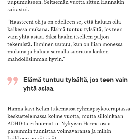
uupumukseen. Seitsemän vuotta sitten Hannakin
sairastui.
”Haasteeni oli ja on edelleen se, että haluan olla
kaikessa mukana. Elämä tuntuu tylsältä, jos teen
vain yhtä asiaa. Siksi haalin itselleni paljon
tekemistä. Ihminen uupuu, kun on liian monessa
mukana ja haluaa samalla suorittaa kaiken
mahdollisimman hyvin.”
Elämä tuntuu tylsältä, jos teen vain
yhtä asiaa.
Hanna kävi Kelan tukemassa ryhmäpsykoterapiassa
keskustelemassa kolme vuotta, mutta silloinkaan
ADHD:ta ei huomattu. Nykyisin Hanna osaa
paremmin tunnistaa voimavaransa ja mihin
kaikkeen ne riittävät.