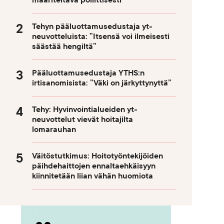
määriteltävä poliittisesti
Tehyn pääluottamusedustaja yt-
neuvotteluista: ”Itsensä voi ilmeisesti
säästää hengiltä”
Pääluottamusedustaja YTHS:n
irtisanomisista: ”Väki on järkyttynyttä”
Tehy: Hyvinvointialueiden yt-
neuvottelut vievät hoitajilta
lomarauhan
Väitöstutkimus: Hoitotyöntekijöiden
päihdehaittojen ennaltaehkäisyyn
kiinnitetään liian vähän huomiota