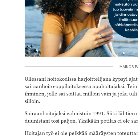
MAINOS P
Ollessani hoitokodissa harjoittelijana kypsyi aja
sairaanhoito-oppilaitoksessa apuhoitajaksi. Tein 
ihminen, jolle sai soittaa milloin vain ja joka tul
silloin.
Sairaanhoitajaksi valmistuin 1991. Siitä lähtien 
duunistani tosi paljon. Yksikään potilas ei ole 
Hoitajan työ ei ole pelkkää määräysten toteuttam