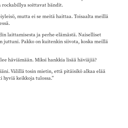
 rockabillya soittavat bändit.
eisö, mutta ei se meitä haittaa. Toisaalta meillä
essä.
odin laittamisesta ja perhe-elämästä. Naiselliset
n juttuni. Pakko on kuitenkin siivota, koska meillä
tulee häviämään. Miksi hankkia lisää häviäjiä?
äni. Välillä tosin mietin, että pitäisikö alkaa elää
i hyviä keikkoja tulossa.”