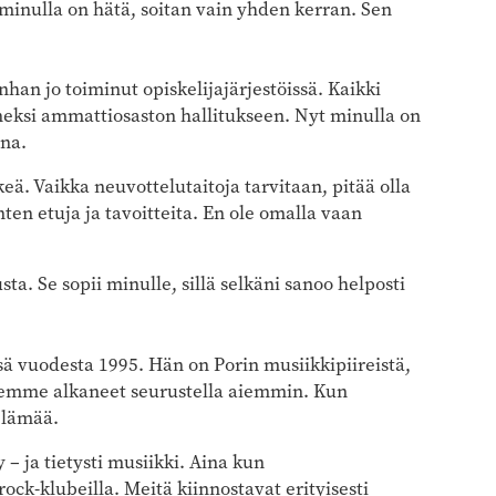
 minulla on hätä, soitan vain yhden kerran. Sen
han jo toiminut opiskelijajärjestöissä. Kaikki
neksi ammattiosaston hallitukseen. Nyt minulla on
ona.
ä. Vaikka neuvottelutaitoja tarvitaan, pitää olla
en etuja ja tavoitteita. En ole omalla vaan
. Se sopii minulle, sillä selkäni sanoo helposti
sä vuodesta 1995. Hän on Porin musiikkipiireistä,
i emme alkaneet seurustella aiemmin. Kun
elämää.
– ja tietysti musiikki. Aina kun
k-klubeilla. Meitä kiinnostavat erityisesti