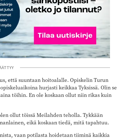
ÄÄTTYY
tus, että suuntaan hoitoalalle. Opiskelin Turun
opiskeluaikoina hurjasti keikkaa Tyksissä. Olin se
i aina töihin. En ole koskaan ollut niin rikas kuin
olen ollut töissä Meilahden teholla. Tykkään
samanlainen, eikä koskaan tiedä, mitä tapahtuu.
ista, vaan potilasta hoidetaan tiiminä kaikkia