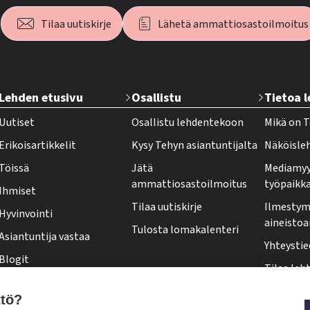
Tilaa uutiskirje
Lähetä ammattiosastoilmoitus
T
Lehden etusivu
Osallistu
Tietoa 
e
Uutiset
Osallistu lehdentekoon
Mikä on T
h
Erikoisartikkelit
Kysy Tehyn asiantuntijalta
Näköisle
y
Töissä
Jätä
Mediamyy
-
ammattiosastoilmoitus
työpaikk
Ihmiset
l
Tilaa uutiskirje
Ilmestymi
Hyvinvointi
e
aineistoa
Tulosta lomakalenteri
Asiantuntija vastaa
h
Yhteystie
Blogit
t
Tilaa leht
Kolumnit
i
Osoittee
ttö?
Pääkirjoitus
f