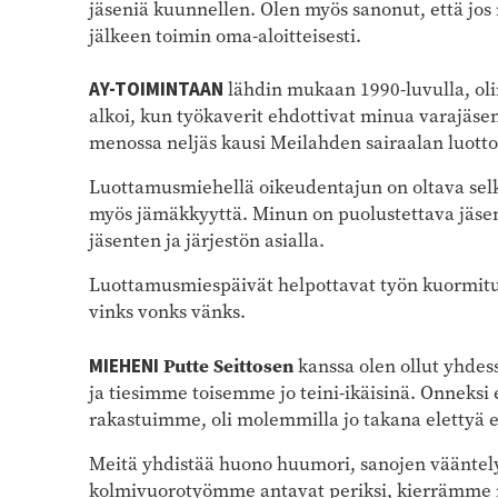
jäseniä kuunnellen. Olen myös sanonut, että jos
jälkeen toimin oma-aloitteisesti.
AY-TOIMINTAAN
lähdin mukaan 1990-luvulla, olin
alkoi, kun työkaverit ehdottivat minua varajäse
menossa neljäs kausi Meilahden sairaalan luott
Luottamusmiehellä oikeudentajun on oltava selke
myös jämäkkyyttä. Minun on puolustettava jäsent
jäsenten ja järjestön asialla.
Luottamusmiespäivät helpottavat työn kuormitusta
vinks vonks vänks.
Putte Seittosen
MIEHENI
kanssa olen ollut yhdes
ja tiesimme toisemme jo teini-ikäisinä. Onneks
rakastuimme, oli molemmilla jo takana elettyä 
Meitä yhdistää huono huumori, sanojen vääntely 
kolmivuorotyömme antavat periksi, kierrämme roc