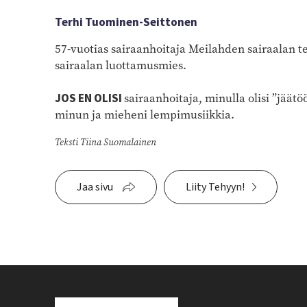
Terhi Tuominen-Seittonen
57-vuotias sairaanhoitaja Meilahden sairaalan t
sairaalan luottamusmies.
JOS EN OLISI
sairaanhoitaja, minulla olisi ”jäätöö
minun ja mieheni lempimusiikkia.
Teksti Tiina Suomalainen
Jaa sivu
Liity Tehyyn!