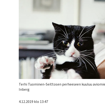
Kuvateksti
Terhi Tuominen-Seittosen perheeseen kuuluu aviomiehe
Inberg
4.12.2019 klo 13:47