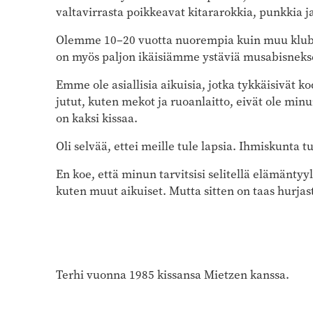
valtavirrasta poikkeavat kitararokkia, punkkia ja
Olemme 10–20 vuotta nuorempia kuin muu klubiyl
on myös paljon ikäisiämme ystäviä musabisneks
Emme ole asiallisia aikuisia, jotka tykkäisivät k
jutut, kuten mekot ja ruoanlaitto, eivät ole minu
on kaksi kissaa.
Oli selvää, ettei meille tule lapsia. Ihmiskunta 
En koe, että minun tarvitsisi selitellä elämäntyyli
kuten muut aikuiset. Mutta sitten on taas hurjast
Terhi vuonna 1985 kissansa Mietzen kanssa.