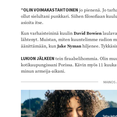
”OLIN VOIMAKASTAHTOINEN
jo pienenä. Jo tarha
ollut sielultani punkkari. Siihen filosofiaan ku
asioita itse.
David Bowien
Kun varhaisteininä kuulin
laulav
lähtenyt. Muistan, miten kuuntelimme radion m
Jake Nyman
äänittämään, kun
hiljenee. Tykkäsin
LUKION JÄLKEEN
tein firaabelihommia. Olin mu
kotikaupungissani Porissa. Kävin myös 11 kuuka
minun armeija-aikani.
MAINOS 