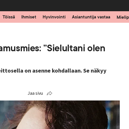
Töissä
Ihmiset
Hyvinvointi
Asiantuntija vastaa
Mielip
amusmies: ”Sielultani olen
eittosella on asenne kohdallaan. Se näkyy
Jaa sivu