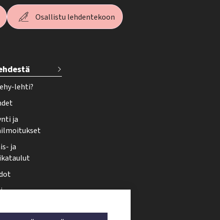
Osallistu lehdentekoon
lehdestä
ehy-lehti?
hdet
nti ja
ailmoitukset
s- ja
ikataulut
dot
i
nmuutos