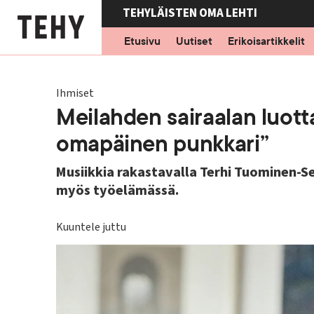
Hyppää
TEHYLÄISTEN OMA LEHTI
pääsisältöön
Etusivu
Uutiset
Erikoisartikkelit
Ihmiset
Meilahden sairaalan luott
omapäinen punkkari”
Musiikkia rakastavalla Terhi Tuominen-S
myös työelämässä.
Kuuntele juttu