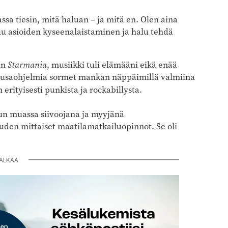
ssa tiesin, mitä haluan – ja mitä en. Olen aina
uluu asioiden kyseenalaistaminen ja halu tehdä
an
Starmania
, musiikki tuli elämääni eikä enää
usa­ohjelmia sormet mankan näppäimillä valmiina
 erityisesti punkista ja rockabillysta.
un muassa siivoojana ja myyjänä
uden mittaiset maatilamatkailuopinnot. Se oli
ALKAA