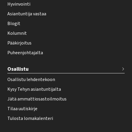
Hyvinvointi
h
Asiantuntija vastaa
t
i
Blogit
f
Kolumnit
o
Pääkirjoitus
o
Puheenjohtajalta
t
e
Osallistu
r
Osallistu lehdentekoon
Kysy Tehyn asiantuntijalta
Jätä ammattiosastoilmoitus
Tilaa uutiskirje
Tulosta lomakalenteri