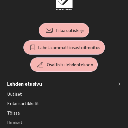
Tilaa uutiskirje
Lähetä ammattiosastoilmoitus
Osallistu lehdentekoon
T
Lehden etusivu
e
h
Uutiset
y
Erikoisartikkelit
-
Töissä
l
Ihmiset
e