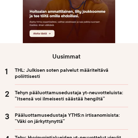
Uusimmat
THL: Julkisen soten palvelut määriteltävä
poliittisesti
Tehyn pääluottamusedustaja yt-neuvotteluista:
”Itsensä voi ilmeisesti säästää hengiltä”
Pääluottamusedustaja YTHS:n irtisanomisista:
”Väki on järkyttynyttä”
Tehy: Hyvinvointialueiden yt-neuvottelut vievät