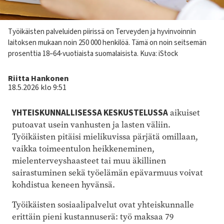
Kuvateksti
Työikäisten palveluiden piirissä on Terveyden ja hyvinvoinnin
laitoksen mukaan noin 250 000 henkilöä. Tämä on noin seitsemän
prosenttia 18–64-vuotiaista suomalaisista.
Kuva: iStock
Kirjoittaja
Riitta Hankonen
18.5.2026 klo 9:51
YHTEISKUNNALLISESSA KESKUSTELUSSA
aikuiset
putoavat usein vanhusten ja lasten väliin.
Työikäisten pitäisi mielikuvissa pärjätä omillaan,
vaikka toimeentulon heikkeneminen,
mielenterveyshaasteet tai muu äkillinen
sairastuminen sekä työelämän epävarmuus voivat
kohdistua keneen hyvänsä.
Työikäisten sosiaalipalvelut ovat yhteiskunnalle
erittäin pieni kustannuserä: työ maksaa 79