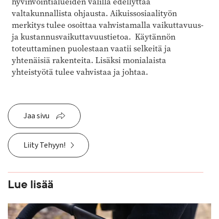
hyvinvointialueiden välillä edellyttää
valtakunnallista ohjausta. Aikuissosiaalityön
merkitys tulee osoittaa vahvistamalla vaikuttavuus-
ja kustannusvaikuttavuustietoa. Käytännön
toteuttaminen puolestaan vaatii selkeitä ja
yhtenäisiä rakenteita. Lisäksi monialaista
yhteistyötä tulee vahvistaa ja johtaa.
Jaa sivu
Liity Tehyyn!
Lue lisää