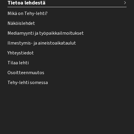
Tietoa lehdestä
Mikä on Tehy-lehti?
Näköislehdet
Mediamyynti ja työpaikkailmoitukset
Ilmestymis- ja aineistoaikataulut
Yhteystiedot
Tilaa lehti
Osoitteenmuutos
Tehy-lehti somessa