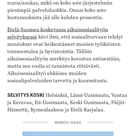
euroa/asukas, mikä on koko sote-järjestelmän
pienimpiä palveluluokkia. Osuus koko sote-
kustannuksista jää alle kahden prosentin.
Etelä-Suomea koskevassa aikuissosiaalityön
selvityksessä
kävi ilmi, että sosiaaliturvaan tehdyt
muutokset ovat heikentäneet monien työikäisten
toimeentuloa ja hyvinvointia. Tällöin
aikuissosiaalityön merkitys korostuu entisestään,
mutta sen roolia ei tunnisteta riittävästi.
Aikuissosiaalityö ehkäisee muiden
sosiaalipalveluiden tarvetta ja kuormitusta.
SELVITYS KOSKI
Helsinkiä, Länsi-Uusimaata, Vantaa
ja Keravaa, Itä-Uusimaata, Keski-Uusimaata, Päijät-
Hämettä, Kymenlaaksoa ja Etelä-Karjalaa.
MAINOS ALKAA