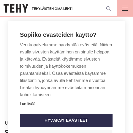
Hyppää
TEHYLÄISTEN OMA LEHTI
pääsisältöön
Op
mai
nav
Sopiiko evästeiden käyttö?
Verkkopalvelumme hyödyntää evästeitä. Niiden
avulla sivuston käyttäminen on sinulle helppoa
ja kätevää. Evästeitä käytämme sivuston
toimivuuden ja käyttökokemuksen
parantamiseksi. Osaa evästeistä käytämme
tilastointiin, jonka avulla kehitämme sivustoa.
Lisäksi hyödynnämme evästeitä mainonnan
kohdistamiseen.
Lue lisää
HYVÄKSY EVÄSTEET
Uutinen
Selvitys: Aikuissosiaalityö on