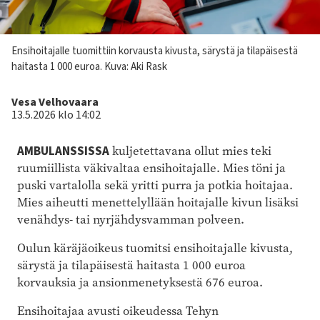
Kuvateksti
Ensihoitajalle tuomittiin korvausta kivusta, särystä ja tilapäisestä
haitasta 1 000 euroa.
Kuva: Aki Rask
Kirjoittaja
Vesa Velhovaara
13.5.2026 klo 14:02
AMBULANSSISSA
kuljetettavana ollut mies teki
ruumiillista väkivaltaa ensihoitajalle. Mies töni ja
puski vartalolla sekä yritti purra ja potkia hoitajaa.
Mies aiheutti menettelyllään hoitajalle kivun lisäksi
venähdys- tai nyrjähdysvamman polveen.
Oulun käräjäoikeus tuomitsi ensihoitajalle kivusta,
särystä ja tilapäisestä haitasta 1 000 euroa
korvauksia ja ansionmenetyksestä 676 euroa.
Ensihoitajaa avusti oikeudessa Tehyn