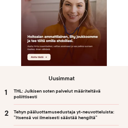
Uusimmat
THL: Julkisen soten palvelut määriteltävä
poliittisesti
Tehyn pääluottamusedustaja yt-neuvotteluista:
”Itsensä voi ilmeisesti säästää hengiltä”