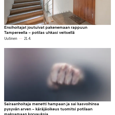
Ensihoitajat joutuivat pakenemaan rappuun
Tampereella – potilas uhkasi veitsellä
Uutinen
21.4.
Sairaanhoitaja menetti hampaan ja sai kasvoihinsa
pysyvän arven – käräjäoikeus tuomitsi potilaan
maksamaan korvauksia