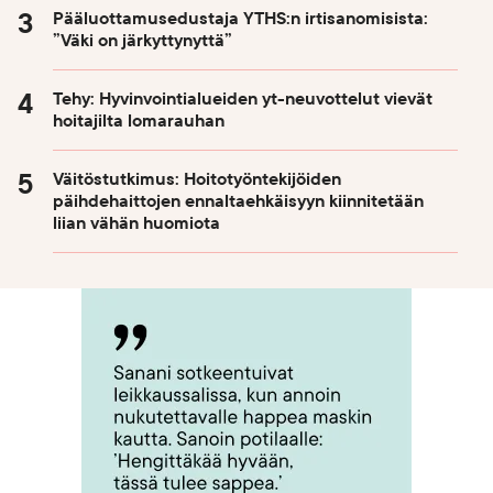
Pääluottamusedustaja YTHS:n irtisanomisista:
”Väki on järkyttynyttä”
Tehy: Hyvinvointialueiden yt-neuvottelut vievät
hoitajilta lomarauhan
Väitöstutkimus: Hoitotyöntekijöiden
päihdehaittojen ennaltaehkäisyyn kiinnitetään
liian vähän huomiota