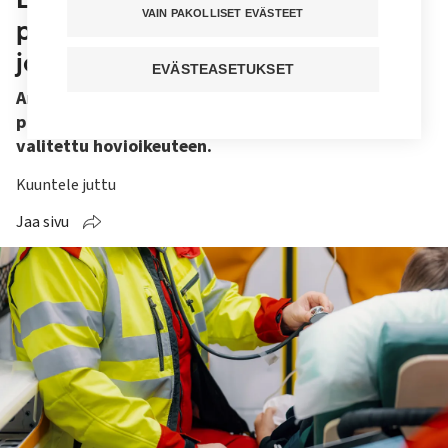
VAIN PAKOLLISET EVÄSTEET
purra ambulanssissa – väkivalta
johti korvaustuomioon
EVÄSTEASETUKSET
Ambulanssissa kuljetettavana ollut mies
pahoinpiteli ensihoitajaa Oulussa. Tuomiosta on
valitettu hovioikeuteen.
Kuuntele juttu
Jaa sivu