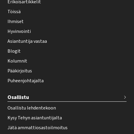
y
Erikoisartikkelit
-
Töissä
l
Ihmiset
e
Hyvinvointi
h
Asiantuntija vastaa
t
i
Blogit
f
Kolumnit
o
Pääkirjoitus
o
Puheenjohtajalta
t
e
Osallistu
r
Osallistu lehdentekoon
Kysy Tehyn asiantuntijalta
Jätä ammattiosastoilmoitus