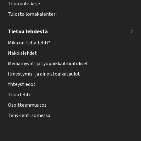
Tilaa uutiskirje
Tulosta lomakalenteri
Tietoa lehdestä
Mikä on Tehy-lehti?
Näköislehdet
Mediamyynti ja työpaikkailmoitukset
Ilmestymis- ja aineistoaikataulut
Yhteystiedot
Tilaa lehti
Osoitteenmuutos
Tehy-lehti somessa