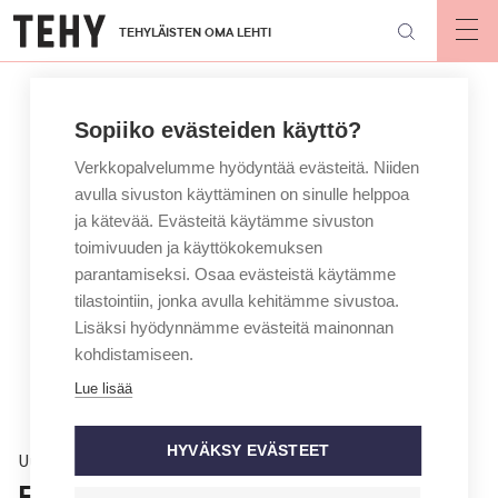
Hyppää
TEHYLÄISTEN OMA LEHTI
pääsisältöön
Op
mai
nav
Sopiiko evästeiden käyttö?
Verkkopalvelumme hyödyntää evästeitä. Niiden
avulla sivuston käyttäminen on sinulle helppoa
ja kätevää. Evästeitä käytämme sivuston
toimivuuden ja käyttökokemuksen
parantamiseksi. Osaa evästeistä käytämme
tilastointiin, jonka avulla kehitämme sivustoa.
Lisäksi hyödynnämme evästeitä mainonnan
kohdistamiseen.
Lue lisää
HYVÄKSY EVÄSTEET
Uutinen
Ensihoitajaa potkittiin ja yritettiin