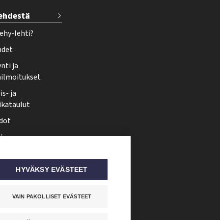
lehdestä
ehy-lehti?
hdet
nti ja
ailmoitukset
s- ja
ikataulut
dot
i
nmuutos
ti somessa
HYVÄKSY EVÄSTEET
VAIN PAKOLLISET EVÄSTEET