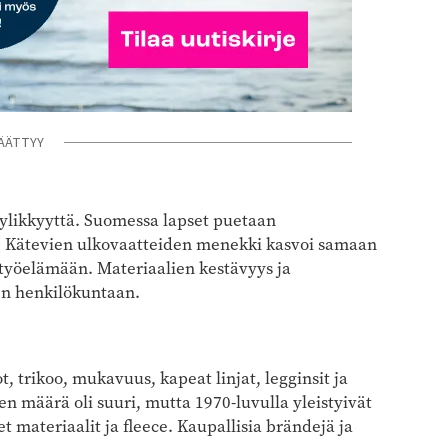
ÄÄTTYY
ylikkyyttä. Suomessa lapset puetaan
iä. Kätevien ulkovaatteiden menekki kasvoi samaan
 työelämään. Materiaalien kestävyys ja
ien henkilökuntaan.
t, trikoo, mukavuus, kapeat linjat, legginsit ja
en määrä oli suuri, mutta 1970-luvulla yleistyivät
t materiaalit ja fleece. Kaupallisia brändejä ja