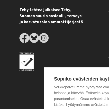
Tehy-lehteä julkaisee Tehy,
Suomen suurin sosiaali-, terveys-
ja kasvatusalan ammattijärjestö.
Sopiiko evästeiden käy
Verkkopalvelumme hyödyntää eväste
helppoa ja kätevää. Evästeitä kä
parantamiseksi. Osaa evästeistä k
Lisäksi hyödynnämme evästeitä m