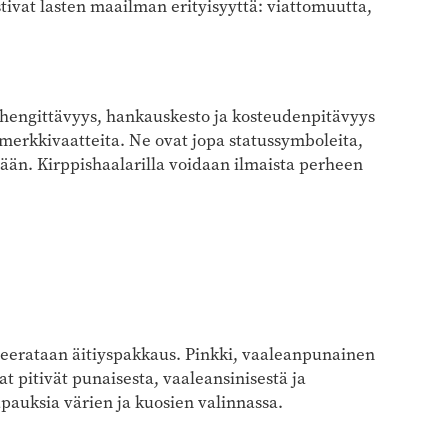
ostivat lasten maailman erityisyyttä: viattomuutta,
 hengittävyys, hankauskesto ja kosteudenpitävyys
a merkkivaatteita. Ne ovat jopa statussymboleita,
ään. Kirppishaalarilla voidaan ilmaista perheen
nseerataan äitiyspakkaus. Pinkki, vaaleanpunainen
ojat pitivät punaisesta, vaaleansinisestä ja
pauksia värien ja kuosien valinnassa.