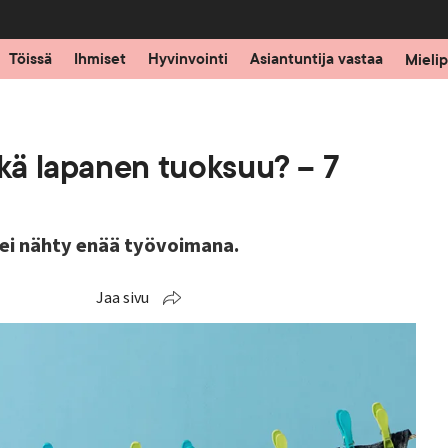
Töissä
Ihmiset
Hyvinvointi
Asiantuntija vastaa
Mielip
rkä lapanen tuoksuu? – 7
 ei nähty enää työvoimana.
Jaa sivu