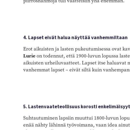
piirroshahmoja tuli vaatteisiin yhä enemmän.
4. Lapset eivät halua näyttää vanhemmiltaan
Erot aikuisten ja lasten pukeutumisessa ovat kav
Lurie
on todennut, että 1900-luvun lopussa laste
aikuisten urheiluvaatteet. Lapset itse haluavat 
vanhemmat lapset – eivät siltä kuin vanhempansa
5. Lastenvaateteollisuus korosti enkelimäisyy
Suhtautuminen lapsiin muuttui 1800-luvun lopu
enää nähty lähinnä työvoimana, vaan idea ainut