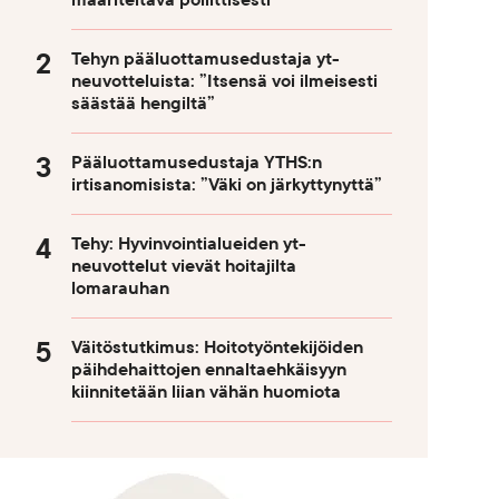
määriteltävä poliittisesti
Tehyn pääluottamusedustaja yt-
neuvotteluista: ”Itsensä voi ilmeisesti
säästää hengiltä”
Pääluottamusedustaja YTHS:n
irtisanomisista: ”Väki on järkyttynyttä”
Tehy: Hyvinvointialueiden yt-
neuvottelut vievät hoitajilta
lomarauhan
Väitöstutkimus: Hoitotyöntekijöiden
päihdehaittojen ennaltaehkäisyyn
kiinnitetään liian vähän huomiota