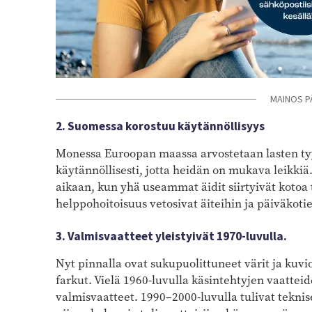
MAINOS P
2. Suomessa korostuu käytännöllisyys
Monessa Euroopan maassa arvostetaan lasten ty
käytännöllisesti, jotta heidän on mukava leikk
aikaan, kun yhä useammat äidit siirtyivät kotoa
helppohoitoisuus vetosivat äiteihin ja päiväkot
3. Valmisvaatteet yleistyivät 1970-luvulla.
Nyt pinnalla ovat sukupuolittuneet värit ja kuvio
farkut. Vielä 1960-luvulla käsintehtyjen vaatteid
valmisvaatteet. 1990–2000-luvulla tulivat teknise