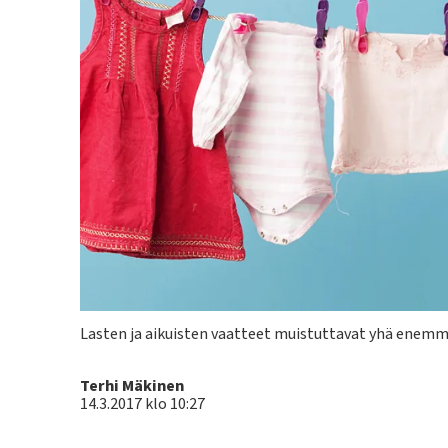
Kuvateksti
Lasten ja aikuisten vaatteet muistuttavat yhä enemmä
Kirjoittaja
Terhi Mäkinen
14.3.2017 klo 10:27