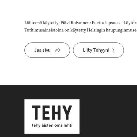
Lähteenä käytetty: Päivi Roivainen: Puettu lapsuus – Löytöre
Tutkimusaineistoina on käytetty Helsingin kaupunginmuseo
Jaa sivu
Liity Tehyyn!