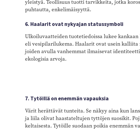
yleistyä. Teollisuus tuotti tarvikkeita, jotka kor
puhtautta, enkelimäisyyttä.
6. Haalarit ovat nykyajan statussymboli
Ulkoiluvaatteiden tuotetiedoissa lukee kankaan
eli vesipilarilukema. Haalarit ovat usein kalliit
joiden avulla vanhemmat ilmaisevat identiteetti
ekologisia arvoja.
7. Tytöillä on enemmän vapauksia
Värit herättävät tunteita. Se näkyy aina kun la
ja liila olivat haastateltujen tyttöjen suosikit. P
keltaisesta. Tytöille suodaan poikia enemmän va