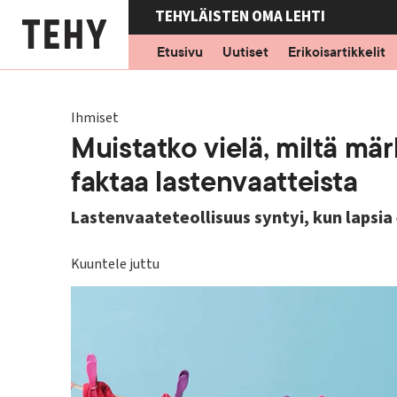
Hyppää
TEHYLÄISTEN OMA LEHTI
pääsisältöön
Etusivu
Uutiset
Erikoisartikkelit
Ihmiset
Muistatko vielä, miltä mä
faktaa lastenvaatteista
Lastenvaateteollisuus syntyi, kun lapsia
Kuuntele juttu