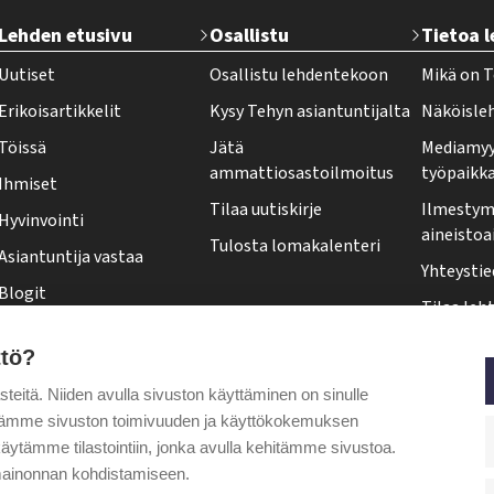
T
Lehden etusivu
Osallistu
Tietoa 
e
Uutiset
Osallistu lehdentekoon
Mikä on T
h
Erikoisartikkelit
Kysy Tehyn asiantuntijalta
Näköisle
y
Töissä
Jätä
Mediamyy
-
ammattiosastoilmoitus
työpaikk
Ihmiset
l
Tilaa uutiskirje
Ilmestymi
Hyvinvointi
e
aineistoa
Tulosta lomakalenteri
Asiantuntija vastaa
h
Yhteystie
Blogit
t
Tilaa leht
Kolumnit
i
Osoittee
ttö?
Pääkirjoitus
f
Tehy-leh
itä. Niiden avulla sivuston käyttäminen on sinulle
o
Puheenjohtajalta
ytämme sivuston toimivuuden ja käyttökokemuksen
o
äytämme tilastointiin, jonka avulla kehitämme sivustoa.
t
ainonnan kohdistamiseen.