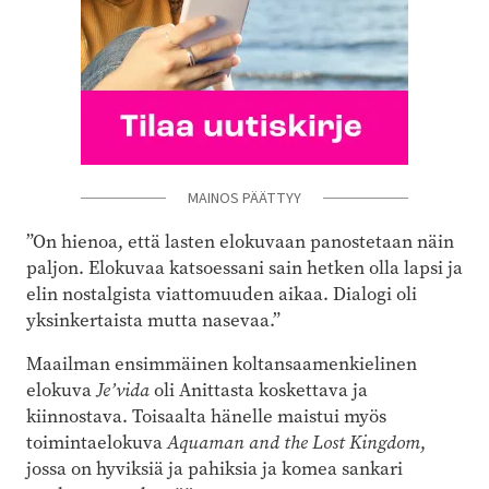
MAINOS PÄÄTTYY
”On hienoa, että lasten elokuvaan panostetaan näin
paljon. Elokuvaa katsoessani sain hetken olla lapsi ja
elin nostalgista viattomuuden aikaa. Dialogi oli
yksinkertaista mutta nasevaa.”
Maailman ensimmäinen koltansaamenkielinen
elokuva
Je’vida
oli Anittasta koskettava ja
kiinnostava. Toisaalta hänelle maistui myös
toimintaelokuva
Aquaman and the Lost Kingdom
,
jossa on hyviksiä ja pahiksia ja komea sankari