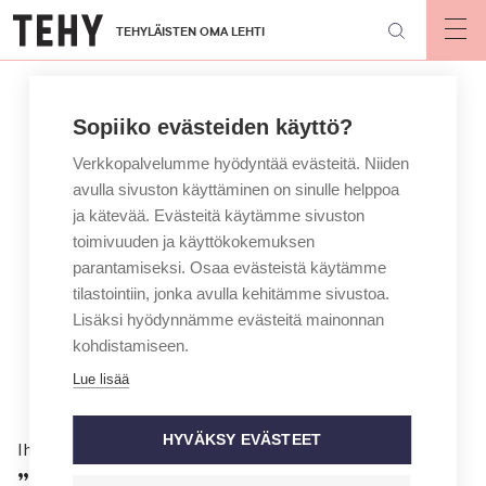
Hyppää
TEHYLÄISTEN OMA LEHTI
pääsisältöön
Op
mai
nav
Sopiiko evästeiden käyttö?
Verkkopalvelumme hyödyntää evästeitä. Niiden
avulla sivuston käyttäminen on sinulle helppoa
ja kätevää. Evästeitä käytämme sivuston
toimivuuden ja käyttökokemuksen
parantamiseksi. Osaa evästeistä käytämme
tilastointiin, jonka avulla kehitämme sivustoa.
Lisäksi hyödynnämme evästeitä mainonnan
kohdistamiseen.
Lue lisää
HYVÄKSY EVÄSTEET
Ihmiset
”Nuorena häpesin