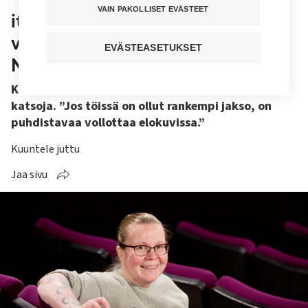
VAIN PAKOLLISET EVÄSTEET
itkuherkkyyttäni”, sanoo
viikoittain leffassa käyvä Anitta
EVÄSTEASETUKSET
Nykyri
Kätilö Anitta Nykyri on kaikkiruokainen elokuvien
katsoja. ”Jos töissä on ollut rankempi jakso, on
puhdistavaa vollottaa elokuvissa.”
Kuuntele juttu
Jaa sivu