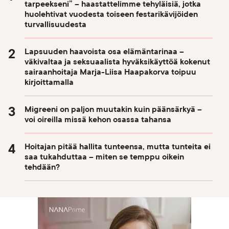
tarpeekseni” – haastattelimme tehyläisiä, jotka
huolehtivat vuodesta toiseen festarikävijöiden
turvallisuudesta
Lapsuuden haavoista osa elämäntarinaa –
väkivaltaa ja seksuaalista hyväksikäyttöä kokenut
sairaanhoitaja Marja-Liisa Haapakorva toipuu
kirjoittamalla
Migreeni on paljon muutakin kuin päänsärkyä –
voi oireilla missä kehon osassa tahansa
Hoitajan pitää hallita tunteensa, mutta tunteita ei
saa tukahduttaa – miten se temppu oikein
tehdään?