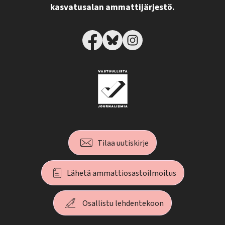
kasvatusalan ammattijärjestö.
Tilaa uutiskirje
Lähetä ammattiosastoilmoitus
Osallistu lehdentekoon