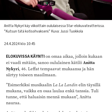
Kuvateksti
Anitta Nykyri käy viikoittain oululaisessa Star-elokuvateatterissa.
”Kutsun tätä kotisohvakseni.”
Kuva: Jussi Tuokkola
24.4.2024 klo 10:45
ELOKUVISSA KÄYNTI
on omaa aikaa, jolloin kukaan
Anitta
ei vaadi mitään, sanoo oululainen kätilö
Nykyri
, 46. Leffat tempaavat mukaansa ja hän
siirtyy toiseen maailmaan.
”Esimerkiksi musikaalin
La La Landin
elin täysillä
mukana, vaikka en osaa laulaa enkä tanssia. Tuli
tunne, että haluaisin mennä mukaan”, Anitta
nauraa.