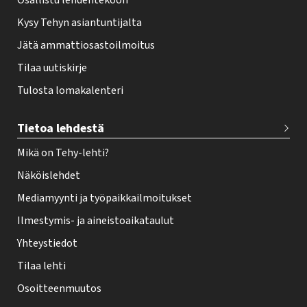
Osallistu lehdentekoon
Kysy Tehyn asiantuntijalta
Jätä ammattiosastoilmoitus
Tilaa uutiskirje
Tulosta lomakalenteri
Tietoa lehdestä
Mikä on Tehy-lehti?
Näköislehdet
Mediamyynti ja työpaikkailmoitukset
Ilmestymis- ja aineistoaikataulut
Yhteystiedot
Tilaa lehti
Osoitteenmuutos