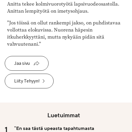
Anitta tekee kolmivuorotyötä lapsivuodeosastolla.
Anittan lempityötä on imetysohjaus.
”Jos töissä on ollut rankempi jakso, on puhdistavaa
vollottaa elokuvissa. Nuorena häpesin
itkuherkkyyttäni, mutta nykyään pidän sitä
vahvuutenani.”
Jaa sivu
Liity Tehyyn!
Luetuimmat
”En saa tästä upeasta tapahtumasta