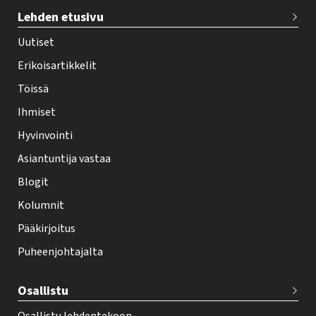
T
Lehden etusivu
e
h
Uutiset
y
Erikoisartikkelit
-
Töissä
l
Ihmiset
e
Hyvinvointi
h
Asiantuntija vastaa
t
i
Blogit
f
Kolumnit
o
Pääkirjoitus
o
Puheenjohtajalta
t
e
Osallistu
r