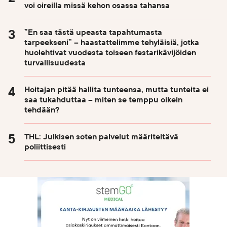
voi oireilla missä kehon osassa tahansa
”En saa tästä upeasta tapahtumasta
tarpeekseni” – haastattelimme tehyläisiä, jotka
huolehtivat vuodesta toiseen festarikävijöiden
turvallisuudesta
Hoitajan pitää hallita tunteensa, mutta tunteita ei
saa tukahduttaa – miten se temppu oikein
tehdään?
THL: Julkisen soten palvelut määriteltävä
poliittisesti