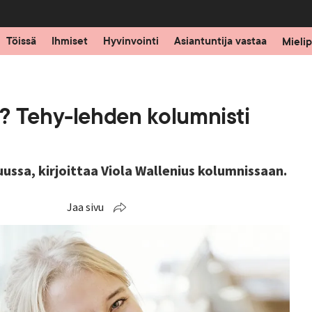
Töissä
Ihmiset
Hyvinvointi
Asiantuntija vastaa
Mielip
? Tehy-lehden kolumnisti
ssa, kirjoittaa Viola Wallenius kolumnissaan.
Jaa sivu