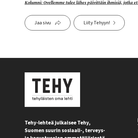
Kolumni: Ovellemme tulee lähes päivittäin ihmisiä, jotka et
Jaa sivu
Liity Tehyyn!
Tehy-lehteä julkaisee Tehy,
Suomen suurin sosiaali-, terveys-