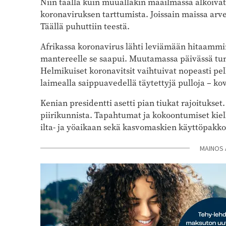
Niin täällä kuin muuallakin maailmassa alkoivat
koronaviruksen tarttumista. Joissain maissa arv
Täällä puhuttiin teestä.
Afrikassa koronavirus lähti leviämään hitaammi
mantereelle se saapui. Muutamassa päivässä t
Helmikuiset koronavitsit vaihtuivat nopeasti pelk
laimealla saippuavedellä täytettyjä pulloja – ko
Kenian presidentti asetti pian tiukat rajoitukset.
piirikunnista. Tapahtumat ja kokoontumiset kielle
ilta- ja yöaikaan sekä kasvomaskien käyttöpakko
MAINOS 