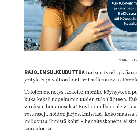
MAINOS P
RAJOJEN SULKEUDUTTUA
turismi tyrehtyi. Sam
yritykset ja valtion konttorit sulkeutuivat. Paniik
Tulojen menetys tarkoitti monille köyhyyteen puto
kuka keksii nopeimmin uuden tulonlähteen. Kuk
viruksen hoitamiseksi? Köyhimmillä ei ole varaa s
resursseja hoidon järjestämiseksi. Koko maassa 
miljoonaa ihmistä kohti – hengityskoneita ei sitä
sairaaloissa.