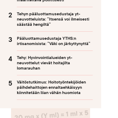
määriteltävä poliittisesti
Tehyn pääluottamusedustaja yt-
neuvotteluista: ”Itsensä voi ilmeisesti
säästää hengiltä”
Pääluottamusedustaja YTHS:n
irtisanomisista: ”Väki on järkyttynyttä”
Tehy: Hyvinvointialueiden yt-
neuvottelut vievät hoitajilta
lomarauhan
Väitöstutkimus: Hoitotyöntekijöiden
päihdehaittojen ennaltaehkäisyyn
kiinnitetään liian vähän huomiota