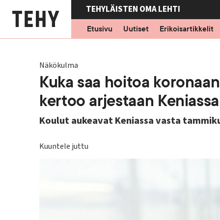
Hyppää
TEHYLÄISTEN OMA LEHTI
pääsisältöön
Etusivu
Uutiset
Erikoisartikkelit
Näkökulma
Kuka saa hoitoa koronaan
kertoo arjestaan Keniassa
Koulut aukeavat Keniassa vasta tammikuu
Kuuntele juttu