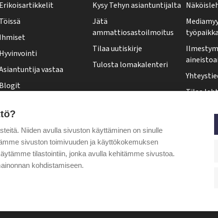
Erikoisartikkelit
Kysy Tehyn asiantuntijalta
Näköisle
y
Töissä
Jätä
Mediamyy
-
ammattiosastoilmoitus
työpaikk
Ihmiset
l
Tilaa uutiskirje
Ilmestymi
Hyvinvointi
e
aineistoa
Tulosta lomakalenteri
Asiantuntija vastaa
h
Yhteystie
Blogit
t
Tilaa leht
Kolumnit
i
Osoittee
ttö?
Pääkirjoitus
f
Tehy-leh
itä. Niiden avulla sivuston käyttäminen on sinulle
o
Puheenjohtajalta
ytämme sivuston toimivuuden ja käyttökokemuksen
o
äytämme tilastointiin, jonka avulla kehitämme sivustoa.
t
ainonnan kohdistamiseen.
e
r