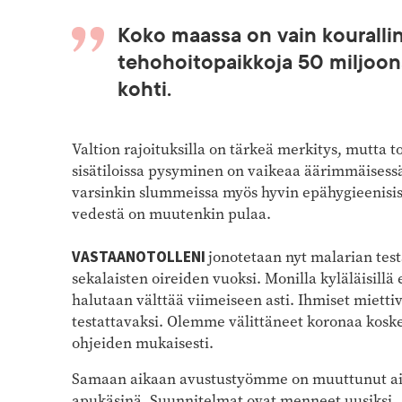
Koko maassa on vain kouralli
tehohoitopaikkoja 50 miljoon
kohti.
Valtion rajoituksilla on tärkeä merkitys, mutta 
sisätiloissa pysyminen on vaikeaa äärimmäisessä 
varsinkin slummeissa myös hyvin epähygieenisiss
vedestä on muutenkin pulaa.
VASTAANOTOLLENI
jonotetaan nyt malarian tes
sekalaisten oireiden vuoksi. Monilla kyläläisillä 
halutaan välttää viimeiseen asti. Ihmiset mietti
testattavaksi. Olemme välittäneet koronaa kosk
ohjeiden mukaisesti.
Samaan aikaan avustustyömme on muuttunut aiem
apukäsinä. Suunnitelmat ovat menneet uusiksi.