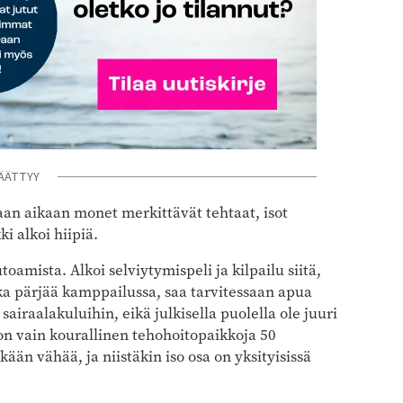
ÄÄTTYY
aan aikaan monet merkittävät tehtaat, isot
ki alkoi hiipiä.
amista. Alkoi selviytymispeli ja kilpailu siitä,
a pärjää kamppailussa, saa tarvitessaan apua
airaalakuluihin, eikä julkisella puolella ole juuri
on vain kourallinen tehohoitopaikkoja 50
kään vähää, ja niistäkin iso osa on yksityisissä