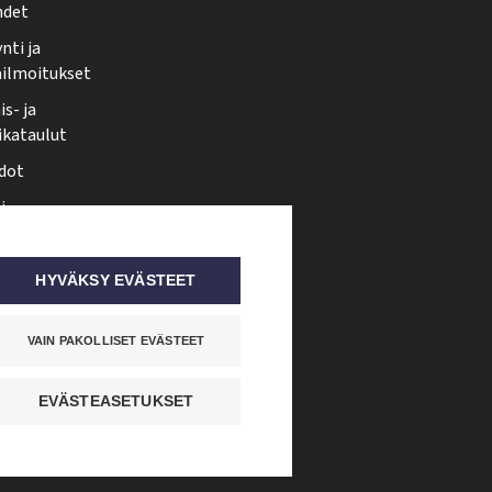
hdet
nti ja
ailmoitukset
s- ja
ikataulut
dot
i
nmuutos
ti somessa
HYVÄKSY EVÄSTEET
VAIN PAKOLLISET EVÄSTEET
EVÄSTEASETUKSET