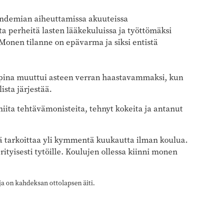
ndemian aiheuttamissa akuuteissa
a perheitä lasten lääkekuluissa ja työttömäksi
Monen tilanne on epävarma ja siksi entistä
pina muuttui asteen verran haastavammaksi, kun
ista järjestää.
ita tehtävämonisteita, tehnyt kokeita ja antanut
 tarkoittaa yli kymmentä kuukautta ilman koulua.
rityisesti tytöille. Koulujen ollessa kiinni monen
ja on kahdeksan ottolapsen äiti.