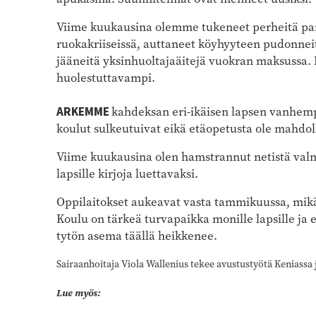
Viime kuukausina olemme tukeneet perheitä pa
ruokakriiseissä, auttaneet köyhyyteen pudonneit
jääneitä yksinhuoltajaäitejä vuokran maksussa. 
huolestuttavampi.
ARKEMME
kahdeksan eri-ikäisen lapsen vanhem
koulut sulkeutuivat eikä etäopetusta ole mahdoll
Viime kuukausina olen hamstrannut netistä valmi
lapsille kirjoja luettavaksi.
Oppilaitokset aukeavat vasta tammikuussa, mikä
Koulu on tärkeä turvapaikka monille lapsille ja e
tytön asema täällä heikkenee.
Sairaanhoitaja Viola Wallenius tekee avustustyötä Keniassa 
Lue myös: