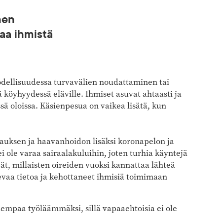
nen
aa ihmistä
todellisuudessa turvavälien noudattaminen tai
köyhyydessä eläville. Ihmiset asuvat ahtaasti ja
ä oloissa. Käsienpesua on vaikea lisätä, kun
tauksen ja haavanhoidon lisäksi koronapelon ja
ei ole varaa sairaalakuluihin, joten turhia käyntejä
vät, millaisten oireiden vuoksi kannattaa lähteä
evaa tietoa ja kehottaneet ihmisiä toimimaan
paa työläämmäksi, sillä vapaaehtoisia ei ole