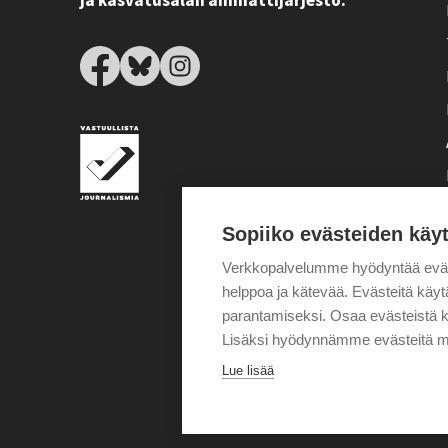
ja kasvatusalan ammattijärjestö.
Sopiiko evästeiden käy
Verkkopalvelumme hyödyntää eväste
helppoa ja kätevää. Evästeitä kä
parantamiseksi. Osaa evästeistä k
Lisäksi hyödynnämme evästeitä m
Lue lisää