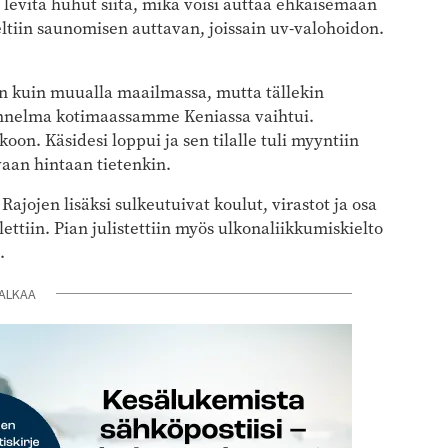
 levitä huhut siitä, mikä voisi auttaa ehkäisemään
eltiin saunomisen auttavan, joissain uv-valohoidon.
n kuin muualla maailmassa, mutta tällekin
unnelma kotimaassamme Keniassa vaihtui.
oon. Käsidesi loppui ja sen tilalle tuli myyntiin
vaan hintaan tietenkin.
 Rajojen lisäksi sulkeutuivat koulut, virastot ja osa
ttiin. Pian julistettiin myös ulkonaliikkumiskielto
.
ALKAA