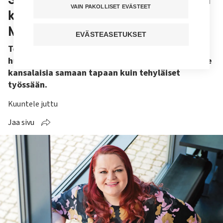
VAIN PAKOLLISET EVÄSTEET
kuin tehyläisissä, kirjoittaa
Millariikka Rytkönen
EVÄSTEASETUKSET
Tehyn puheenjohtaja Millariikka Rytkönen on
huomannut, että presidentti Niinistö tyynnyttelee
kansalaisia samaan tapaan kuin tehyläiset
työssään.
Kuuntele juttu
Jaa sivu