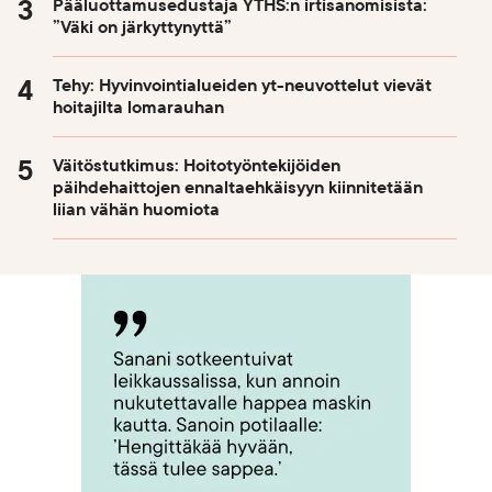
Pääluottamusedustaja YTHS:n irtisanomisista:
”Väki on järkyttynyttä”
Tehy: Hyvinvointialueiden yt-neuvottelut vievät
hoitajilta lomarauhan
Väitöstutkimus: Hoitotyöntekijöiden
päihdehaittojen ennaltaehkäisyyn kiinnitetään
liian vähän huomiota