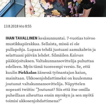
13.8.2018 klo 8:55
IHAN TAVALLINEN
kesäsunnuntai. 7-vuotias toivoo
mustikkapiirakkaa. Sellaista, missä ei ole
pullapohja. Lupaan tehdä juotuani aamukahvin ja
selat­tuani päivän lehdet. Silmäilen
Kalevan
pääkirjoituksen. Valtakunnansovittelija puhuttaa
edelleen. Myös tämä tuoreempi versio. Se, että
Piekkalan
kuulin
äänessä työnantajan kaiun,
mainitaan. Ukkosenjohdattimeksi on kuulemma
joutunut valtakunnansovittelija. Näpyttelen
nopeasti twiitin: ”Joutunut? Siis että itse omilla
puheillaan aiheuttaa ensin myrskyn ja sen myötä
toimisi ukkosenjohdattimena?”