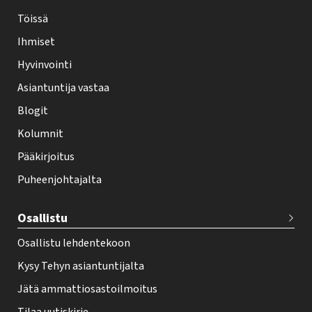
-
Töissä
l
Ihmiset
e
Hyvinvointi
h
Asiantuntija vastaa
t
i
Blogit
f
Kolumnit
o
Pääkirjoitus
o
Puheenjohtajalta
t
e
Osallistu
r
Osallistu lehdentekoon
Kysy Tehyn asiantuntijalta
Jätä ammattiosastoilmoitus