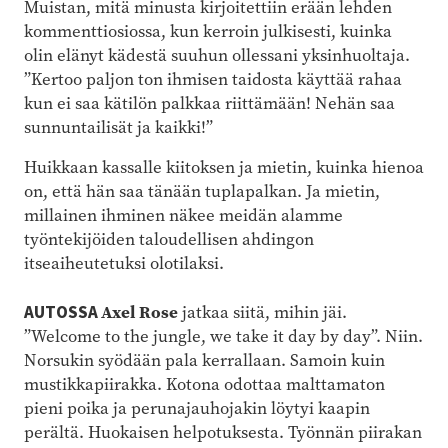
Muistan, mitä minusta kirjoitettiin erään lehden
kommenttiosiossa, kun kerroin julkisesti, kuinka
olin elänyt kädestä suuhun ollessani yksinhuoltaja.
”Kertoo paljon ton ihmisen taidosta käyttää rahaa
kun ei saa kätilön palkkaa riittämään! Nehän saa
sunnuntailisät ja kaikki!”
Huikkaan kassalle kiitoksen ja mietin, kuinka hienoa
on, että hän saa tänään tuplapalkan. Ja mietin,
millainen ihminen näkee meidän alamme
työntekijöiden taloudellisen ahdingon
itseaiheutetuksi olotilaksi.
Axel Rose
AUTOSSA
jatkaa siitä, mihin jäi.
”Welcome to the jungle, we take it day by day”. Niin.
Norsukin syödään pala kerrallaan. Samoin kuin
mustikkapiirakka. Kotona odottaa malttamaton
pieni poika ja perunajauhojakin löytyi kaapin
perältä. Huokaisen helpotuksesta. Työnnän piirakan