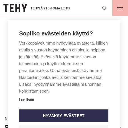
Hyppää
TEHYLÄISTEN OMA LEHTI
pääsisältöön
Op
mai
nav
Sopiiko evästeiden käyttö?
Verkkopalvelumme hyödyntää evästeitä. Niiden
avulla sivuston käyttäminen on sinulle helppoa
ja kätevää. Evästeitä käytämme sivuston
toimivuuden ja käyttökokemuksen
parantamiseksi. Osaa evästeistä käytämme
tilastointiin, jonka avulla kehitämme sivustoa.
Lisäksi hyödynnämme evästeitä mainonnan
kohdistamiseen.
Lue lisää
HYVÄKSY EVÄSTEET
Näkökulma
Sauli Niinistössä on jotakin samaa