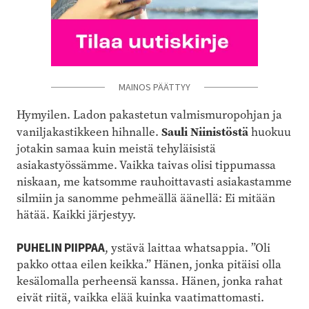
MAINOS PÄÄTTYY
Hymyilen. Ladon pakastetun valmismuropohjan ja
Sauli Niinistöstä
vaniljakastikkeen hihnalle.
huokuu
jotakin samaa kuin meistä tehyläisistä
asiakastyössämme. Vaikka taivas olisi tippumassa
niskaan, me katsomme rauhoittavasti asiakastamme
silmiin ja sanomme pehmeällä äänellä: Ei mitään
hätää. Kaikki järjestyy.
PUHELIN PIIPPAA
, ystävä laittaa whatsappia. ”Oli
pakko ottaa eilen keikka.” Hänen, jonka pitäisi olla
kesälomalla perheensä kanssa. Hänen, jonka rahat
eivät riitä, vaikka elää kuinka vaatimattomasti.