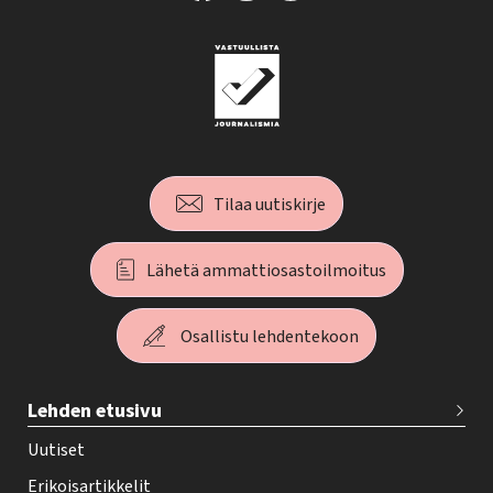
Tilaa uutiskirje
Lähetä ammattiosastoilmoitus
Osallistu lehdentekoon
T
Lehden etusivu
e
h
Uutiset
y
Erikoisartikkelit