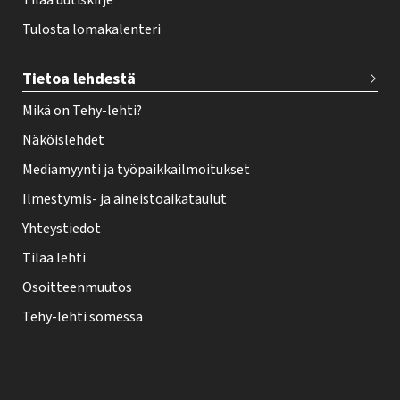
Tilaa uutiskirje
Tulosta lomakalenteri
Tietoa lehdestä
Mikä on Tehy-lehti?
Näköislehdet
Mediamyynti ja työpaikkailmoitukset
Ilmestymis- ja aineistoaikataulut
Yhteystiedot
Tilaa lehti
Osoitteenmuutos
Tehy-lehti somessa