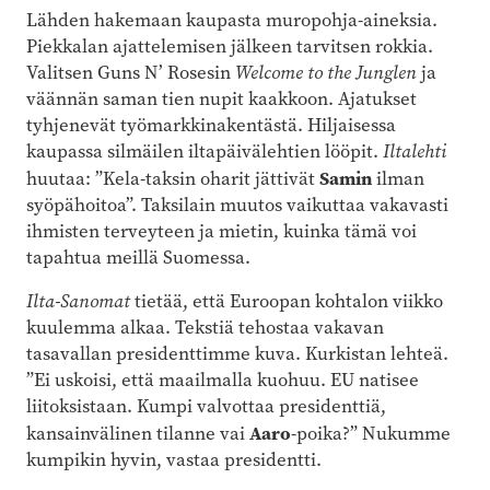
Lähden hakemaan kaupasta muropohja-aineksia.
Piekkalan ajattelemisen jälkeen tarvitsen rokkia.
Valitsen Guns N’ Rosesin
Welcome to the Junglen
ja
väännän saman tien nupit kaakkoon. Ajatukset
tyhjenevät työmarkkinakentästä. Hiljaisessa
kaupassa silmäilen iltapäivälehtien lööpit.
Iltalehti
Samin
huutaa: ”Kela-taksin oharit jättivät
ilman
syöpähoitoa”. Taksilain muutos vaikuttaa vakavasti
ihmisten terveyteen ja mietin, kuinka tämä voi
tapahtua meillä Suomessa.
Ilta-Sanomat
tietää, että Euroopan kohtalon viikko
kuulemma alkaa. Tekstiä tehostaa vakavan
tasavallan presidenttimme kuva. Kurkistan lehteä.
”Ei uskoisi, että maailmalla kuohuu. EU natisee
liitoksistaan. Kumpi valvottaa presidenttiä,
Aaro
kansainvälinen tilanne vai
-poika?” Nukumme
kumpikin hyvin, vastaa presidentti.