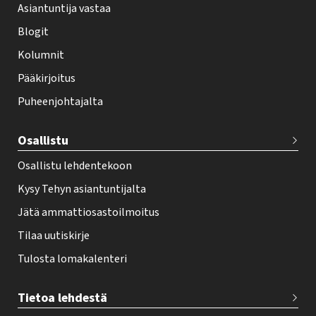
Asiantuntija vastaa
t
i
Blogit
f
Kolumnit
o
Pääkirjoitus
o
Puheenjohtajalta
t
e
Osallistu
r
Osallistu lehdentekoon
Kysy Tehyn asiantuntijalta
Jätä ammattiosastoilmoitus
Tilaa uutiskirje
Tulosta lomakalenteri
Tietoa lehdestä