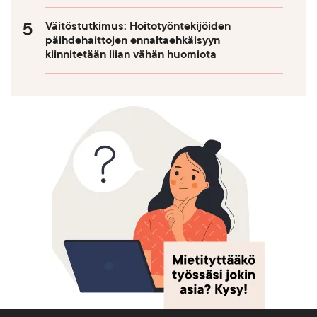
Väitöstutkimus: Hoitotyöntekijöiden
päihdehaittojen ennaltaehkäisyyn
kiinnitetään liian vähän huomiota