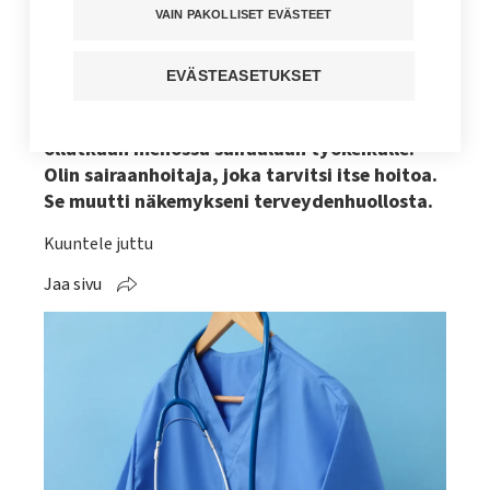
potilaaksi, huomasin
VAIN PAKOLLISET EVÄSTEET
yllättäviä asioita kollegojen
vuorovaikutustaidoista
EVÄSTEASETUKSET
Yhtenä päivänä kaikki muuttui äkisti. En
ollutkaan menossa sairaalaan työkeikalle.
Olin sairaanhoitaja, joka tarvitsi itse hoitoa.
Se muutti näkemykseni terveydenhuollosta.
Kuuntele juttu
Jaa sivu