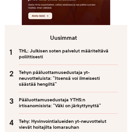
Uusimmat
THL: Julkisen soten palvelut määriteltävä
poliittisesti
Tehyn pääluottamusedustaja yt-
neuvotteluista: ”Itsensä voi ilmeisesti
säästää hengiltä”
Pääluottamusedustaja YTHS:n
irtisanomisista: ”Väki on järkyttynyttä”
Tehy: Hyvinvointialueiden yt-neuvottelut
vievät hoitajilta lomarauhan