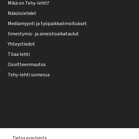
Mikä on Tehy-lehti?
Näköislehdet
Mediamyynti ja työpaikkailmoitukset
Ilmestymis- ja aineistoaikataulut
Yhteystiedot
Tilaa lehti
Osoitteenmuutos
Tehy-lehti somessa
T
Tietoa evästeistä