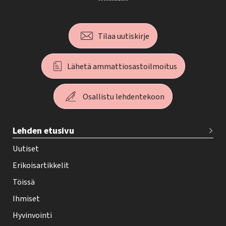
Tilaa uutiskirje
Lähetä ammattiosastoilmoitus
Osallistu lehdentekoon
T
Lehden etusivu
e
h
Uutiset
y
Erikoisartikkelit
-
Töissä
l
Ihmiset
e
Hyvinvointi
h