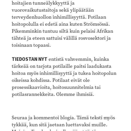
hoitajien tunneälykkyyttä ja
vuorovaikutustaitoja sekä ylipäätään
terveydenhuollon inhimillisyyttä. Potilaan
hoitopolulla ei edetä aina kuten Strömsössä.
Pikemminkin tuntuu siltä kuin pelaisi Afrikan
tähteä ja eteen sattuisi välillä rosvosektori ja
toisinaan topaasi.
TIEDOSTAN NYT
entistä vahvemmin, kuinka
tärkeää on tarjota potilaille paitsi laadukasta
hoitoa myös inhimillisyyttä ja tukea hoitopolun
oikeissa kohdissa. Potilaat eivät ole
prosessikaavioita, hoitosuunnitelmia tai
potilasrannekkeita. Olemme ihmisiä.
Seuraa ja kommentoi blogia. Tämä teksti myös
tykkää, kun sitä jaetaan luettavaksi muille.