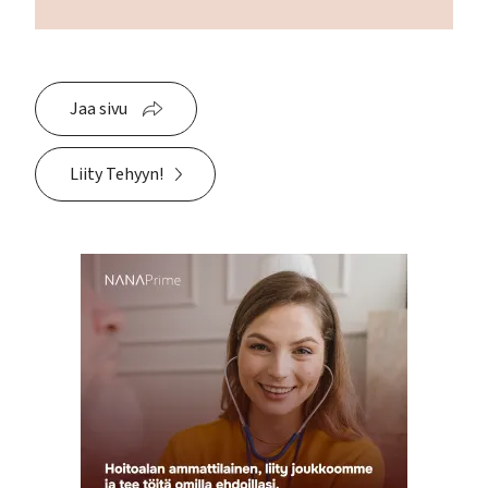
Jaa sivu
Liity Tehyyn!