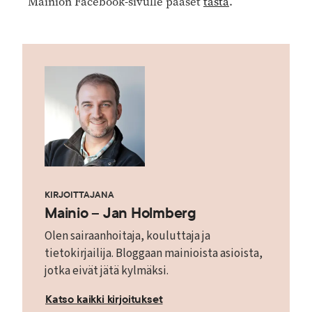
Mainion Facebook-sivulle pääset
tästä
.
KIRJOITTAJANA
Mainio – Jan Holmberg
Olen sairaanhoitaja, kouluttaja ja
tietokirjailija. Bloggaan mainioista asioista,
jotka eivät jätä kylmäksi.
Katso kaikki kirjoitukset