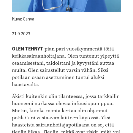
Kuva: Canva
21.9.2023
OLEN TEHNYT
pian pari vuosikymmentä töitä
keikkasairaanhoitajana. Olen tuntenut ylpeyttä
osaamisestani, taidoistani ja kyvystäni auttaa
muita. Olen sairastellut varsin vähän.
Siksi
potilaan osaan asettuminen tuntui aluksi
haastavalta.
Äkisti kuitenkin olin tilanteessa, jossa tarkkailin
huoneeni nurkassa olevaa infuusiopumppua.
Mietin, kuinka monta kertaa olin ohjannut
potilaitani vastaavan laitteen käytössä. Yksi
haasteista sairaanhoitajapotilaana on se, että
tiedän liikaa. Tiedän, mitkä ovat riskit, mikä voi