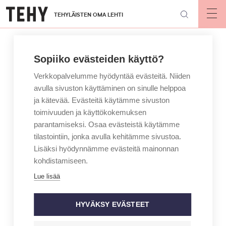
Hyppää
TEHYLÄISTEN OMA LEHTI
pääsisältöön
Op
mai
nav
Sopiiko evästeiden käyttö?
Verkkopalvelumme hyödyntää evästeitä. Niiden
avulla sivuston käyttäminen on sinulle helppoa
ja kätevää. Evästeitä käytämme sivuston
toimivuuden ja käyttökokemuksen
parantamiseksi. Osaa evästeistä käytämme
tilastointiin, jonka avulla kehitämme sivustoa.
Lisäksi hyödynnämme evästeitä mainonnan
kohdistamiseen.
Lue lisää
HYVÄKSY EVÄSTEET
KIRJOITTAJA
MAINIO – JAN HOLMBERG
Kun jouduin hoitajasta