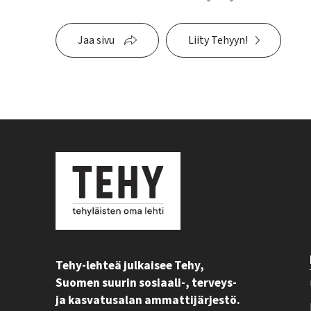
Jaa sivu
Liity Tehyyn!
Tehy-lehteä julkaisee Tehy,
Suomen suurin sosiaali-, terveys-
ja kasvatusalan ammattijärjestö.