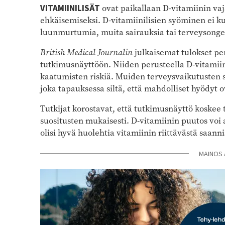
VITAMIINILISÄT
ovat paikallaan D-vitamiinin vaj
ehkäisemiseksi. D-vitamiinilisien syöminen ei k
luunmurtumia, muita sairauksia tai terveysonge
British Medical Journalin
julkaisemat tulokset pe
tutkimusnäyttöön. Niiden perusteella D-vitamii
kaatumisten riskiä. Muiden terveysvaikutusten
joka tapauksessa siltä, että mahdolliset hyödyt ov
Tutkijat korostavat, että tutkimusnäyttö koskee t
suositusten mukaisesti. D-vitamiinin puutos voi 
olisi hyvä huolehtia vitamiinin riittävästä saanni
MAINOS 