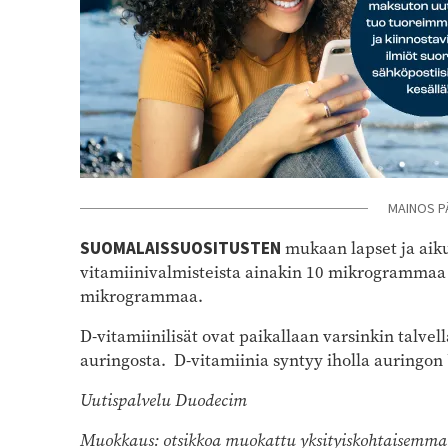
MAINOS P
SUOMALAISSUOSITUSTEN
mukaan lapset ja aikui
vitamiinivalmisteista ainakin 10 mikrogrammaa p
mikrogrammaa.
D-vitamiinilisät ovat paikallaan varsinkin talvella
auringosta. D-vitamiinia syntyy iholla auringon
Uutispalvelu Duodecim
Muokkaus: otsikkoa muokattu yksityiskohtaisemmak