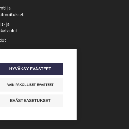
nti ja
ailmoitukset
s- ja
ikataulut
dot
i
nmuutos
ti somessa
HYVÄKSY EVÄSTEET
VAIN PAKOLLISET EVÄSTEET
EVÄSTEASETUKSET