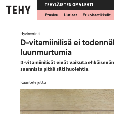
Hyppää
TEHYLÄISTEN OMA LEHTI
pääsisältöön
Etusivu
Uutiset
Erikoisartikkelit
Hyvinvointi
D-vitamiinilisä ei todennä
luunmurtumia
D-vitamiinilisät eivät vaikuta ehkäisevän
saannista pitää silti huolehtia.
Kuuntele juttu