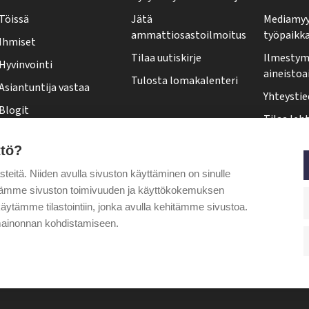
y
Töissä
Jätä
Mediamyy
-
ammattiosastoilmoitus
työpaikk
Ihmiset
l
Tilaa uutiskirje
Ilmestymi
Hyvinvointi
e
aineistoa
Tulosta lomakalenteri
Asiantuntija vastaa
h
Yhteystie
Blogit
t
Tilaa leht
Kolumnit
i
Osoittee
ttö?
Pääkirjoitus
f
Tehy-leh
itä. Niiden avulla sivuston käyttäminen on sinulle
o
Puheenjohtajalta
ytämme sivuston toimivuuden ja käyttökokemuksen
o
äytämme tilastointiin, jonka avulla kehitämme sivustoa.
t
ainonnan kohdistamiseen.
e
r