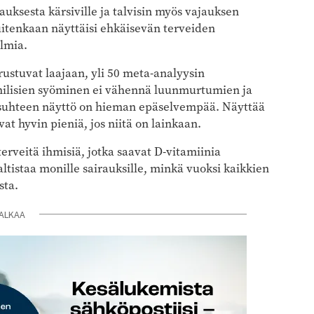
auksesta kärsiville ja talvisin myös vajauksen
uitenkaan näyttäisi ehkäisevän terveiden
lmia.
rustuvat laajaan, yli 50 meta-analyysin
nilisien syöminen ei vähennä luunmurtumien ja
 suhteen näyttö on hieman epäselvempää. Näyttää
at hyvin pieniä, jos niitä on lainkaan.
erveitä ihmisiä, jotka saavat D-vitamiinia
altistaa monille sairauksille, minkä vuoksi kaikkien
sta.
ALKAA