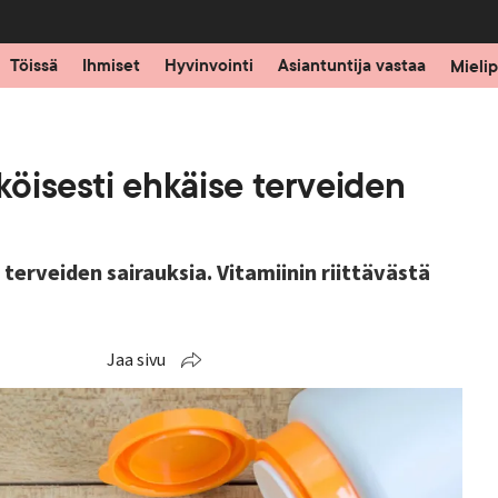
Töissä
Ihmiset
Hyvinvointi
Asiantuntija vastaa
Mielip
köisesti ehkäise terveiden
 terveiden sairauksia. Vitamiinin riittävästä
Jaa sivu