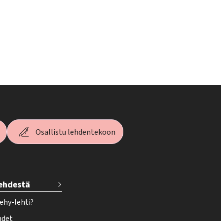
Osallistu lehdentekoon
lehdestä
ehy-lehti?
hdet