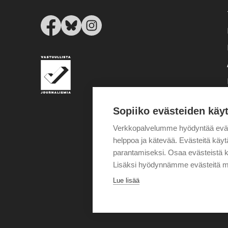
Sopiiko evästeiden käy
Verkkopalvelumme hyödyntää eväste
helppoa ja kätevää. Evästeitä kä
parantamiseksi. Osaa evästeistä k
Lisäksi hyödynnämme evästeitä m
Lue lisää