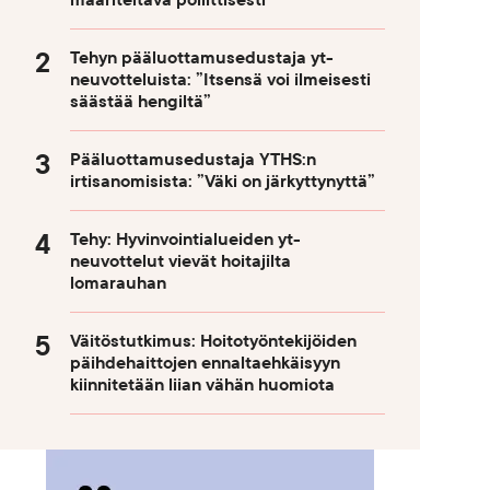
määriteltävä poliittisesti
Tehyn pääluottamusedustaja yt-
neuvotteluista: ”Itsensä voi ilmeisesti
säästää hengiltä”
Pääluottamusedustaja YTHS:n
irtisanomisista: ”Väki on järkyttynyttä”
Tehy: Hyvinvointialueiden yt-
neuvottelut vievät hoitajilta
lomarauhan
Väitöstutkimus: Hoitotyöntekijöiden
päihdehaittojen ennaltaehkäisyyn
kiinnitetään liian vähän huomiota