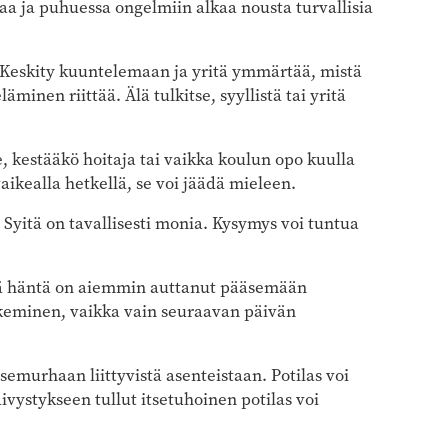
ja puhuessa ongelmiin alkaa nousta turvallisia
a: Keskity kuuntelemaan ja yritä ymmärtää, mistä
minen riittää. Älä tulkitse, syyllistä tai yritä
ee, kestääkö hoitaja tai vaikka koulun opo kuulla
 vaikealla hetkellä, se voi jäädä mieleen.
Syitä on tavallisesti monia. Kysymys voi tuntua
 Mikä häntä on aiemmin auttanut pääsemään
näkeminen, vaikka vain seuraavan päivän
semurhaan liittyvistä asenteistaan. Potilas voi
ivystykseen tullut itsetuhoinen potilas voi