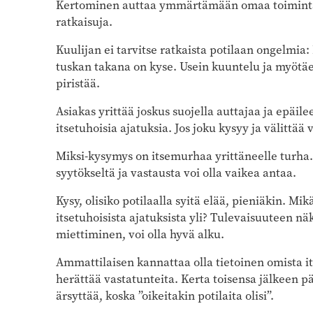
Kertominen auttaa ymmärtämään omaa toimintaa 
ratkaisuja.
Kuulijan ei tarvitse ratkaista potilaan ongelmi
tuskan takana on kyse. Usein kuuntelu ja myötäelä
piristää.
Asiakas yrittää joskus suojella auttajaa ja epäil
itsetuhoisia ajatuksia. Jos joku kysyy ja välittää
Miksi-kysymys on itsemurhaa yrittäneelle turha. 
syytökseltä ja vastausta voi olla vaikea antaa.
Kysy, olisiko potilaalla syitä elää, pieniäkin.
itsetuhoisista ajatuksista yli? Tulevaisuuteen 
miettiminen, voi olla hyvä alku.
Ammattilaisen kannattaa olla tietoinen omista it
herättää vastatunteita. Kerta toisensa jälkeen pä
ärsyttää, koska ”oikeitakin potilaita olisi”.