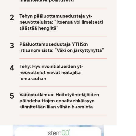
määriteltävä poliittisesti
Tehyn pääluottamusedustaja yt-
neuvotteluista: ”Itsensä voi ilmeisesti
säästää hengiltä”
Pääluottamusedustaja YTHS:n
irtisanomisista: ”Väki on järkyttynyttä”
Tehy: Hyvinvointialueiden yt-
neuvottelut vievät hoitajilta
lomarauhan
Väitöstutkimus: Hoitotyöntekijöiden
päihdehaittojen ennaltaehkäisyyn
kiinnitetään liian vähän huomiota