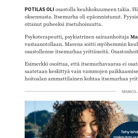
POTILAS OLI
osastolla keuhkokuumeen takia. Hän
oksennusta. Itsemurha oli epäonnistunut. Fyysi
ottanut puheeksi itsetuhoisuutta.
Ma
Psykoterapeutti, psykiatrinen sairaanhoitaja
vastaanotollaan. Marena soitti myöhemmin keuhk
osastollenne itsemurhaa yrittäneitä. Osastonhoi
Esimerkki osoittaa, että itsemurhavaaraa ei osat
saatetaan keskittyä vain vammojen paikkaamisee
hoitoalan ammattilainen kohtaa itsemurhaa yrittä
MAINOS 