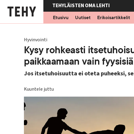
Hyppää
TEHYLÄISTEN OMA LEHTI
pääsisältöön
Etusivu
Uutiset
Erikoisartikkelit
Hyvinvointi
Kysy rohkeasti itsetuhois
paikkaamaan vain fyysisi
Jos itsetuhoisuutta ei oteta puheeksi, s
Kuuntele juttu