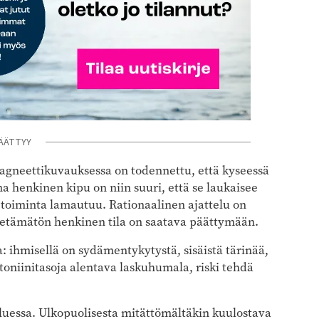
ÄÄTTYY
agneettikuvauksessa on todennettu, että kyseessä
 henkinen kipu on niin suuri, että se laukaisee
 toiminta lamautuu. Rationaalinen ajattelu on
sietämätön henkinen tila on saatava päättymään.
: ihmisellä on sydämentykytystä, sisäistä tärinää,
toniinitasoja alentava laskuhumala, riski tehdä
luessa. Ulkopuolisesta mitättömältäkin kuulostava