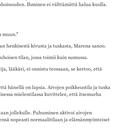
etuhoisuuden. Ihminen ei välttämättä halua kuolla.
en muun."
an henkisestä kivusta ja tuskasta, Marena sanoo.
hoisen tilan, jossa toimii kuin sumussa.
ja, lääkäri, ei onnistu teossaan, se kertoo, että
tä hänellä on lapsia. Aivojen poikkeustila ja tuska
sessa mielentilassa kuvittelee, että itsemurha
taan jollekulle. Puhuminen aktivoi aivojen
yleensä nopeasti normaalitilaan ja elämänmyönteiset