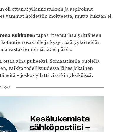
 oli ottanut yliannostuksen ja aspiroinut
set vammat hoidettiin moitteetta, mutta kukaan ei
rena Kukkonen
tapasi itsemurhaa yrittäneen
otautien osastolle ja kysyi, päätyykö teidän
taja vastasi empimättä: ei päädy.
a ottaa aina puheeksi. Somaattisella puolella
n, vaikka todellisuudessa lähes jokainen
neitä – joskus yllättävissäkin yksiköissä.
ALKAA