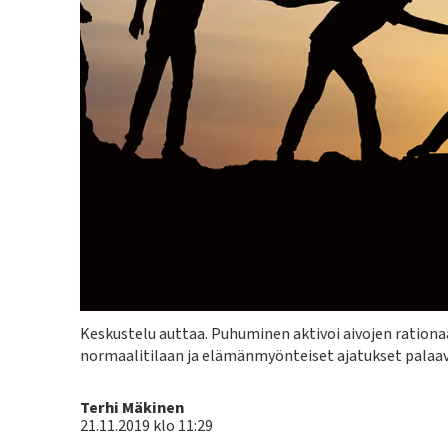
Kuvateksti
Keskustelu auttaa. Puhuminen aktivoi aivojen rationaal
normaalitilaan ja elämänmyönteiset ajatukset palaav
Kirjoittaja
Terhi Mäkinen
21.11.2019 klo 11:29