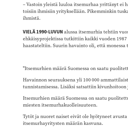
– Vastoin yleistä luuloa itsemurhaa yrittänyt ei 
toisiin ihmisiin yrityksellään. Pikemminkin tus
ihmistä.
VIELÄ 1990-LUVUN
alussa itsemurhia tehtiin vuos
ehkäisyprojektissa tutkittiin kaikki vuoden 1987
haastateltiin. Suurin havainto oli, että monessa
"Itsemurhien määrä Suomessa on saatu puolitett
Havainnon seurauksena yli 100 000 ammattilais
tunnistamisessa. Lisäksi satsattiin kivunhoitoon
Itsemurhien määrä Suomessa on saatu puolitettu
miesten itsemurhakuolleisuuteen.
Tytöt ja nuoret naiset eivät ole hyötyneet avus
itsemurhayritysten määrän kasvuna.