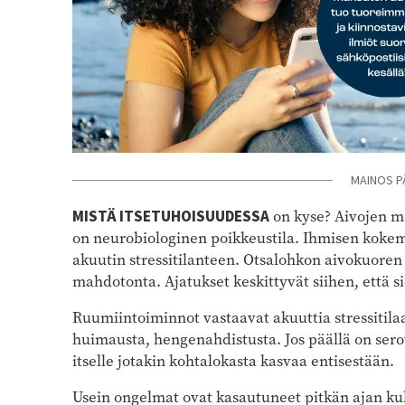
MAINOS P
MISTÄ ITSETUHOISUUDESSA
on kyse? Aivojen m
on neurobiologinen poikkeustila. Ihmisen kokema
akuutin stressitilanteen. Otsalohkon aivokuoren
mahdotonta. Ajatukset keskittyvät siihen, että 
Ruumiintoiminnot vastaavat akuuttia stressitilaa
huimausta, hengenahdistusta. Jos päällä on sero
itselle jotakin kohtalokasta kasvaa entisestään.
Usein ongelmat ovat kasautuneet pitkän ajan ku