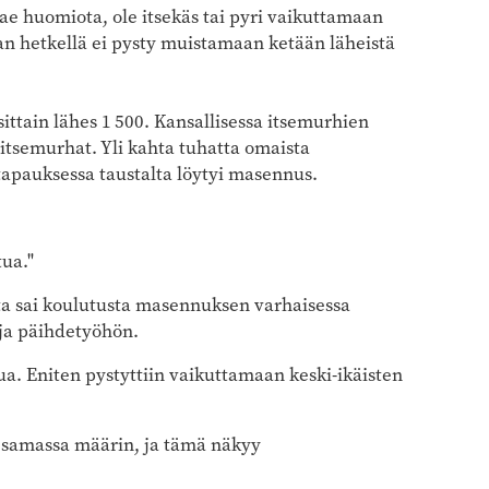
hae huomiota, ole itsekäs tai pyri vaikuttamaan
kan hetkellä ei pysty muistamaan ketään läheistä
ittain lähes 1 500. Kansallisessa itsemurhien
 itsemurhat. Yli kahta tuhatta omaista
 tapauksessa taustalta löytyi masennus.
ua."
ta sai koulutusta masennuksen varhaisessa
 ja päihdetyöhön.
a. Eniten pystyttiin vaikuttamaan keski-ikäisten
ta samassa määrin, ja tämä näkyy