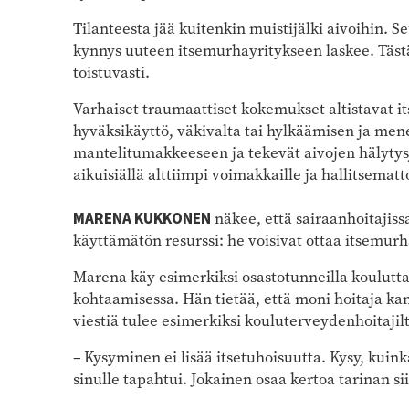
Tilanteesta jää kuitenkin muistijälki aivoihin. Se
kynnys uuteen itsemurhayritykseen laskee. Täst
toistuvasti.
Varhaiset traumaattiset kokemukset altistavat i
hyväksikäyttö, väkivalta tai hylkäämisen ja me
mantelitumakkeeseen ja tekevät aivojen hälytys
aikuisiällä alttiimpi voimakkaille ja hallitsematto
MARENA KUKKONEN
näkee, että sairaanhoitajissa
käyttämätön resurssi: he voisivat ottaa itsemur
Marena käy esimerkiksi osastotunneilla koulutt
kohtaamisessa. Hän tietää, että moni hoitaja ka
viestiä tulee esimerkiksi kouluterveydenhoitajilt
– Kysyminen ei lisää itsetuhoisuutta. Kysy, ku
sinulle tapahtui. Jokainen osaa kertoa tarinan si