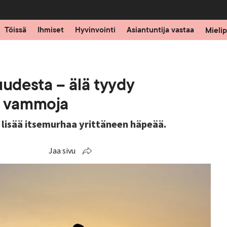
Töissä
Ihmiset
Hyvinvointi
Asiantuntija vastaa
Mielip
uudesta – älä tyydy
ä vammoja
e lisää itsemurhaa yrittäneen häpeää.
Jaa sivu