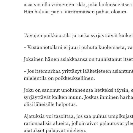
asia voi olla viimeinen tikki, joka laukaisee its
Hän haluaa paeta äärimmäisen pahaa oloaan.
"Aivojen poikkeustila ja tuska syrjäyttävät kaik
– Vastaanotollani ei juuri puhuta kuolemasta, va
Jokainen hänen asiakkaansa on tunnistanut itsetu
– Jos itsemurhaa yrittänyt lääketieteen asiantunti
mielentila on poikkeuksellinen.
Joku on sanonut unohtaneensa hetkeksi täysin, et
syrjäyttävät kaiken muun. Joskus ihminen harhai
olisi läheisille helpotus.
Ajatuksia voi tasoittaa, jos saa puhua umpikujas
rationaalisia alueita, jolloin aivot palautuvat 
ajatukset palaavat mieleen.