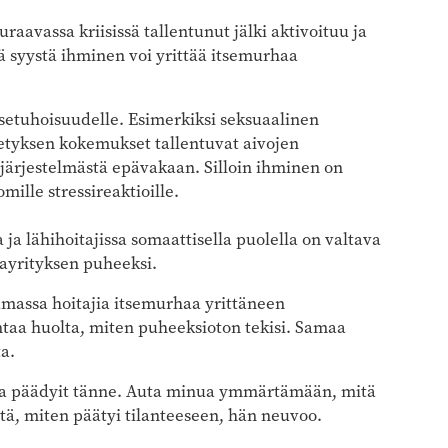
uraavassa kriisissä tallentunut jälki aktivoituu ja
ä syystä ihminen voi yrittää itsemurhaa
tsetuhoisuudelle. Esimerkiksi seksuaalinen
netyksen kokemukset tallentuvat aivojen
järjestelmästä epävakaan. Silloin ihminen on
mille stressireaktioille.
 ja lähihoitajissa somaattisella puolella on valtava
hayrityksen puheeksi.
amassa hoitajia itsemurhaa yrittäneen
ntaa huolta, miten puheeksioton tekisi. Samaa
a.
inka päädyit tänne. Auta minua ymmärtämään, mitä
itä, miten päätyi tilanteeseen, hän neuvoo.