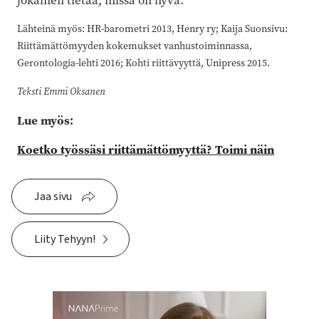
jokainen tietää, missä on hyvä.
Lähteinä myös: HR-barometri 2013, Henry ry; Kaija Suonsivu:
Riittämättömyyden kokemukset vanhustoiminnassa,
Gerontologia-lehti 2016; Kohti riittävyyttä, Unipress 2015.
Teksti Emmi Oksanen
Lue myös:
Koetko työssäsi riittämättömyyttä? Toimi näin
Jaa sivu
Liity Tehyyn!