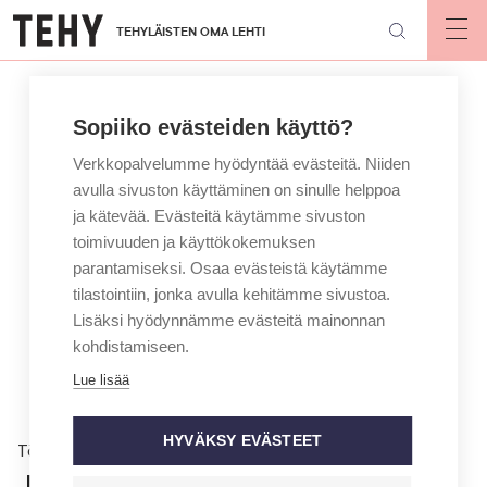
Hyppää
TEHYLÄISTEN OMA LEHTI
pääsisältöön
Op
mai
nav
Sopiiko evästeiden käyttö?
Verkkopalvelumme hyödyntää evästeitä. Niiden
avulla sivuston käyttäminen on sinulle helppoa
ja kätevää. Evästeitä käytämme sivuston
toimivuuden ja käyttökokemuksen
parantamiseksi. Osaa evästeistä käytämme
tilastointiin, jonka avulla kehitämme sivustoa.
Lisäksi hyödynnämme evästeitä mainonnan
kohdistamiseen.
Lue lisää
HYVÄKSY EVÄSTEET
Töissä
Juoruilu lisääntyy, kun