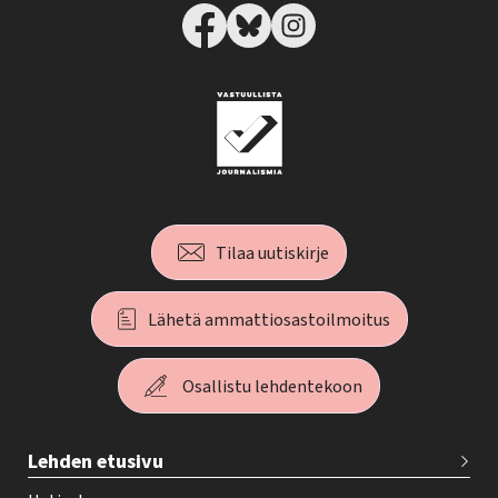
Tilaa uutiskirje
Lähetä ammattiosastoilmoitus
Osallistu lehdentekoon
T
Lehden etusivu
e