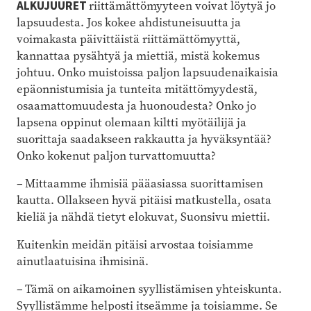
ALKUJUURET
riittämättömyyteen voivat löytyä jo
lapsuudesta. Jos kokee ahdistuneisuutta ja
voimakasta päivittäistä riittämättömyyttä,
kannattaa pysähtyä ja miettiä, mistä kokemus
johtuu. Onko muistoissa paljon lapsuudenaikaisia
epäonnistumisia ja tunteita mitättömyydestä,
osaamattomuudesta ja huonoudesta? Onko jo
lapsena oppinut olemaan kiltti myötäilijä ja
suorittaja saadakseen rakkautta ja hyväksyntää?
Onko kokenut paljon turvattomuutta?
– Mittaamme ihmisiä pääasiassa suorittamisen
kautta. Ollakseen hyvä pitäisi matkustella, osata
kieliä ja nähdä tietyt elokuvat, Suonsivu miettii.
Kuitenkin meidän pitäisi arvostaa toisiamme
ainutlaatuisina ihmisinä.
– Tämä on aikamoinen syyllistämisen yhteiskunta.
Syyllistämme helposti itseämme ja toisiamme. Se