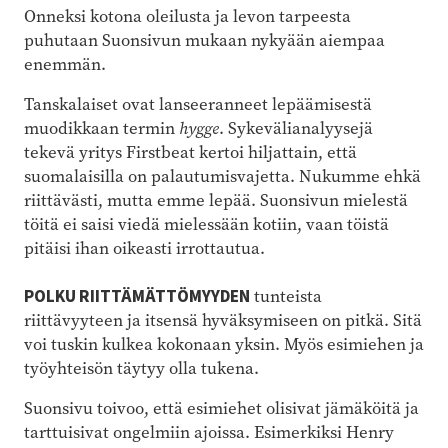
Onneksi kotona oleilusta ja levon tarpeesta
puhutaan Suonsivun mukaan nykyään aiempaa
enemmän.
Tanskalaiset ovat lanseeranneet lepäämisestä
muodikkaan termin
hygge
. Sykevälianalyysejä
tekevä yritys Firstbeat kertoi hiljattain, että
suomalaisilla on palautumisvajetta. Nukumme ehkä
riittävästi, mutta emme lepää. Suonsivun mielestä
töitä ei saisi viedä mielessään kotiin, vaan töistä
pitäisi ihan oikeasti irrottautua.
POLKU RIITTÄMÄTTÖMYYDEN
tunteista
riittävyyteen ja itsensä hyväksymiseen on pitkä. Sitä
voi tuskin kulkea kokonaan yksin. Myös esimiehen ja
työyhteisön täytyy olla tukena.
Suonsivu toivoo, että esimiehet olisivat jämäköitä ja
tarttuisivat ongelmiin ajoissa. Esimerkiksi Henry