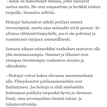
– Alalle on hakeutunut ihmisiä, jotka haluavat
auttaa muita. He ovat empaattisia ja herkkiä toisten
tarpeille, Suonsivu selittää.
Hoitajat haluaisivat nähdä potilaat entistä
terveempinä, mutta aina sairaudet eivät parane. Se
altistaa riittämättömyydelle, jos ei ole pohtinut ja
tunnistanut rajojaan ammatillisesti.
Samaan aikaan esimerkiksi vanhukset saattavat olla
yhä monisairaampia. Omaiset ja läheiset ovat
aiempaa tietoisempia vanhusten oireista ja
oikeuksista.
– Hoitajat voivat kokea olevansa suurennuslasin
alla. Yhteydenotot potilasasiamiehiin ovat
lisääntyneet. Jos hoitaja ei ehdi mielestään
hoitamaan potilaita tarpeeksi hyvin ja olemaan
läsnä, oma arvomaailma törmää talous- ja
tulostavoitteisiin.