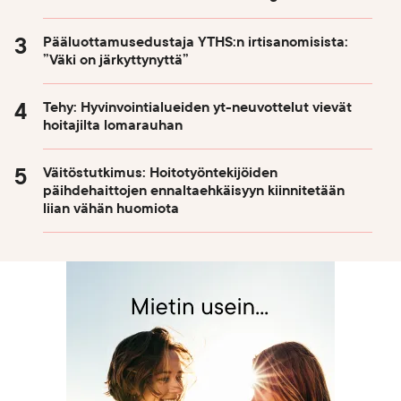
Pääluottamusedustaja YTHS:n irtisanomisista:
”Väki on järkyttynyttä”
Tehy: Hyvinvointialueiden yt-neuvottelut vievät
hoitajilta lomarauhan
Väitöstutkimus: Hoitotyöntekijöiden
päihdehaittojen ennaltaehkäisyyn kiinnitetään
liian vähän huomiota