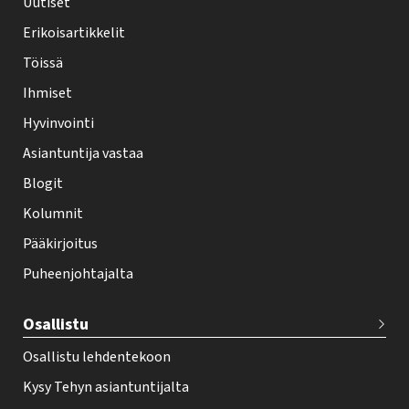
h
Uutiset
y
Erikoisartikkelit
-
Töissä
l
Ihmiset
e
Hyvinvointi
h
Asiantuntija vastaa
t
i
Blogit
f
Kolumnit
o
Pääkirjoitus
o
Puheenjohtajalta
t
e
Osallistu
r
Osallistu lehdentekoon
Kysy Tehyn asiantuntijalta