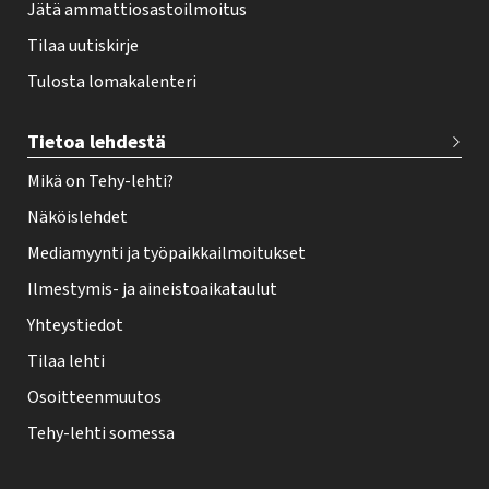
Jätä ammattiosastoilmoitus
Tilaa uutiskirje
Tulosta lomakalenteri
Tietoa lehdestä
Mikä on Tehy-lehti?
Näköislehdet
Mediamyynti ja työpaikkailmoitukset
Ilmestymis- ja aineistoaikataulut
Yhteystiedot
Tilaa lehti
Osoitteenmuutos
Tehy-lehti somessa