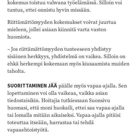
kokemus toistuu vahvana työelämässä. Silloin voi
tuntua, ettei onnistu hyvin missään.
Riittämättömyyden kokemukset voivat juurtua
mieleen, jollei asiaan kiinnitä varta vasten
huomiota.
– Jos riittämättömyyden tunteeseen yhdistyy
sisäinen herkkyys, yhdistelmä on vaikea. Silloin on
ehkä herkempi kokemaan myös kiusaamista muiden
taholta.
SUORITTAMINEN JÄÄ
päälle myös vapaa-ajalla. Sen
lopettaminen voi olla vaikeaa, vaikka asian
tiedostaisikin. Hoitajia tutkiessaan Suonsivu
huomasi, että moni huokaili, ettei saa vapaa-ajalla
tai lomalla mitään aikaiseksi. Vapaa-ajalla pitäisi
toteuttaa itseään, harrastaa tai tehdä
vapaaehtoistyötä.