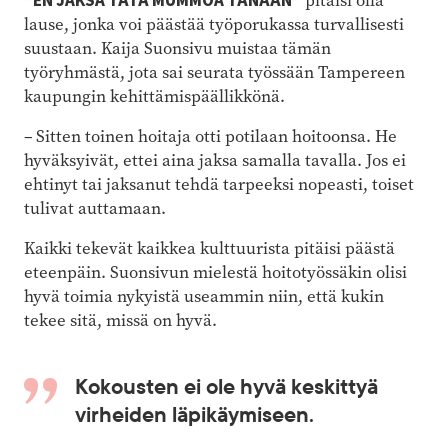
”EN JAKSA TÄTÄ MUMMOA TÄNÄÄN”
pitäisi olla
lause, jonka voi päästää työporukassa turvallisesti
suustaan. Kaija Suonsivu muistaa tämän
työryhmästä, jota sai seurata työssään Tampereen
kaupungin kehittämispäällikkönä.
– Sitten toinen hoitaja otti potilaan hoitoonsa. He
hyväksyivät, ettei aina jaksa samalla tavalla. Jos ei
ehtinyt tai jaksanut tehdä tarpeeksi nopeasti, toiset
tulivat auttamaan.
Kaikki tekevät kaikkea kulttuurista pitäisi päästä
eteenpäin. Suonsivun mielestä hoitotyössäkin olisi
hyvä toimia nykyistä useammin niin, että kukin
tekee sitä, missä on hyvä.
Kokousten ei ole hyvä keskittyä
virheiden läpikäymiseen.