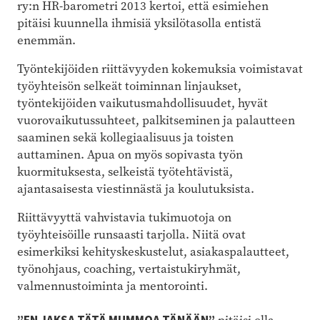
ry:n HR-barometri 2013 kertoi, että esimiehen
pitäisi kuunnella ihmisiä yksilötasolla entistä
enemmän.
Työntekijöiden riittävyyden kokemuksia voimistavat
työyhteisön selkeät toiminnan linjaukset,
työntekijöiden vaikutusmahdollisuudet, hyvät
vuorovaikutussuhteet, palkitseminen ja palautteen
saaminen sekä kollegiaalisuus ja toisten
auttaminen. Apua on myös sopivasta työn
kuormituksesta, selkeistä työtehtävistä,
ajantasaisesta viestinnästä ja koulutuksista.
Riittävyyttä vahvistavia tukimuotoja on
työyhteisöille runsaasti tarjolla. Niitä ovat
esimerkiksi kehityskeskustelut, asiakaspalautteet,
työnohjaus, coaching, vertaistukiryhmät,
valmennustoiminta ja mentorointi.