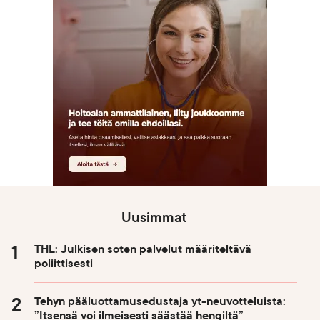
Uusimmat
THL: Julkisen soten palvelut määriteltävä
poliittisesti
Tehyn pääluottamusedustaja yt-neuvotteluista:
”Itsensä voi ilmeisesti säästää hengiltä”