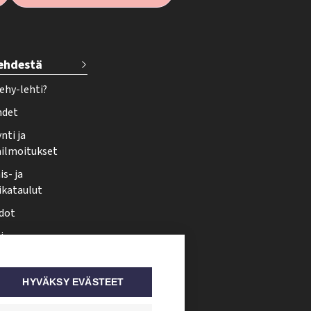
lehdestä
ehy-lehti?
hdet
nti ja
ailmoitukset
s- ja
ikataulut
dot
i
nmuutos
ti somessa
HYVÄKSY EVÄSTEET