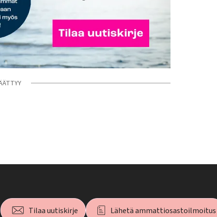
ÄÄTTYY
Tilaa uutiskirje
Lähetä ammattiosastoilmoitus