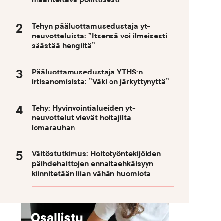
määriteltävä poliittisesti
Tehyn pääluottamusedustaja yt-
neuvotteluista: ”Itsensä voi ilmeisesti
säästää hengiltä”
Pääluottamusedustaja YTHS:n
irtisanomisista: ”Väki on järkyttynyttä”
Tehy: Hyvinvointialueiden yt-
neuvottelut vievät hoitajilta
lomarauhan
Väitöstutkimus: Hoitotyöntekijöiden
päihdehaittojen ennaltaehkäisyyn
kiinnitetään liian vähän huomiota