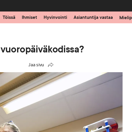
Töissä
Ihmiset
Hyvinvointi
Asiantuntija vastaa
Mielip
t vuoropäiväkodissa?
Jaa sivu