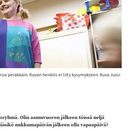
oa peräkkäin. Kuvan henkilö ei liity kysymykseen. Kuva Jussi
oryhmä. Olin aamuvuoron jälkeen töissä neljä
itäisikö nukkumapäivän jälkeen olla vapaapäivä?