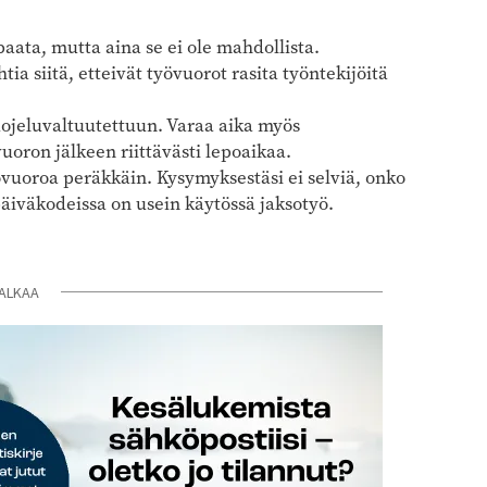
paata, mutta aina se ei ole mahdollista.
a siitä, etteivät työvuorot rasita työntekijöitä
uojeluvaltuutettuun. Varaa aika myös
vuoron jälkeen riittävästi lepoaikaa.
övuoroa peräkkäin. Kysymyksestäsi ei selviä, onko
päiväkodeissa on usein käytössä jaksotyö.
ALKAA