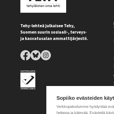
Tehy-lehteä julkaisee Tehy,
Suomen suurin sosiaali-, terveys-
ja kasvatusalan ammattijärjestö.
Sopiiko evästeiden käy
Verkkopalvelumme hyödyntää eväste
helppoa ja kätevää. Evästeitä kä