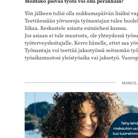
Montako päivää työtä voi olla peräkkäin?
Yön jälkeen tulisi olla nukkumapäivän lisäksi va
Teettäessään yövuoroja työnantajan tulee huolehti
liikaa. Keskustele asiasta esimiehesi kanssa.
Jos asiaan ei tule muutosta, ole yhteydessä työs
työterveyshoitajalle. Kerro hänelle, ettet saa yö
Työnantaja voi teettää jaksotyössä seitsemän ty
työaikamuotosi yleistyöaika vai jaksotyö. Vuoro
MAINOS 