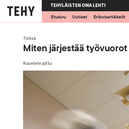
Hyppää
TEHYLÄISTEN OMA LEHTI
pääsisältöön
Etusivu
Uutiset
Erikoisartikkelit
Töissä
Miten järjestää työvuoro
Kuuntele juttu