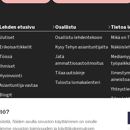
T
Lehden etusivu
Osallistu
Tietoa 
e
Uutiset
Osallistu lehdentekoon
Mikä on T
h
Erikoisartikkelit
Kysy Tehyn asiantuntijalta
Näköisle
y
Töissä
Jätä
Mediamyy
-
ammattiosastoilmoitus
työpaikk
Ihmiset
l
Tilaa uutiskirje
Ilmestymi
Hyvinvointi
e
aineistoa
Tulosta lomakalenteri
Asiantuntija vastaa
h
Yhteystie
Blogit
t
Tilaa leht
Kolumnit
i
Osoittee
ttö?
Pääkirjoitus
f
Tehy-leh
itä. Niiden avulla sivuston käyttäminen on sinulle
o
Puheenjohtajalta
ytämme sivuston toimivuuden ja käyttökokemuksen