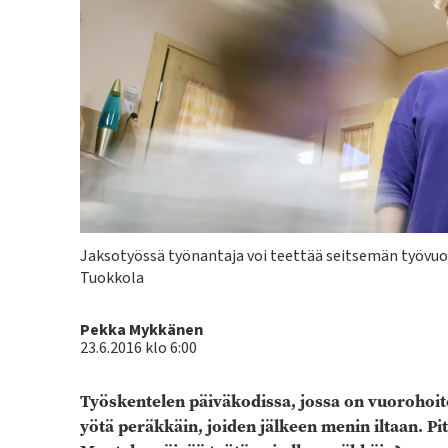
Kuvateksti
Jaksotyössä työnantaja voi teettää seitsemän työvuor
Tuokkola
Kirjoittaja
Pekka Mykkänen
23.6.2016 klo 6:00
Työskentelen päiväkodissa, jossa on vuorohoit
yötä peräkkäin, joiden jälkeen menin iltaan. P