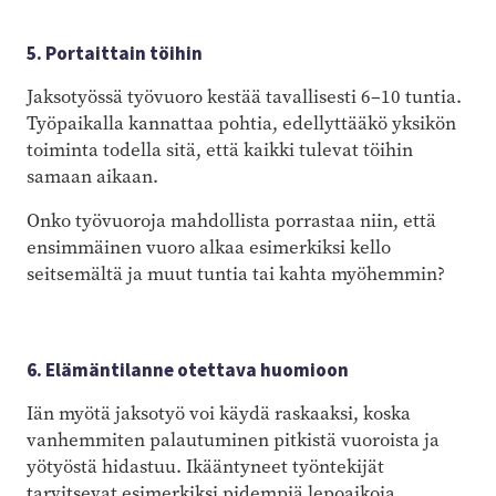
5. Portaittain töihin
Jaksotyössä työvuoro kestää tavallisesti 6–10 tuntia.
Työpaikalla kannattaa pohtia, edellyttääkö yksikön
toiminta todella sitä, että kaikki tulevat töihin
samaan aikaan.
Onko työvuoroja mahdollista porrastaa niin, että
ensimmäinen vuoro alkaa esimerkiksi kello
seitsemältä ja muut tuntia tai kahta myöhemmin?
6. Elämäntilanne otettava huomioon
Iän myötä jaksotyö voi käydä raskaaksi, koska
vanhemmiten palautuminen pitkistä vuoroista ja
yötyöstä hidastuu. Ikääntyneet työntekijät
tarvitsevat esimerkiksi pidempiä lepoaikoja.