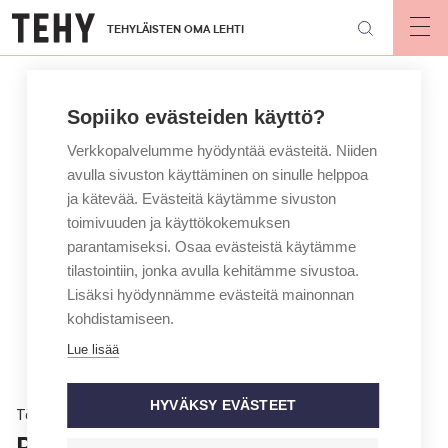
Hyppää
TEHYLÄISTEN OMA LEHTI
pääsisältöön
Op
mai
nav
Sopiiko evästeiden käyttö?
Verkkopalvelumme hyödyntää evästeitä. Niiden
avulla sivuston käyttäminen on sinulle helppoa
ja kätevää. Evästeitä käytämme sivuston
toimivuuden ja käyttökokemuksen
parantamiseksi. Osaa evästeistä käytämme
tilastointiin, jonka avulla kehitämme sivustoa.
Lisäksi hyödynnämme evästeitä mainonnan
kohdistamiseen.
Lue lisää
HYVÄKSY EVÄSTEET
Töissä
Porrasta työvuorot – jokaiselle