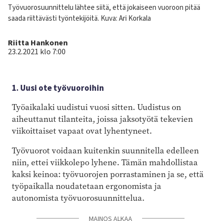
Kuvateksti
Työvuorosuunnittelu lähtee siitä, että jokaiseen vuoroon pitää
saada riittävästi työntekijöitä. Kuva: Ari Korkala
Kirjoittaja
Riitta Hankonen
23.2.2021 klo 7:00
1. Uusi ote työvuoroihin
Työaikalaki uudistui vuosi sitten. Uudistus on
aiheuttanut tilanteita, joissa jaksotyötä tekevien
viikoittaiset vapaat ovat lyhentyneet.
Työvuorot voidaan kuitenkin suunnitella edelleen
niin, ettei viikkolepo lyhene. Tämän mahdollistaa
kaksi keinoa: työvuorojen porrastaminen ja se, että
työpaikalla noudatetaan ergonomista ja
autonomista työvuorosuunnittelua.
MAINOS ALKAA