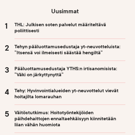
Uusimmat
THL: Julkisen soten palvelut määriteltävä
poliittisesti
Tehyn pääluottamusedustaja yt-neuvotteluista:
”Itsensä voi ilmeisesti säästää hengiltä”
Pääluottamusedustaja YTHS:n irtisanomisista:
”Väki on järkyttynyttä”
Tehy: Hyvinvointialueiden yt-neuvottelut vievät
hoitajilta lomarauhan
Väitöstutkimus: Hoitotyöntekijöiden
päihdehaittojen ennaltaehkäisyyn kiinnitetään
liian vähän huomiota