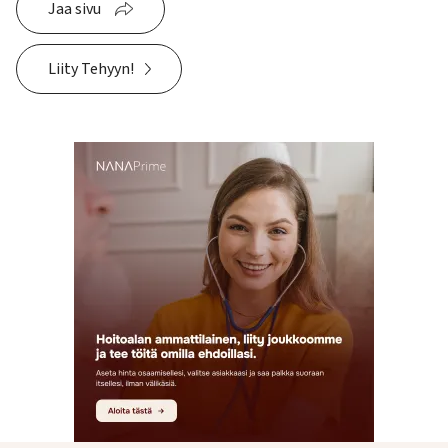
Jaa sivu
Liity Tehyyn!