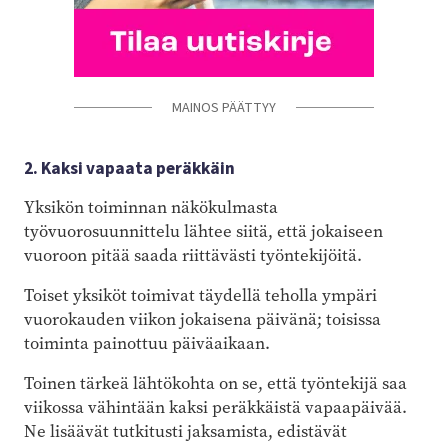
MAINOS PÄÄTTYY
2. Kaksi vapaata peräkkäin
Yksikön toiminnan näkökulmasta
työvuorosuunnittelu lähtee siitä, että jokaiseen
vuoroon pitää saada riittävästi työntekijöitä.
Toiset yksiköt toimivat täydellä teholla ympäri
vuorokauden viikon jokaisena päivänä; toisissa
toiminta painottuu päiväaikaan.
Toinen tärkeä lähtökohta on se, että työntekijä saa
viikossa vähintään kaksi peräkkäistä vapaapäivää.
Ne lisäävät tutkitusti jaksamista, edistävät