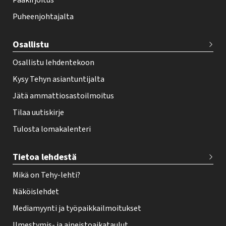
Pääkirjoitus
o
Puheenjohtajalta
t
e
Osallistu
r
Osallistu lehdentekoon
Kysy Tehyn asiantuntijalta
Jätä ammattiosastoilmoitus
Tilaa uutiskirje
Tulosta lomakalenteri
Tietoa lehdestä
Mikä on Tehy-lehti?
Näköislehdet
Mediamyynti ja työpaikkailmoitukset
Ilmestymis- ja aineistoaikataulut