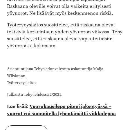
Raskaana oleville voivat olla vaikeita erityisesti
yövuorot. Ne lisäävät myös keskenmenon riskiä.
Työterveyslaitos suosittelee
, että raskaana olevat
tekisivät korkeintaan yhden yövuoron viikossa. Tehy
suosittelee, että raskaana olevat vapautettaisiin
yövuoroista kokonaan.
Asiantuntijana Tehyn edunvalvonta-asiantuntija Maija
Wilskman.
Työterveyslaitos
Julkaistu Tehy-lehdessä 2/2021.
Lue lisää:
Vuorokausilepo piteni jaksotyössä –
vuorot voi suunnitella lyhentämättä viikkolepoa