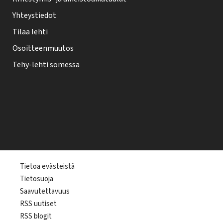
Yhteystiedot
Tilaa lehti
Osoitteenmuutos
Tehy-lehti somessa
T
Tietoa evästeistä
Tietosuoja
e
Saavutettavuus
h
RSS uutiset
y
RSS blogit
-