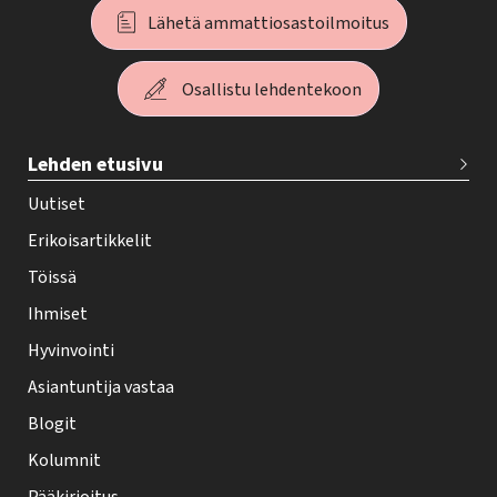
Lähetä ammattiosastoilmoitus
Osallistu lehdentekoon
T
Lehden etusivu
e
h
Uutiset
y
Erikoisartikkelit
-
Töissä
l
Ihmiset
e
Hyvinvointi
h
Asiantuntija vastaa
t
i
Blogit
f
Kolumnit
o