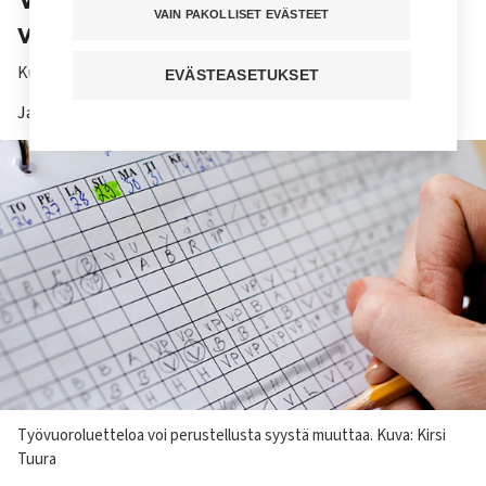
VAIN PAKOLLISET EVÄSTEET
vapaapäiviä yllättäen?
Kuuntele juttu
EVÄSTEASETUKSET
Jaa sivu
Kuvateksti
Työvuoroluetteloa voi perustellusta syystä muuttaa. Kuva: Kirsi
Tuura