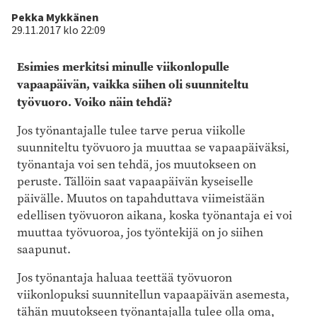
Kirjoittaja
Pekka Mykkänen
29.11.2017 klo 22:09
Esimies merkitsi minulle viikonlopulle
vapaapäivän, vaikka siihen oli suunniteltu
työvuoro. Voiko näin tehdä?
Jos työnantajalle tulee tarve perua viikolle
suunniteltu työvuoro ja muuttaa se vapaapäiväksi,
työnantaja voi sen tehdä, jos muutokseen on
peruste. Tällöin saat vapaapäivän kyseiselle
päivälle. Muutos on tapahduttava viimeistään
edellisen työvuoron aikana, koska työnantaja ei voi
muuttaa työvuoroa, jos työntekijä on jo siihen
saapunut.
Jos työnantaja haluaa teettää työvuoron
viikonlopuksi suunnitellun vapaapäivän asemesta,
tähän muutokseen työnantajalla tulee olla oma,