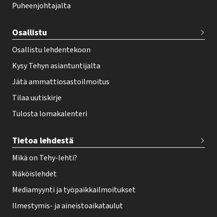
Puheenjohtajalta
t
e
Osallistu
r
Osallistu lehdentekoon
Kysy Tehyn asiantuntijalta
Jätä ammattiosastoilmoitus
Tilaa uutiskirje
Tulosta lomakalenteri
Tietoa lehdestä
Mikä on Tehy-lehti?
Näköislehdet
Mediamyynti ja työpaikkailmoitukset
Ilmestymis- ja aineistoaikataulut