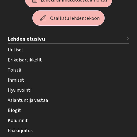
Lähetä ammattiosastoilmoitus
Osallistu lehdentekoon
T
Lehden etusivu
e
h
Uutiset
y
Erikoisartikkelit
-
Töissä
l
Ihmiset
e
Hyvinvointi
h
Asiantuntija vastaa
t
i
Blogit
f
Kolumnit
o
Pääkirjoitus
o