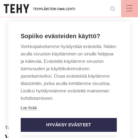
Hyppää
TEHYLÄISTEN OMA LEHTI
pääsisältöön
Op
mai
nav
Sopiiko evästeiden käyttö?
Verkkopalvelumme hyödyntää evästeitä. Niiden
avulla sivuston käyttäminen on sinulle helppoa
ja kätevää. Evästeitä käytämme sivuston
toimivuuden ja käyttökokemuksen
parantamiseksi. Osaa evästeistä käytämme
tilastointiin, jonka avulla kehitämme sivustoa.
Lisäksi hyödynnämme evästeitä mainonnan
kohdistamiseen.
Lue lisää
HYVÄKSY EVÄSTEET
Töissä
Voiko esimies muuttaa