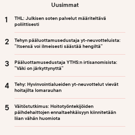
Uusimmat
THL: Julkisen soten palvelut määriteltävä
poliittisesti
Tehyn pääluottamusedustaja yt-neuvotteluista:
”Itsensä voi ilmeisesti säästää hengiltä”
Pääluottamusedustaja YTHS:n irtisanomisista:
”Väki on järkyttynyttä”
Tehy: Hyvinvointialueiden yt-neuvottelut vievät
hoitajilta lomarauhan
Väitöstutkimus: Hoitotyöntekijöiden
päihdehaittojen ennaltaehkäisyyn kiinnitetään
liian vähän huomiota