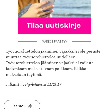
MAINOS PÄÄTTYY
Työvuoroluettelon jääminen vajaaksi ei ole peruste
muuttaa työvuoroluetteloa uudelleen.
Työvuoroluettelon jääminen vajaaksi ei vaikuta
kuitenkaan maksettavaan palkkaan. Palkka
maksetaan täytenä.
Julkaistu Tehy-lehdessä 11/2017
Jaa sivu