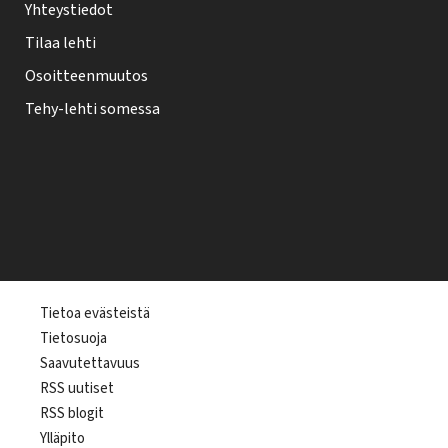
Yhteystiedot
Tilaa lehti
Osoitteenmuutos
Tehy-lehti somessa
T
Tietoa evästeistä
Tietosuoja
e
Saavutettavuus
h
RSS uutiset
y
RSS blogit
-
Ylläpito