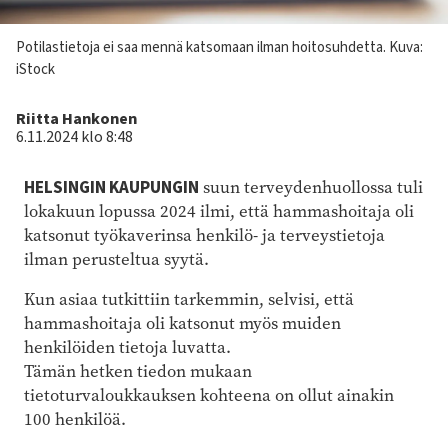
Kuvateksti
Potilastietoja ei saa mennä katsomaan ilman hoitosuhdetta.
Kuva:
iStock
Kirjoittaja
Riitta Hankonen
6.11.2024 klo 8:48
HELSINGIN KAUPUNGIN
suun terveydenhuollossa tuli
lokakuun lopussa 2024 ilmi, että hammashoitaja oli
katsonut työkaverinsa henkilö- ja terveystietoja
ilman perusteltua syytä.
Kun asiaa tutkittiin tarkemmin, selvisi, että
hammashoitaja oli katsonut myös muiden
henkilöiden tietoja luvatta.
Tämän hetken tiedon mukaan
tietoturvaloukkauksen kohteena on ollut ainakin
100 henkilöä.