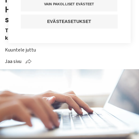
VAIN PAKOLLISET EVÄSTEET
Helsingissä terveystietoja ilman
syytä
EVÄSTEASETUKSET
Tietoturvaloukkauksen kohteena on Helsingin
kaupungin mukaan ollut ainakin 100 henkilöä.
Kuuntele juttu
Jaa sivu