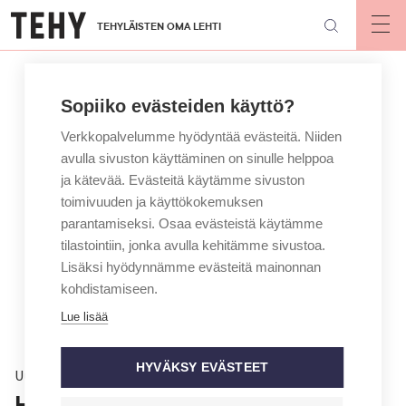
Hyppää
TEHYLÄISTEN OMA LEHTI
pääsisältöön
Op
mai
nav
Sopiiko evästeiden käyttö?
Verkkopalvelumme hyödyntää evästeitä. Niiden
avulla sivuston käyttäminen on sinulle helppoa
ja kätevää. Evästeitä käytämme sivuston
toimivuuden ja käyttökokemuksen
parantamiseksi. Osaa evästeistä käytämme
tilastointiin, jonka avulla kehitämme sivustoa.
Lisäksi hyödynnämme evästeitä mainonnan
kohdistamiseen.
Lue lisää
HYVÄKSY EVÄSTEET
Uutinen
Hammashoitaja on katsonut