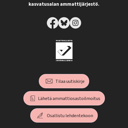
kasvatusalan ammattijärjestö.
Tilaa uutiskirje
Lähetä ammattiosastoilmoitus
Osallistu lehdentekoon