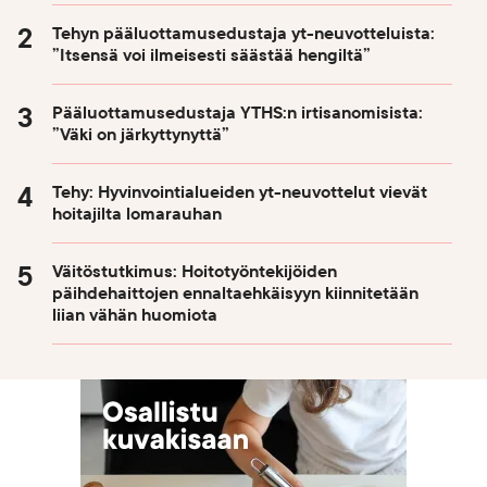
Tehyn pääluottamusedustaja yt-neuvotteluista:
”Itsensä voi ilmeisesti säästää hengiltä”
Pääluottamusedustaja YTHS:n irtisanomisista:
”Väki on järkyttynyttä”
Tehy: Hyvinvointialueiden yt-neuvottelut vievät
hoitajilta lomarauhan
Väitöstutkimus: Hoitotyöntekijöiden
päihdehaittojen ennaltaehkäisyyn kiinnitetään
liian vähän huomiota