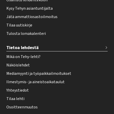
Osallistu lehdentekoon
Kysy Tehyn asiantuntijalta
Jätä ammattiosastoilmoitus
Tilaa uutiskirje
Tulosta lomakalenteri
Tietoa lehdestä
Mikä on Tehy-lehti?
Näköislehdet
Mediamyynti ja työpaikkailmoitukset
Ilmestymis- ja aineistoaikataulut
Yhteystiedot
Tilaa lehti
Osoitteenmuutos