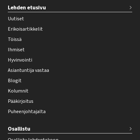
T
Lehden etusivu
e
h
Uutiset
y
Erikoisartikkelit
-
Töissä
l
Ihmiset
e
Hyvinvointi
h
Asiantuntija vastaa
t
i
Blogit
f
Kolumnit
o
Pääkirjoitus
o
Puheenjohtajalta
t
e
Osallistu
r