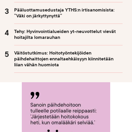
Pääluottamusedustaja YTHS:n irtisanomisista:
”Väki on järkyttynyttä”
Tehy: Hyvinvointialueiden yt-neuvottelut vievät
hoitajilta lomarauhan
Väitöstutkimus: Hoitotyöntekijöiden
päihdehaittojen ennaltaehkäisyyn kiinnitetään
liian vähän huomiota