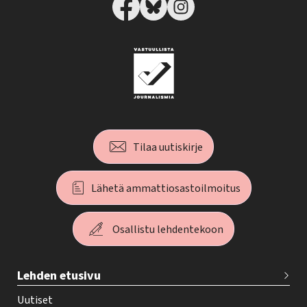
Tilaa uutiskirje
Lähetä ammattiosastoilmoitus
Osallistu lehdentekoon
T
Lehden etusivu
e
h
Uutiset