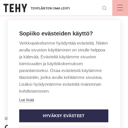
Hyppää
TEHYLÄISTEN OMA LEHTI
pääsisältöön
Op
mai
nav
Sopiiko evästeiden käyttö?
Verkkopalvelumme hyödyntää evästeitä. Niiden
avulla sivuston käyttäminen on sinulle helppoa
ja kätevää. Evästeitä käytämme sivuston
toimivuuden ja käyttökokemuksen
parantamiseksi. Osaa evästeistä käytämme
tilastointiin, jonka avulla kehitämme sivustoa.
Lisäksi hyödynnämme evästeitä mainonnan
kohdistamiseen.
Lue lisää
HYVÄKSY EVÄSTEET
Uutinen
Osa-aikaisen asema jaksotyössä