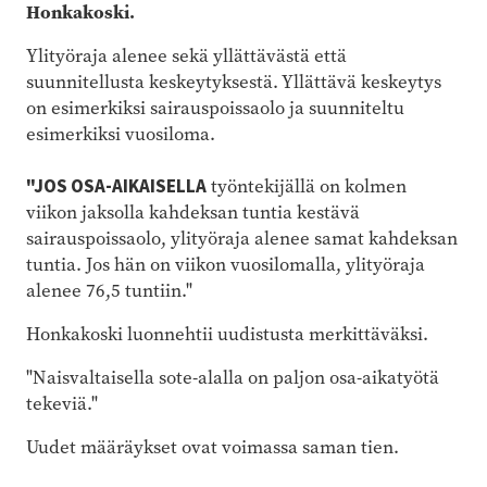
Honkakoski.
Ylityöraja alenee
sekä yllättävästä että
suunnitellusta keskeytyksestä. Yllättävä keskeytys
on esimerkiksi sairauspoissaolo ja suunniteltu
esimerkiksi vuosiloma.
"JOS OSA-AIKAISELLA
työntekijällä on kolmen
viikon jaksolla kahdeksan tuntia kestävä
sairauspoissaolo, ylityöraja alenee samat kahdeksan
tuntia. Jos hän on viikon vuosilomalla, ylityöraja
alenee 76,5 tuntiin."
Honkakoski luonnehtii uudistusta merkittäväksi.
"Naisvaltaisella sote-alalla on paljon osa-aikatyötä
tekeviä."
Uudet määräykset ovat voimassa saman tien.