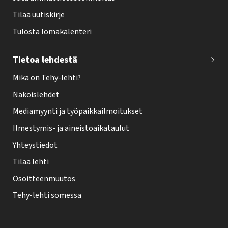
Tilaa uutiskirje
Tulosta lomakalenteri
Tietoa lehdestä
Mikä on Tehy-lehti?
Näköislehdet
Mediamyynti ja työpaikkailmoitukset
Ilmestymis- ja aineistoaikataulut
Yhteystiedot
Tilaa lehti
Osoitteenmuutos
Tehy-lehti somessa