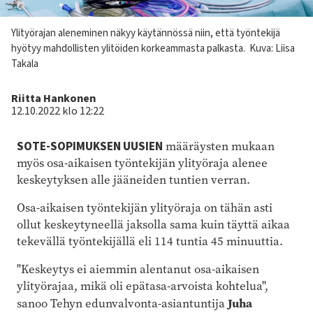
Kuvateksti
Ylityörajan aleneminen näkyy käytännössä niin, että työntekijä
hyötyy mahdollisten ylitöiden korkeammasta palkasta.
Kuva: Liisa
Takala
Kirjoittaja
Riitta Hankonen
12.10.2022 klo 12:22
SOTE-SOPIMUKSEN UUSIEN
määräysten mukaan
myös osa-aikaisen
työntekijän
ylityöraja alenee
keskeytyksen alle jääneiden tuntien verran.
Osa-aikaisen työntekijän ylityöraja on tähän asti
ollut keskeytyneellä jaksolla sama kuin täyttä aikaa
tekevällä työntekijällä eli 114 tuntia 45 minuuttia.
"Keskeytys ei aiemmin alentanut osa-aikaisen
ylityörajaa, mikä oli epätasa-arvoista kohtelua",
Juha
sanoo Tehyn edunvalvonta-asiantuntija