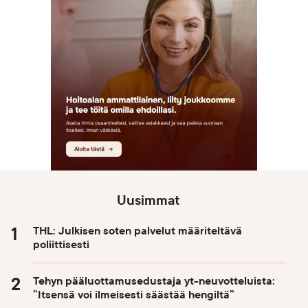
Uusimmat
THL: Julkisen soten palvelut määriteltävä
poliittisesti
Tehyn pääluottamusedustaja yt-neuvotteluista:
”Itsensä voi ilmeisesti säästää hengiltä”