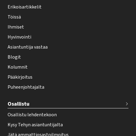
y
Erikoisartikkelit
-
Töissä
l
Ihmiset
e
Hyvinvointi
h
Asiantuntija vastaa
t
i
Blogit
f
Kolumnit
o
Pääkirjoitus
o
Puheenjohtajalta
t
e
Osallistu
r
Osallistu lehdentekoon
Kysy Tehyn asiantuntijalta
Jätä ammattiosastoilmoitus