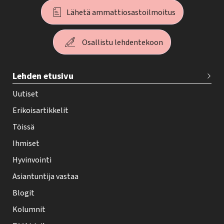
Lähetä ammattiosastoilmoitus
Osallistu lehdentekoon
T
Lehden etusivu
e
h
Uutiset
y
Erikoisartikkelit
-
Töissä
l
Ihmiset
e
Hyvinvointi
h
Asiantuntija vastaa
t
i
Blogit
f
Kolumnit
o