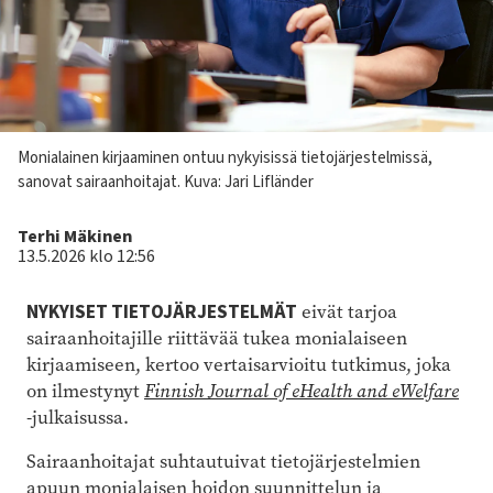
Kuvateksti
Monialainen kirjaaminen ontuu nykyisissä tietojärjestelmissä,
sanovat sairaanhoitajat.
Kuva: Jari Lifländer
Kirjoittaja
Terhi Mäkinen
13.5.2026 klo 12:56
NYKYISET TIETOJÄRJESTELMÄT
eivät tarjoa
sairaanhoitajille riittävää tukea monialaiseen
kirjaamiseen, kertoo vertaisarvioitu tutkimus, joka
on ilmestynyt
Finnish Journal of eHealth and eWelfare
-julkaisussa.
Sairaanhoitajat suhtautuivat tietojärjestelmien
apuun monialaisen hoidon suunnittelun ja