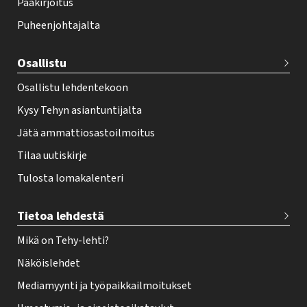
Pääkirjoitus
o
Puheenjohtajalta
t
e
Osallistu
r
Osallistu lehdentekoon
Kysy Tehyn asiantuntijalta
Jätä ammattiosastoilmoitus
Tilaa uutiskirje
Tulosta lomakalenteri
Tietoa lehdestä
Mikä on Tehy-lehti?
Näköislehdet
Mediamyynti ja työpaikkailmoitukset