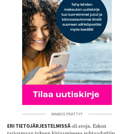
MAINOS PÄÄTTYY
ERI TIETOJÄRJESTELMISSÄ
oli eroja. Eskon
tarjoamaan tukeen kirjaamisessa suhtauduttiin