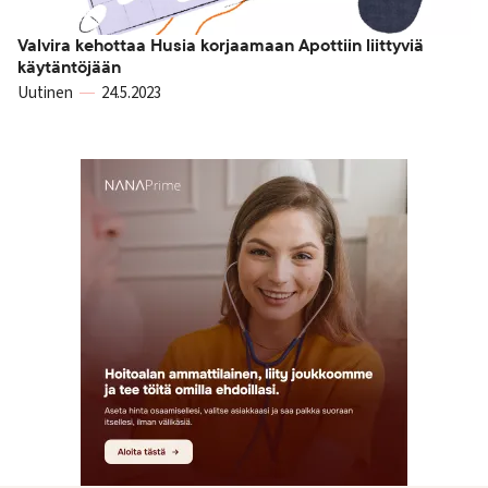
Valvira kehottaa Husia korjaamaan Apottiin liittyviä
käytäntöjään
Uutinen
24.5.2023