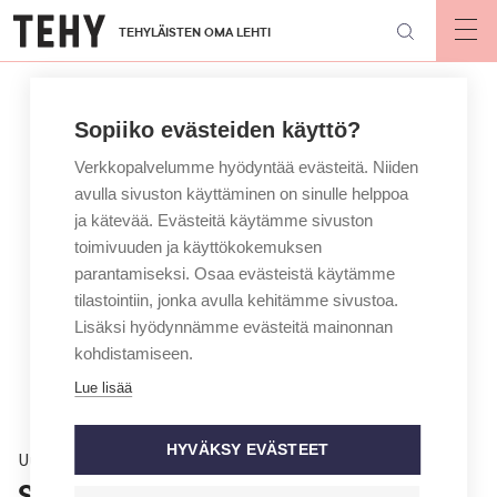
Hyppää
TEHYLÄISTEN OMA LEHTI
pääsisältöön
Op
mai
nav
Sopiiko evästeiden käyttö?
Verkkopalvelumme hyödyntää evästeitä. Niiden
avulla sivuston käyttäminen on sinulle helppoa
ja kätevää. Evästeitä käytämme sivuston
toimivuuden ja käyttökokemuksen
parantamiseksi. Osaa evästeistä käytämme
tilastointiin, jonka avulla kehitämme sivustoa.
Lisäksi hyödynnämme evästeitä mainonnan
kohdistamiseen.
Lue lisää
HYVÄKSY EVÄSTEET
Uutinen
Sairaanhoitajat kaipaavat