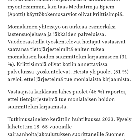
myönteisimmin, kun taas Mediatrin ja Epicin
(Apotti) käyttökokemusarviot olivat kriittisimpiä.
Monialainen yhteistyö on tärkeää esimerkiksi
lastensuojelussa ja iäkkäiden palveluissa.
Vuodeosastoilla työskentelevät hoitajat vastasivat
saavansa tietojärjestelmiltä eniten tukea
monialaisen hoidon suunnittelun kirjaamiseen (31
%). Kriittisimpiä olivat kotiin annettavissa
palveluissa työskentelevät. Heistä yli puolet (51 %)
arvioi, ettei järjestelmä tue monialaista kirjaamista.
Vastaajista kaikkiaan lähes puolet (46 %) raportoi,
ettei tietojärjestelmä tue monialaisen hoidon
suunnittelun kirjaamista.
Tutkimusaineisto kerättiin huhtikuussa 2023. Kysely
lähetettiin 18–65-vuotiaille
sairaanhoitajakoulutuksen suorittaneille Suomen