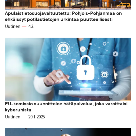
Apulaistietosuojavaltuutettu: Pohjois-Pohjanmaa on
ehkäissyt potilastietojen urkintaa puutteellisesti
Uutinen
4.3.
EU-komissio suunnittelee hätäpalvelua, joka varoittaisi
kyberuhista
Uutinen
20.1.2025