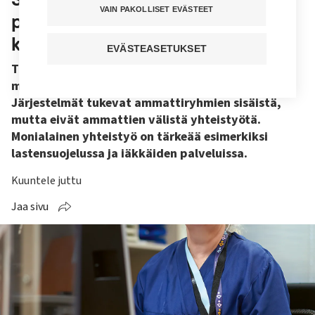
VAIN PAKOLLISET EVÄSTEET
parempia työkaluja monialaiseen
kirjaamiseen
EVÄSTEASETUKSET
Tietojärjestelmät eivät tue sairaanhoitajien
mukaan riittävästi monialaista kirjaamista.
Järjestelmät tukevat ammattiryhmien sisäistä,
mutta eivät ammattien välistä yhteistyötä.
Monialainen yhteistyö on tärkeää esimerkiksi
lastensuojelussa ja iäkkäiden palveluissa.
Kuuntele juttu
Jaa sivu