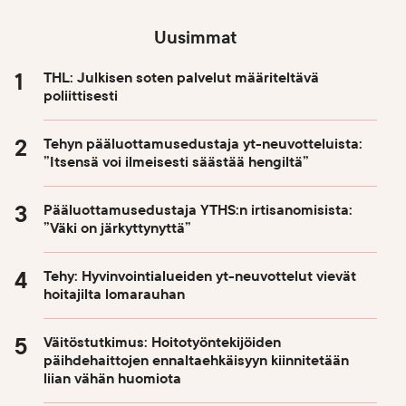
Uusimmat
THL: Julkisen soten palvelut määriteltävä
poliittisesti
Tehyn pääluottamusedustaja yt-neuvotteluista:
”Itsensä voi ilmeisesti säästää hengiltä”
Pääluottamusedustaja YTHS:n irtisanomisista:
”Väki on järkyttynyttä”
Tehy: Hyvinvointialueiden yt-neuvottelut vievät
hoitajilta lomarauhan
Väitöstutkimus: Hoitotyöntekijöiden
päihdehaittojen ennaltaehkäisyyn kiinnitetään
liian vähän huomiota