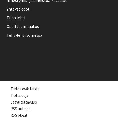
Ilmestymis- ja aineistoaikataulut
Yhteystiedot
Tilaa lehti
Osoitteenmuutos
Tehy-lehti somessa
T
Tietoa evästeistä
Tietosuoja
e
Saavutettavuus
h
RSS uutiset
y
RSS blogit