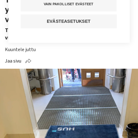
VAIN PAKOLLISET EVÄSTEET
yllättäen perumista hoitajien
vuosilomista
EVÄSTEASETUKSET
Työnantaja ei saa muuttaa jo ilmoittamaansa
vuosilomaa.
Kuuntele juttu
Jaa sivu