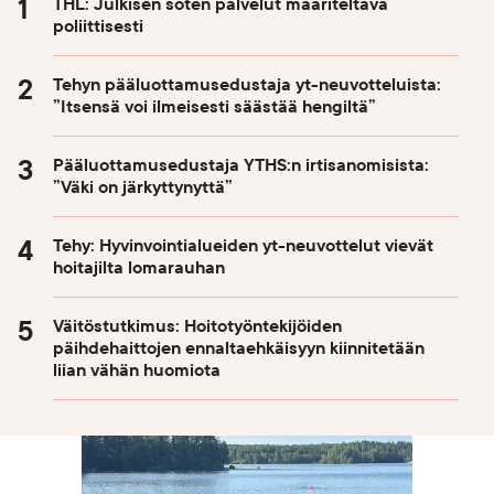
THL: Julkisen soten palvelut määriteltävä
poliittisesti
Tehyn pääluottamusedustaja yt-neuvotteluista:
”Itsensä voi ilmeisesti säästää hengiltä”
Pääluottamusedustaja YTHS:n irtisanomisista:
”Väki on järkyttynyttä”
Tehy: Hyvinvointialueiden yt-neuvottelut vievät
hoitajilta lomarauhan
Väitöstutkimus: Hoitotyöntekijöiden
päihdehaittojen ennaltaehkäisyyn kiinnitetään
liian vähän huomiota