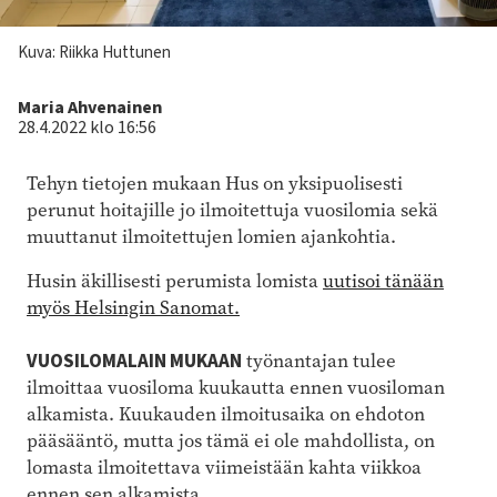
Kuva: Riikka Huttunen
Kirjoittaja
Maria Ahvenainen
28.4.2022 klo 16:56
Tehyn tietojen mukaan Hus on yksipuolisesti
perunut hoitajille jo ilmoitettuja vuosilomia sekä
muuttanut ilmoitettujen lomien ajankohtia.
Husin äkillisesti perumista lomista
uutisoi tänään
myös Helsingin Sanomat.
VUOSILOMALAIN MUKAAN
työnantajan tulee
ilmoittaa vuosiloma kuukautta ennen vuosiloman
alkamista. Kuukauden ilmoitusaika on ehdoton
pääsääntö, mutta jos tämä ei ole mahdollista, on
lomasta ilmoitettava viimeistään kahta viikkoa
ennen sen alkamista.