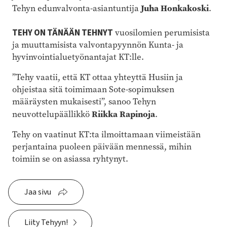
Juha Honkakoski
Tehyn edunvalvonta-asiantuntija
.
TEHY ON TÄNÄÄN TEHNYT
vuosilomien perumisista
ja muuttamisista valvontapyynnön Kunta- ja
hyvinvointialuetyönantajat KT:lle.
”Tehy vaatii, että KT ottaa yhteyttä Husiin ja
ohjeistaa sitä toimimaan Sote-sopimuksen
määräysten mukaisesti”, sanoo Tehyn
Riikka Rapinoja
neuvottelupäällikkö
.
Tehy on vaatinut KT:ta ilmoittamaan viimeistään
perjantaina puoleen päivään mennessä, mihin
toimiin se on asiassa ryhtynyt.
Jaa sivu
Liity Tehyyn!