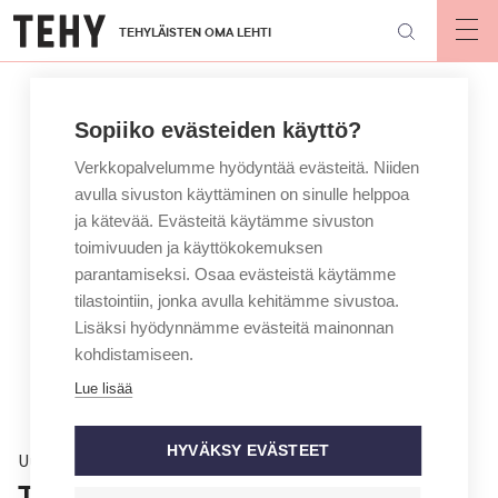
Hyppää
TEHYLÄISTEN OMA LEHTI
pääsisältöön
Op
mai
nav
Sopiiko evästeiden käyttö?
Verkkopalvelumme hyödyntää evästeitä. Niiden
avulla sivuston käyttäminen on sinulle helppoa
ja kätevää. Evästeitä käytämme sivuston
toimivuuden ja käyttökokemuksen
parantamiseksi. Osaa evästeistä käytämme
tilastointiin, jonka avulla kehitämme sivustoa.
Lisäksi hyödynnämme evästeitä mainonnan
kohdistamiseen.
Lue lisää
HYVÄKSY EVÄSTEET
Uutinen
Tehy teki valvontapyynnön Husin