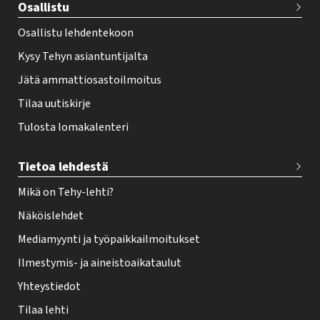
Osallistu
r
Osallistu lehdentekoon
Kysy Tehyn asiantuntijalta
Jätä ammattiosastoilmoitus
Tilaa uutiskirje
Tulosta lomakalenteri
Tietoa lehdestä
Mikä on Tehy-lehti?
Näköislehdet
Mediamyynti ja työpaikkailmoitukset
Ilmestymis- ja aineistoaikataulut
Yhteystiedot
Tilaa lehti