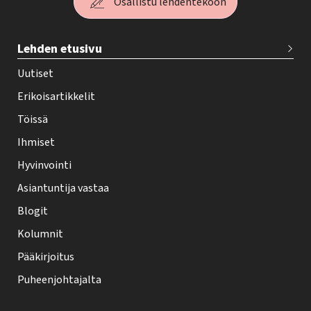
Osallistu lehdentekoon
T
Lehden etusivu
e
h
Uutiset
y
Erikoisartikkelit
-
Töissä
l
Ihmiset
e
Hyvinvointi
h
Asiantuntija vastaa
t
i
Blogit
f
Kolumnit
o
Pääkirjoitus
o
Puheenjohtajalta
t
e