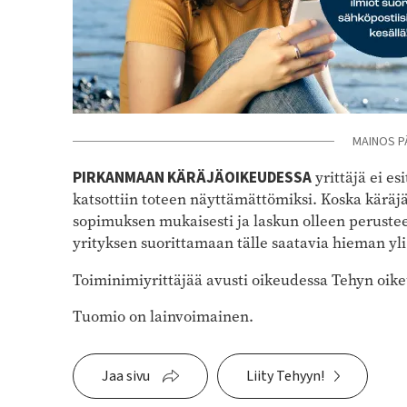
MAINOS P
PIRKANMAAN KÄRÄJÄOIKEUDESSA
yrittäjä ei es
katsottiin toteen näyttämättömiksi. Koska käräj
sopimuksen mukaisesti ja laskun olleen perusteel
yrityksen suorittamaan tälle saatavia hieman yli
Toiminimiyrittäjää avusti oikeudessa Tehyn oike
Tuomio on lainvoimainen.
Jaa sivu
Liity Tehyyn!