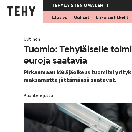
Hyppää
TEHYLÄISTEN OMA LEHTI
pääsisältöön
Etusivu
Uutiset
Erikoisartikkelit
Uutinen
Tuomio: Tehyläiselle toimi
euroja saatavia
Pirkanmaan käräjäoikeus tuomitsi yrity
maksamatta jättämänsä saatavat.
Kuuntele juttu