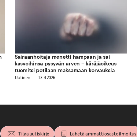
n
Sairaanhoitaja menetti hampaan ja sai
kasvoihinsa pysyvän arven – käräjäoikeus
tuomitsi potilaan maksamaan korvauksia
Uutinen
13.4.2026
Tilaa uutiskirje
Lähetä ammattiosastoilmoitus