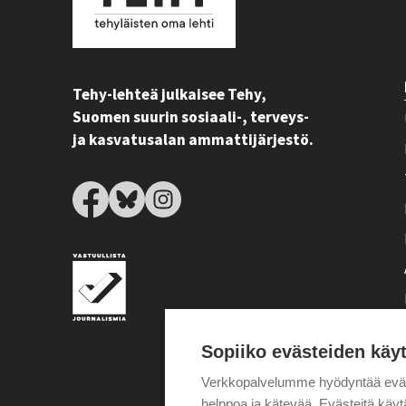
Tehy-lehteä julkaisee Tehy,
Suomen suurin sosiaali-, terveys-
ja kasvatusalan ammattijärjestö.
Sopiiko evästeiden käy
Verkkopalvelumme hyödyntää eväste
helppoa ja kätevää. Evästeitä kä