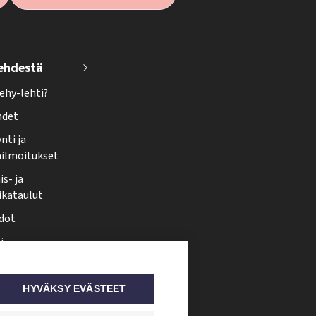
lehdestä
ehy-lehti?
hdet
nti ja
ailmoitukset
s- ja
ikataulut
dot
i
nmuutos
ti somessa
HYVÄKSY EVÄSTEET