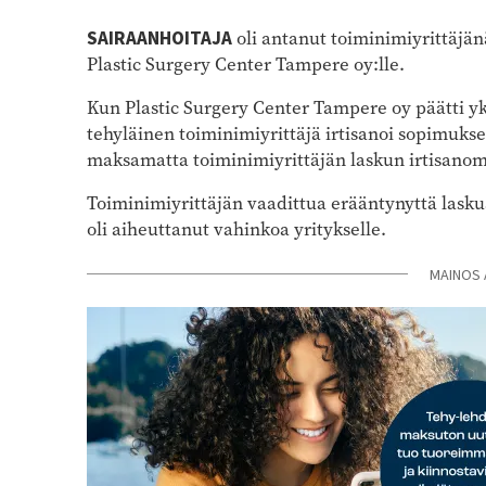
SAIRAANHOITAJA
oli antanut
toiminimiyrittäjänä
Plastic Surgery Center Tampere oy:lle.
Kun Plastic Surgery Center Tampere oy päätti yks
tehyläinen toiminimiyrittäjä irtisanoi sopimuksen
maksamatta toiminimiyrittäjän laskun irtisanom
Toiminimiyrittäjän vaadittua erääntynyttä laskua
oli aiheuttanut vahinkoa yritykselle.
MAINOS 