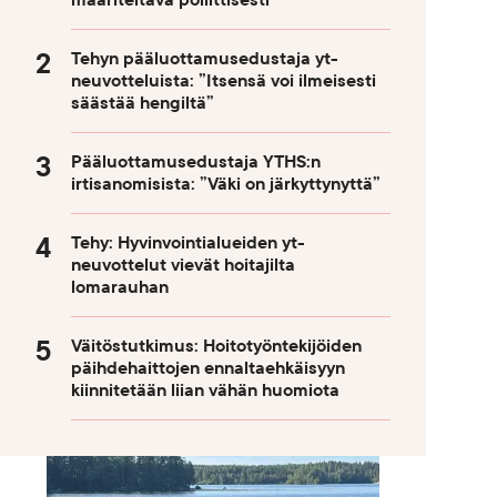
määriteltävä poliittisesti
Tehyn pääluottamusedustaja yt-
neuvotteluista: ”Itsensä voi ilmeisesti
säästää hengiltä”
Pääluottamusedustaja YTHS:n
irtisanomisista: ”Väki on järkyttynyttä”
Tehy: Hyvinvointialueiden yt-
neuvottelut vievät hoitajilta
lomarauhan
Väitöstutkimus: Hoitotyöntekijöiden
päihdehaittojen ennaltaehkäisyyn
kiinnitetään liian vähän huomiota