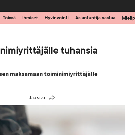
Töissä
Ihmiset
Hyvinvointi
Asiantuntija vastaa
Mielip
nimiyrittäjälle tuhansia
ksen maksamaan toiminimiyrittäjälle
Jaa sivu