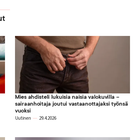
ut
Mies ahdisteli lukuisia naisia valokuvilla –
sairaanhoitaja joutui vastaanottajaksi työnsä
vuoksi
Uutinen
29.4.2026