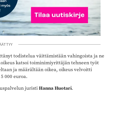
ÄÄTTYY
ittänyt todistelua väittämistään vahingoista ja ne
äoikeus katsoi toiminimiyrittäjän tehneen työt
taan ja määrältään oikea, oikeus velvoitti
 5 000 euroa.
Hanna Huotari
uspalvelun juristi
.