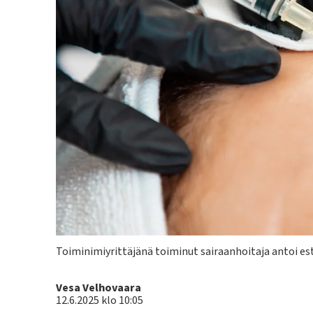
Kuvateksti
Toiminimiyrittäjänä toiminut sairaanhoitaja antoi est
Kirjoittaja
Vesa Velhovaara
12.6.2025 klo 10:05