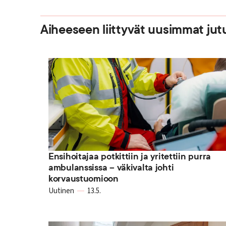
Aiheeseen liittyvät uusimmat jut
Ensihoitajaa potkittiin ja yritettiin purra
ambulanssissa – väkivalta johti
korvaustuomioon
Uutinen
13.5.