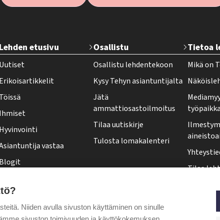
T
Lehden etusivu
Osallistu
Tietoa 
e
Uutiset
Osallistu lehdentekoon
Mikä on T
h
Erikoisartikkelit
Kysy Tehyn asiantuntijalta
Näköisle
y
Töissä
Jätä
Mediamyy
-
ammattiosastoilmoitus
työpaikk
Ihmiset
l
Tilaa uutiskirje
Ilmestymi
Hyvinvointi
e
aineistoa
Tulosta lomakalenteri
Asiantuntija vastaa
h
Yhteystie
Blogit
t
Tilaa leht
Kolumnit
i
Osoittee
ttö?
Pääkirjoitus
f
Tehy-leh
itä. Niiden avulla sivuston käyttäminen on sinulle
o
Puheenjohtajalta
ytämme sivuston toimivuuden ja käyttökokemuksen