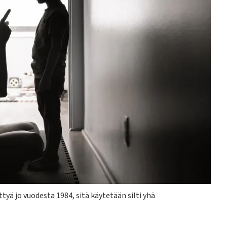
ttyä jo vuodesta 1984, sitä käytetään silti yhä