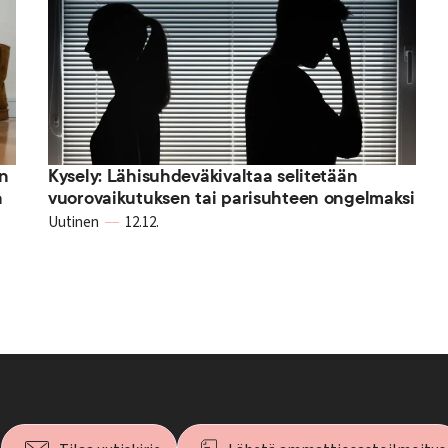
en
Kysely: Lähisuhdeväkivaltaa selitetään
a
vuorovaikutuksen tai parisuhteen ongelmaksi
Uutinen
12.12.