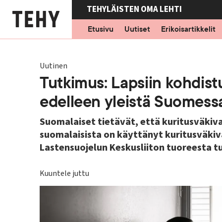
Hyppää
TEHYLÄISTEN OMA LEHTI
pääsisältöön
Etusivu
Uutiset
Erikoisartikkelit
Uutinen
Tutkimus: Lapsiin kohdist
edelleen yleistä Suomess
Suomalaiset tietävät, että kuritusväkivalt
suomalaisista on käyttänyt kuritusväki
Lastensuojelun Keskusliiton tuoreesta t
Kuuntele juttu