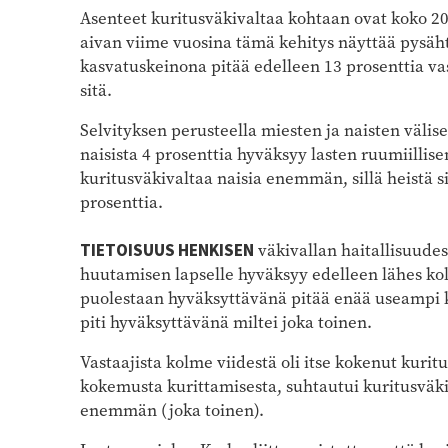
Asenteet kuritusväkivaltaa kohtaan ovat koko 2
aivan viime vuosina tämä kehitys näyttää pysäh
kasvatuskeinona pitää edelleen 13 prosenttia vas
sitä.
Selvityksen perusteella miesten ja naisten välise
naisista 4 prosenttia hyväksyy lasten ruumiillis
kuritusväkivaltaa naisia enemmän, sillä heistä sit
prosenttia.
TIETOISUUS HENKISEN
väkivallan haitallisuudes
huutamisen lapselle hyväksyy edelleen lähes kol
puolestaan hyväksyttävänä pitää enää useampi k
piti hyväksyttävänä miltei joka toinen.
Vastaajista kolme viidestä oli itse kokenut kuri
kokemusta kurittamisesta, suhtautui kuritusväki
enemmän (joka toinen).