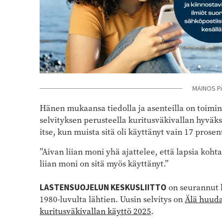
MAINOS P
Hänen mukaansa tiedolla ja asenteilla on toimi
selvityksen perusteella kuritusväkivallan hyväks
itse, kun muista sitä oli käyttänyt vain 17 prosen
”Aivan liian moni yhä ajattelee, että lapsia koht
liian moni on sitä myös käyttänyt.”
LASTENSUOJELUN KESKUSLIITTO
on seurannut k
1980-luvulta lähtien. Uusin selvitys on
Älä huuda
kuritusväkivallan käyttö 2025
.