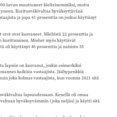
000-luvun muuttuneet kielteisemmiksi, mutta
tyneen. Kuritusväkivaltaa hyväksyttävänä
taajista ja jopa 41 prosenttia on joskus käyttänyt
t erot ovat kasvaneet. Miehistä 22 prosenttia ja
en kurittamisen. Miehet myös käyttävät
ä oli käyttänyt 46 prosenttia ja naisista 35
ta lapsiin on kasvanut, joskin esimerkiksi
mannes kaikista vastaajista. Jäähypenkkiä
uin joka kolmas vastaajista, kun vuonna 2021 sitä
tusväkivaltaa lapsuudessaan. Kenellä oli omaa
valtaan hyväksyvämmin (joka neljäs) ja käytti sitä