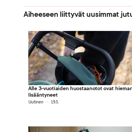
Aiheeseen liittyvät uusimmat jut
Alle 3-vuotiaiden huostaanotot ovat hiema
lisääntyneet
Uutinen
19.5.