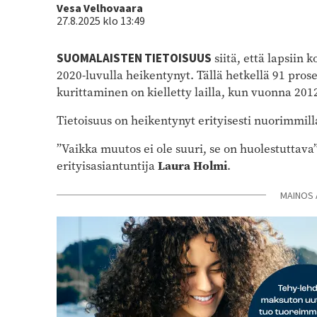
Kirjoittaja
Vesa Velhovaara
27.8.2025 klo 13:49
SUOMALAISTEN TIETOISUUS
siitä, että lapsiin 
2020-luvulla heikentynyt. Tällä hetkellä 91 prose
kurittaminen on kielletty lailla, kun vuonna 2012
Tietoisuus on heikentynyt erityisesti nuorimmill
”Vaikka muutos ei ole suuri, se on huolestuttava
erityisasiantuntija
Laura Holmi
.
MAINOS 