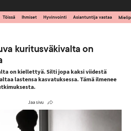
Töissä
Ihmiset
Hyvinvointi
Asiantuntija vastaa
Mielip
uva kuritusväkivalta on
a
a on kiellettyä. Silti jopa kaksi viidestä
valtaa lastensa kasvatuksessa. Tämä ilmenee
utkimuksesta.
Jaa sivu