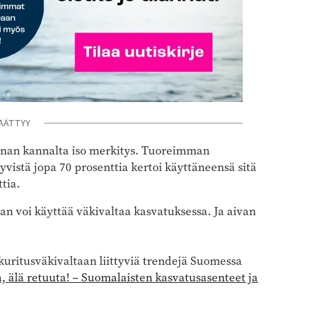
ÄÄTTYY
nnan kannalta iso merkitys. Tuoreimman
yvistä jopa 70 prosenttia kertoi käyttäneensä sitä
ttia.
aan voi käyttää väkivaltaa kasvatuksessa. Ja aivan
uritusväkivaltaan liittyviä trendejä Suomessa
, älä retuuta! – Suomalaisten kasvatusasenteet ja