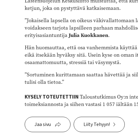
Lastensuojelun Keskusliitto muistuttaa, että ku
ketjun, joka on pystyttävä katkaisemaan.
”Jokaisella lapsella on oikeus väkivallattomaan
voidakseen tarjota lapsilleen parhaan mahdollis
erityisasiantuntija
Julia Kuokkanen
.
Hän huomauttaa, että osa vanhemmista käyttää ku
eikä itsekään hyväksy sitä. Usein kyse on oman it
osaamattomuutta, stressiä tai väsymystä.
”Sortuminen kurittamaan saattaa hävettää ja siih
tulisi olla tietoa.”
KYSELY TOTEUTETTIIN
Taloustutkimus Oy:n inte
toimeksiannosta ja siihen vastasi 1 057 iältään 
Jaa sivu
Liity Tehyyn!