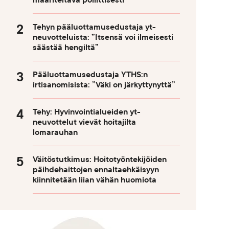
määriteltävä poliittisesti
Tehyn pääluottamusedustaja yt-
neuvotteluista: ”Itsensä voi ilmeisesti
säästää hengiltä”
Pääluottamusedustaja YTHS:n
irtisanomisista: ”Väki on järkyttynyttä”
Tehy: Hyvinvointialueiden yt-
neuvottelut vievät hoitajilta
lomarauhan
Väitöstutkimus: Hoitotyöntekijöiden
päihdehaittojen ennaltaehkäisyyn
kiinnitetään liian vähän huomiota