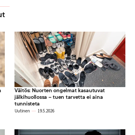
ut
n
Väitös: Nuorten ongelmat kasautuvat
jälkihuollossa – tuen tarvetta ei aina
tunnisteta
Uutinen
19.5.2026