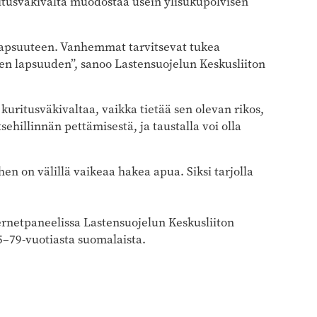
ritusväkivalta muodostaa usein ylisukupolvisen
 lapsuuteen. Vanhemmat tarvitsevat tukea
en lapsuuden”, sanoo Lastensuojelun Keskusliiton
ritusväkivaltaa, vaikka tietää sen olevan rikos,
sehillinnän pettämisestä, ja taustalla voi olla
en on välillä vaikeaa hakea apua. Siksi tarjolla
rnetpaneelissa Lastensuojelun Keskusliiton
15–79-vuotiasta suomalaista.