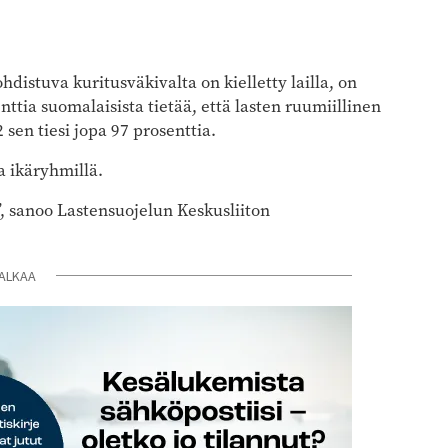
kohdistuva kuritusväkivalta on kielletty lailla, on
nttia suomalaisista tietää, että lasten ruumiillinen
 sen tiesi jopa 97 prosenttia.
a ikäryhmillä.
”, sanoo Lastensuojelun Keskusliiton
ALKAA