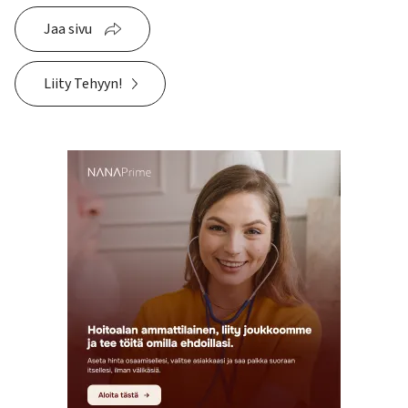
Jaa sivu
Liity Tehyyn!