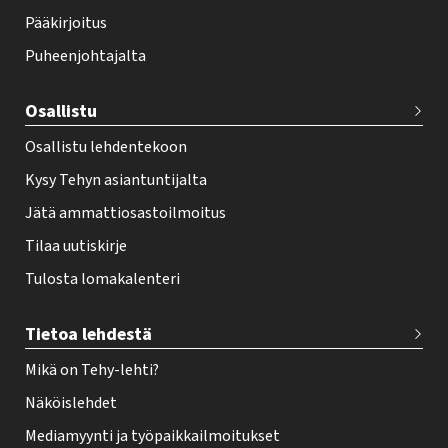
o
Pääkirjoitus
o
Puheenjohtajalta
t
e
Osallistu
r
Osallistu lehdentekoon
Kysy Tehyn asiantuntijalta
Jätä ammattiosastoilmoitus
Tilaa uutiskirje
Tulosta lomakalenteri
Tietoa lehdestä
Mikä on Tehy-lehti?
Näköislehdet
Mediamyynti ja työpaikkailmoitukset