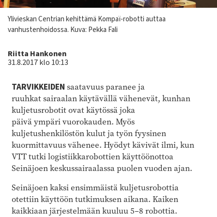
Kuvateksti
Ylivieskan Centrian kehittämä Kompaï-robotti auttaa
vanhustenhoidossa. Kuva: Pekka Fali
Kirjoittaja
Riitta Hankonen
31.8.2017 klo 10:13
TARVIKKEIDEN
saatavuus paranee ja
ruuhkat sairaalan käytävällä vähenevät, kunhan
kuljetusrobotit ovat käytössä joka
päivä ympäri vuorokauden. Myös
kuljetushenkilöstön kulut ja työn fyysinen
kuormittavuus vähenee. Hyödyt kävivät ilmi, kun
VTT tutki logistiikkarobottien käyttöönottoa
Seinäjoen keskussairaalassa puolen vuoden ajan.
Seinäjoen kaksi ensimmäistä kuljetusrobottia
otettiin käyttöön tutkimuksen aikana. Kaiken
kaikkiaan järjestelmään kuuluu 5
–
8 robottia.