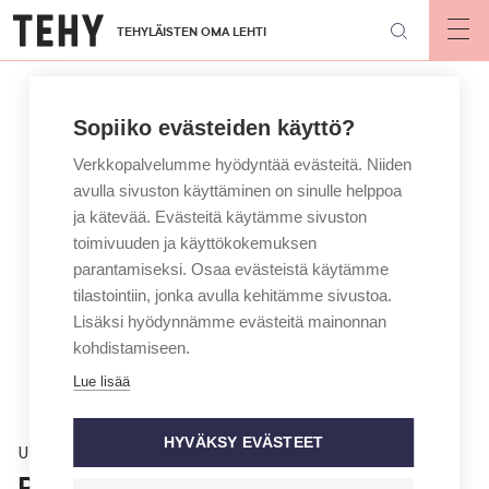
Hyppää
TEHYLÄISTEN OMA LEHTI
pääsisältöön
Op
mai
nav
Sopiiko evästeiden käyttö?
Verkkopalvelumme hyödyntää evästeitä. Niiden
avulla sivuston käyttäminen on sinulle helppoa
ja kätevää. Evästeitä käytämme sivuston
toimivuuden ja käyttökokemuksen
parantamiseksi. Osaa evästeistä käytämme
tilastointiin, jonka avulla kehitämme sivustoa.
Lisäksi hyödynnämme evästeitä mainonnan
kohdistamiseen.
Lue lisää
HYVÄKSY EVÄSTEET
Uutinen
Robotti vähensi käytävien