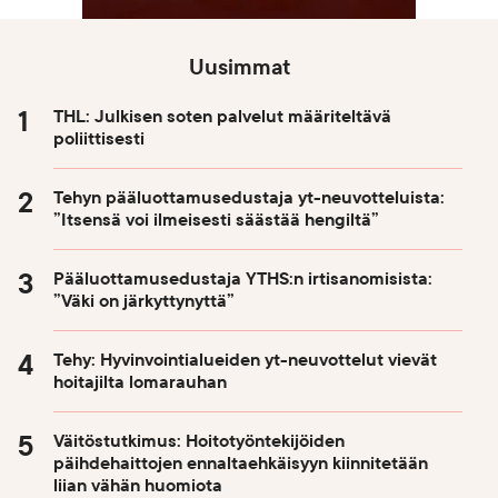
Uusimmat
THL: Julkisen soten palvelut määriteltävä
poliittisesti
Tehyn pääluottamusedustaja yt-neuvotteluista:
”Itsensä voi ilmeisesti säästää hengiltä”
Pääluottamusedustaja YTHS:n irtisanomisista:
”Väki on järkyttynyttä”
Tehy: Hyvinvointialueiden yt-neuvottelut vievät
hoitajilta lomarauhan
Väitöstutkimus: Hoitotyöntekijöiden
päihdehaittojen ennaltaehkäisyyn kiinnitetään
liian vähän huomiota