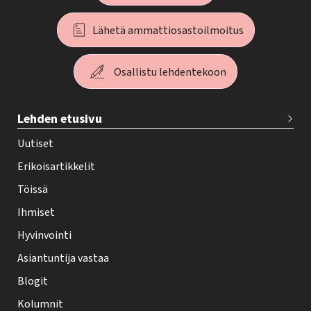
Lähetä ammattiosastoilmoitus
Osallistu lehdentekoon
T
Lehden etusivu
e
h
Uutiset
y
Erikoisartikkelit
-
Töissä
l
Ihmiset
e
Hyvinvointi
h
Asiantuntija vastaa
t
i
Blogit
f
Kolumnit