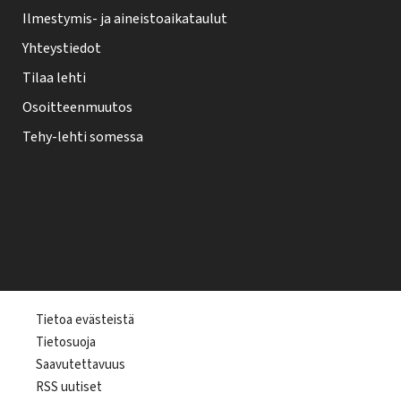
Ilmestymis- ja aineistoaikataulut
Yhteystiedot
Tilaa lehti
Osoitteenmuutos
Tehy-lehti somessa
T
Tietoa evästeistä
Tietosuoja
e
Saavutettavuus
h
RSS uutiset
y