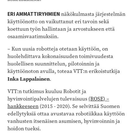
ERI AMMATTIRYHMIEN
näkökulmasta järjestelmän
käyttöönotto on vaikuttanut eri tavoin sekä
koettuun työn hallintaan ja arvostukseen että
osaamisvaatimuksiin.
– Kun uusia robotteja otetaan käyttöön, on
huolehdittava kokonaisuuden toimivuudesta
huolellisen suunnittelun, pilotoinnin ja
käyttöönoton avulla, toteaa VTT:n erikoistutkija
Inka Lappalainen
.
VTT:n tutkimus kuuluu Robotit ja
hyvinvointipalvelujen tulevaisuus
(ROSE) –
hankkeeseen
(2015 - 2020). Se selvittää Suomen
edellytyksiä ottaa avustavaa robotiikkaa käyttöön
vanhusten itsenäisen asumisen, hyvinvoinnin ja
hoidon tueksi.