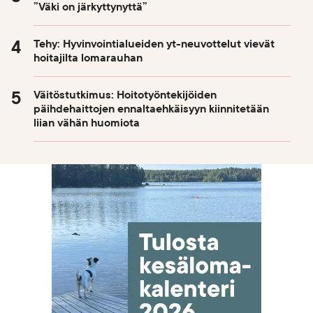
”Väki on järkyttynyttä”
Tehy: Hyvinvointialueiden yt-neuvottelut vievät
hoitajilta lomarauhan
Väitöstutkimus: Hoitotyöntekijöiden
päihdehaittojen ennaltaehkäisyyn kiinnitetään
liian vähän huomiota