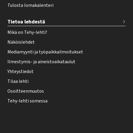
Tulosta lomakalenteri
Tietoa lehdestä
Mikä on Tehy-lehti?
Näköislehdet
Mediamyynti ja työpaikkailmoitukset
Ilmestymis- ja aineistoaikataulut
Yhteystiedot
Tilaa lehti
Osoitteenmuutos
Tehy-lehti somessa