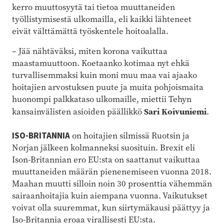
kerro muuttosyytä tai tietoa muuttaneiden
työllistymisestä ulkomailla, eli kaikki lähteneet
eivät välttämättä työskentele hoitoalalla.
– Jää nähtäväksi, miten korona vaikuttaa
maastamuuttoon. Koetaanko kotimaa nyt ehkä
turvallisemmaksi kuin moni muu maa vai ajaako
hoitajien arvostuksen puute ja muita pohjoismaita
huonompi palkkataso ulkomaille, miettii Tehyn
Sari Koivuniemi
kansainvälisten asioiden päällikkö
.
ISO-BRITANNIA
on hoitajien silmissä Ruotsin ja
Norjan jälkeen kolmanneksi suosituin. Brexit eli
Ison-Britannian ero EU:sta on saattanut vaikuttaa
muuttaneiden määrän pienenemiseen vuonna 2018.
Maahan muutti silloin noin 30 prosenttia vähemmän
sairaanhoitajia kuin aiempana vuonna. Vaikutukset
voivat olla suuremmat, kun siirtymäkausi päättyy ja
Iso-Britannia eroaa virallisesti EU:sta.