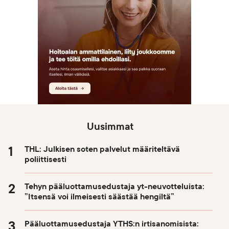
Uusimmat
THL: Julkisen soten palvelut määriteltävä
poliittisesti
Tehyn pääluottamusedustaja yt-neuvotteluista:
”Itsensä voi ilmeisesti säästää hengiltä”
Pääluottamusedustaja YTHS:n irtisanomisista: