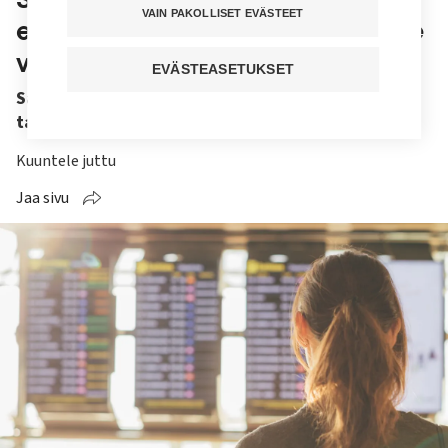
VAIN PAKOLLISET EVÄSTEET
enemmän kuin tulee, Ruotsi viime
vuodet suosituin
EVÄSTEASETUKSET
Sairaanhoitajien maastamuutto on lisääntynyt
tasaisesti kymmenen viime vuoden aikana.
Kuuntele juttu
Jaa sivu