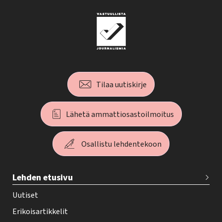
Tilaa uutiskirje
Lähetä ammattiosastoilmoitus
Osallistu lehdentekoon
T
Lehden etusivu
e
h
Uutiset
y
Erikoisartikkelit