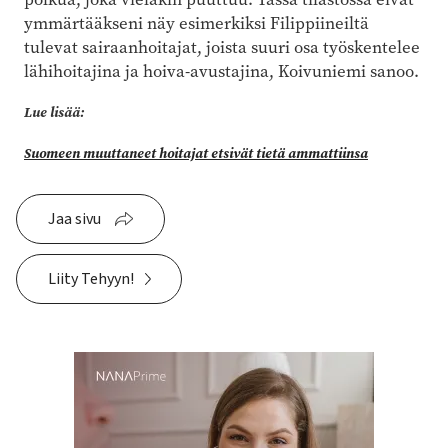
ymmärtääkseni näy esimerkiksi Filippiineiltä
tulevat sairaanhoitajat, joista suuri osa työskentelee
lähihoitajina ja hoiva-avustajina, Koivuniemi sanoo.
Lue lisää:
Suomeen muuttaneet hoitajat etsivät tietä ammattiinsa
Jaa sivu
Liity Tehyyn!