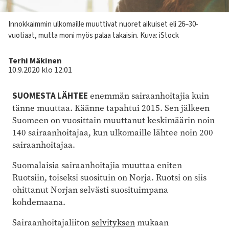
Kuvateksti
Innokkaimmin ulkomaille muuttivat nuoret aikuiset eli 26–30-
vuotiaat, mutta moni myös palaa takaisin. Kuva: iStock
Kirjoittaja
Terhi Mäkinen
10.9.2020 klo 12:01
SUOMESTA LÄHTEE
enemmän sairaanhoitajia kuin
tänne muuttaa. Käänne tapahtui 2015. Sen jälkeen
Suomeen on vuosittain muuttanut keskimäärin noin
140 sairaanhoitajaa, kun ulkomaille lähtee noin 200
sairaanhoitajaa.
Suomalaisia sairaanhoitajia muuttaa eniten
Ruotsiin, toiseksi suosituin on Norja. Ruotsi on siis
ohittanut Norjan selvästi suosituimpana
kohdemaana.
Sairaanhoitajaliiton
selvityksen
mukaan