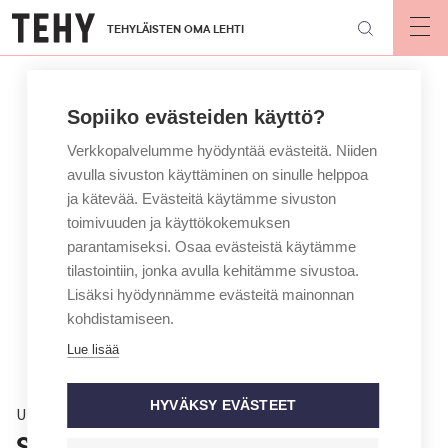
Hyppää
TEHYLÄISTEN OMA LEHTI
pääsisältöön
Op
mai
nav
Sopiiko evästeiden käyttö?
Verkkopalvelumme hyödyntää evästeitä. Niiden
avulla sivuston käyttäminen on sinulle helppoa
ja kätevää. Evästeitä käytämme sivuston
toimivuuden ja käyttökokemuksen
parantamiseksi. Osaa evästeistä käytämme
tilastointiin, jonka avulla kehitämme sivustoa.
Lisäksi hyödynnämme evästeitä mainonnan
kohdistamiseen.
Lue lisää
HYVÄKSY EVÄSTEET
Uutinen
Sairaanhoitajia lähtee Suomesta