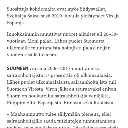
Suosittuja kohdemaita ovat myös Yhdysvallat,
Sveitsi ja Saksa sekä 2010
–
luvulla yleistyneet Viro ja
Espanja.
Innokkaimmin muuttivat nuoret aikuiset eli 26
–
30-
vuotiaat. Moni palaa. Lähes puolet Suomesta
ulkomaille muuttaneista hoitajista palasi neljän
vuoden sisällä takaisin.
SUOMEEN
vuosina 2006
–
2017 muuttaneista
sairaanhoitajista 37 prosenttia oli ulkomaalaisia.
Lähes puolet ulkomaalaisista sairaanhoitajista tuli
Suomeen Virosta. Viron jälkeen seuraavaksi eniten
Suomi on houkutellut sairaanhoitajia Venäjältä,
Filippiineiltä, Espanjasta, Kiinasta sekä Ruotsista.
–
Maahanmuutto tulee säilymään pienenä, ellei
sairaanhoitajille saada tutkintojen tunnustamisen
polkua, joka vieläkin puuttuu. Tässä tilastossa eivät