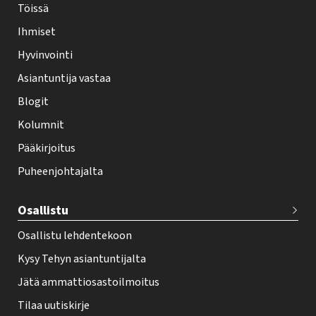
-
Töissä
l
Ihmiset
e
Hyvinvointi
h
Asiantuntija vastaa
t
i
Blogit
f
Kolumnit
o
Pääkirjoitus
o
Puheenjohtajalta
t
e
Osallistu
r
Osallistu lehdentekoon
Kysy Tehyn asiantuntijalta
Jätä ammattiosastoilmoitus
Tilaa uutiskirje