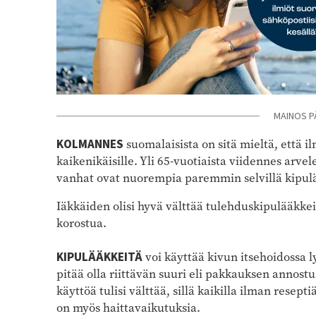
MAINOS P
KOLMANNES
suomalaisista on sitä mieltä, että i
kaikenikäisille. Yli 65-vuotiaista viidennes arve
vanhat ovat nuorempia paremmin selvillä kipulää
Iäkkäiden olisi hyvä välttää tulehduskipulääkkeid
korostua.
KIPULÄÄKKEITÄ
voi käyttää kivun itsehoidossa 
pitää olla riittävän suuri eli pakkauksen annost
käyttöä tulisi välttää, sillä kaikilla ilman resept
on myös haittavaikutuksia.