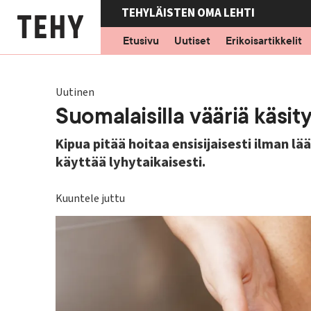
Hyppää
TEHYLÄISTEN OMA LEHTI
pääsisältöön
Etusivu
Uutiset
Erikoisartikkelit
Uutinen
Suomalaisilla vääriä käsit
Kipua pitää hoitaa ensisijaisesti ilman l
käyttää lyhytaikaisesti.
Kuuntele juttu