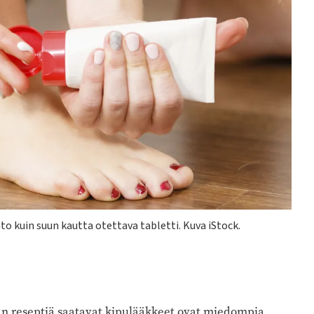
to kuin suun kautta otettava tabletti. Kuva iStock.
man reseptiä saatavat kipulääkkeet ovat miedompia