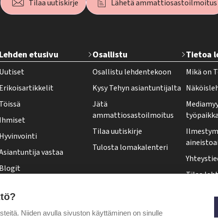
Tilaa uutiskirje
Lähetä ammattiosastoilmoitus
T
Lehden etusivu
Osallistu
Tietoa 
e
Uutiset
Osallistu lehdentekoon
Mikä on T
h
Erikoisartikkelit
Kysy Tehyn asiantuntijalta
Näköisle
y
Töissä
Jätä
Mediamyy
-
ammattiosastoilmoitus
työpaikk
Ihmiset
l
Tilaa uutiskirje
Ilmestymi
Hyvinvointi
e
aineistoa
Tulosta lomakalenteri
Asiantuntija vastaa
h
Yhteystie
Blogit
t
Tilaa leht
Kolumnit
i
Osoittee
ttö?
Pääkirjoitus
f
Tehy-leh
itä. Niiden avulla sivuston käyttäminen on sinulle
Puheenjohtajalta