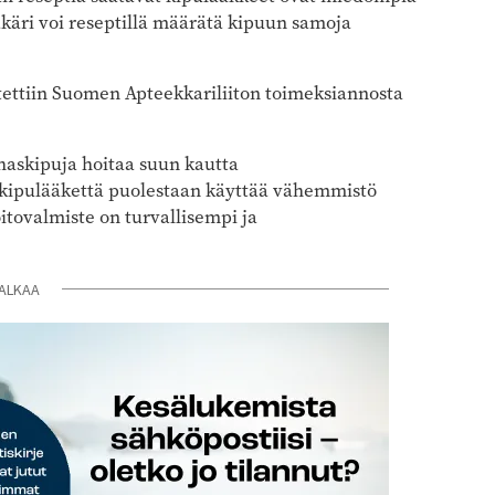
äkäri voi reseptillä määrätä kipuun samoja
itettiin Suomen Apteekkariliiton toimeksiannosta
lihaskipuja hoitaa suun kautta
a kipulääkettä puolestaan käyttää vähemmistö
oitovalmiste on turvallisempi ja
ALKAA