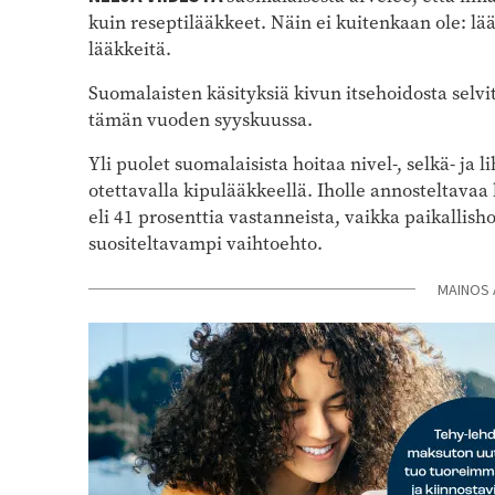
kuin reseptilääkkeet. Näin ei kuitenkaan ole: lä
lääkkeitä.
Suomalaisten käsityksiä kivun itsehoidosta selv
tämän vuoden syyskuussa.
Yli puolet suomalaisista hoitaa nivel-, selkä- ja 
otettavalla kipulääkkeellä. Iholle annosteltava
eli 41 prosenttia vastanneista, vaikka paikallish
suositeltavampi vaihtoehto.
MAINOS 