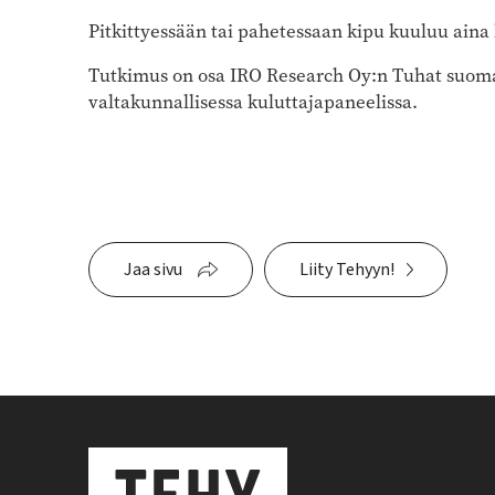
Pitkittyessään tai pahetessaan kipu kuuluu aina 
Tutkimus on osa IRO Research Oy:n Tuhat suomala
valtakunnallisessa kuluttajapaneelissa.
Jaa sivu
Liity Tehyyn!