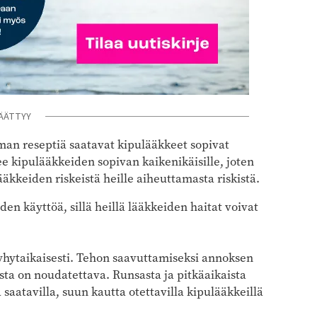
ÄÄTTYY
lman reseptiä saatavat kipulääkkeet sopivat
lee kipulääkkeiden sopivan kaikenikäisille, joten
kkeiden riskeistä heille aiheuttamasta riskistä.
en käyttöä, sillä heillä lääkkeiden haitat voivat
lyhytaikaisesti. Tehon saavuttamiseksi annoksen
usta on noudatettava. Runsasta ja pitkäaikaista
iä saatavilla, suun kautta otettavilla kipulääkkeillä