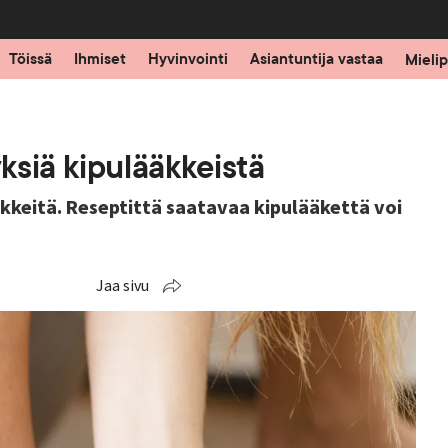
Töissä
Ihmiset
Hyvinvointi
Asiantuntija vastaa
Mielip
yksiä kipulääkkeistä
ääkkeitä. Reseptittä saatavaa kipulääkettä voi
Jaa sivu