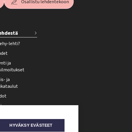
Osallistu lehdentekoon
lehdestä
ehy-lehti?
hdet
nti ja
ailmoitukset
s- ja
ikataulut
dot
i
nmuutos
ti somessa
HYVÄKSY EVÄSTEET