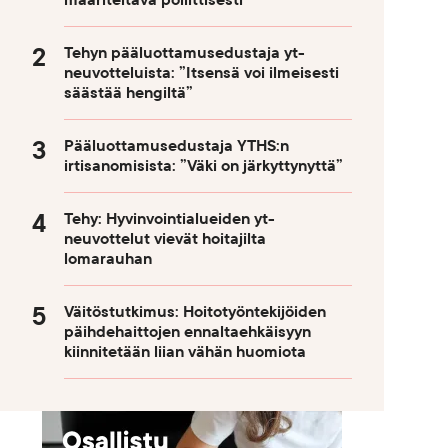
määriteltävä poliittisesti
Tehyn pääluottamusedustaja yt-
neuvotteluista: ”Itsensä voi ilmeisesti
säästää hengiltä”
Pääluottamusedustaja YTHS:n
irtisanomisista: ”Väki on järkyttynyttä”
Tehy: Hyvinvointialueiden yt-
neuvottelut vievät hoitajilta
lomarauhan
Väitöstutkimus: Hoitotyöntekijöiden
päihdehaittojen ennaltaehkäisyyn
kiinnitetään liian vähän huomiota