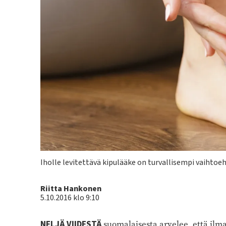
Kuvateksti
Iholle levitettävä kipulääke on turvallisempi vaihtoeh
Kirjoittaja
Riitta Hankonen
5.10.2016 klo 9:10
NELJÄ VIIDESTÄ
suomalaisesta arvelee, että il