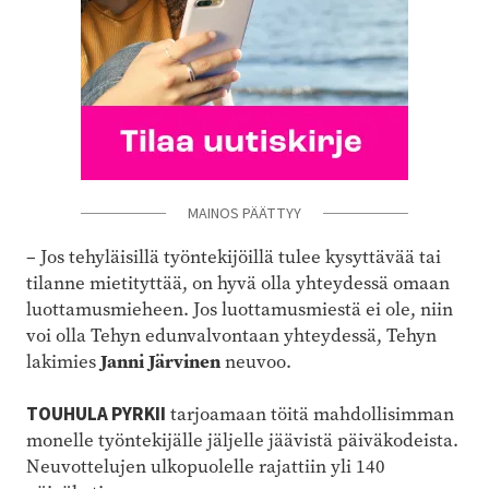
MAINOS PÄÄTTYY
– Jos tehyläisillä työntekijöillä tulee kysyttävää tai
tilanne mietityttää, on hyvä olla yhteydessä omaan
luottamusmieheen. Jos luottamusmiestä ei ole, niin
voi olla Tehyn edunvalvontaan yhteydessä, Tehyn
lakimies
Janni Järvinen
neuvoo.
TOUHULA PYRKII
tarjoamaan töitä mahdollisimman
monelle työntekijälle jäljelle jäävistä päiväkodeista.
Neuvottelujen ulkopuolelle rajattiin yli 140