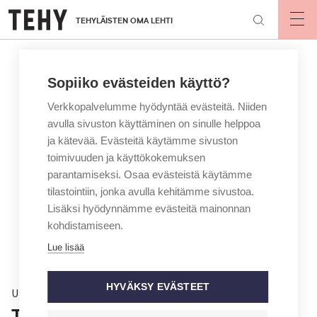
Hyppää
TEHYLÄISTEN OMA LEHTI
pääsisältöön
Op
mai
nav
Sopiiko evästeiden käyttö?
Verkkopalvelumme hyödyntää evästeitä. Niiden
avulla sivuston käyttäminen on sinulle helppoa
ja kätevää. Evästeitä käytämme sivuston
toimivuuden ja käyttökokemuksen
parantamiseksi. Osaa evästeistä käytämme
tilastointiin, jonka avulla kehitämme sivustoa.
Lisäksi hyödynnämme evästeitä mainonnan
kohdistamiseen.
Lue lisää
HYVÄKSY EVÄSTEET
Uutinen
Touhula sulkee 43 päiväkotia ­–