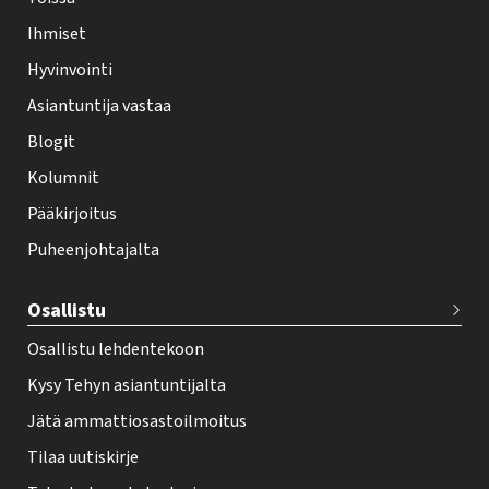
l
Ihmiset
e
Hyvinvointi
h
Asiantuntija vastaa
t
i
Blogit
f
Kolumnit
o
Pääkirjoitus
o
Puheenjohtajalta
t
e
Osallistu
r
Osallistu lehdentekoon
Kysy Tehyn asiantuntijalta
Jätä ammattiosastoilmoitus
Tilaa uutiskirje