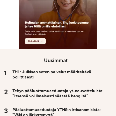
Uusimmat
THL: Julkisen soten palvelut määriteltävä
poliittisesti
Tehyn pääluottamusedustaja yt-neuvotteluista:
”Itsensä voi ilmeisesti säästää hengiltä”
Pääluottamusedustaja YTHS:n irtisanomisista:
”Väki on järkyttynyttä”