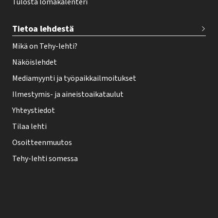
Tulosta lomakalenteri
Tietoa lehdestä
Mikä on Tehy-lehti?
Näköislehdet
Mediamyynti ja työpaikkailmoitukset
Ilmestymis- ja aineistoaikataulut
Yhteystiedot
Tilaa lehti
Osoitteenmuutos
Tehy-lehti somessa