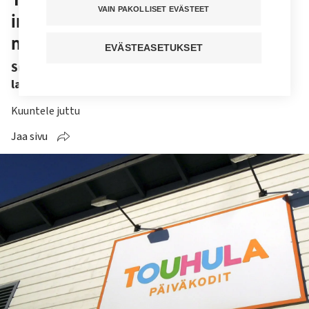
VAIN PAKOLLISET EVÄSTEET
irtisanottavien tarkka luku selviää
myöhemmin
EVÄSTEASETUKSET
Suurin osa lopetettavista päiväkodeista
lakkautetaan heinäkuun jälkeen.
Kuuntele juttu
Jaa sivu