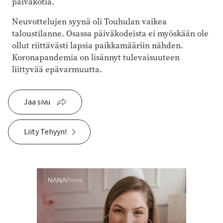
päiväkotia.
Neuvottelujen syynä oli Touhulan vaikea
taloustilanne. Osassa päiväkodeista ei myöskään ole
ollut riittävästi lapsia paikkamääriin nähden.
Koronapandemia on lisännyt tulevaisuuteen
liittyvää epävarmuutta.
Jaa sivu
Liity Tehyyn!