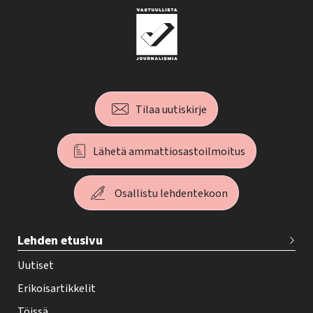
Tilaa uutiskirje
Lähetä ammattiosastoilmoitus
Osallistu lehdentekoon
T
Lehden etusivu
e
h
Uutiset
y
Erikoisartikkelit
-
Töissä