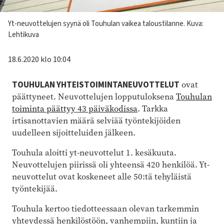
Kuvateksti
Yt-neuvottelujen syynä oli Touhulan vaikea taloustilanne. Kuva:
Lehtikuva
18.6.2020 klo 10:04
TOUHULAN YHTEISTOIMINTANEUVOTTELUT
ovat
päättyneet. Neuvottelujen lopputuloksena
Touhulan
toiminta päättyy 43 päiväkodissa
. Tarkka
irtisanottavien määrä selviää työntekijöiden
uudelleen sijoitteluiden jälkeen.
Touhula aloitti yt-neuvottelut 1. kesäkuuta.
Neuvottelujen piirissä oli yhteensä 420 henkilöä. Yt-
neuvottelut ovat koskeneet alle 50:tä tehyläistä
työntekijää.
Touhula kertoo tiedotteessaan olevan tarkemmin
yhteydessä henkilöstöön, vanhempiin, kuntiin ja