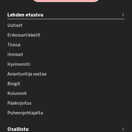
T
Lehden etusivu
e
h
Uutiset
y
Erikoisartikkelit
-
Töissä
l
Ihmiset
e
Hyvinvointi
h
Asiantuntija vastaa
t
i
Blogit
f
Kolumnit
o
Pääkirjoitus
o
Puheenjohtajalta
t
e
Osallistu