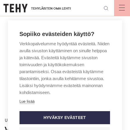
Hyppää
TEHYLÄISTEN OMA LEHTI
pääsisältöön
Op
mai
nav
Sopiiko evästeiden käyttö?
Verkkopalvelumme hyödyntää evästeitä. Niiden
avulla sivuston käyttäminen on sinulle helppoa
ja kätevää. Evästeitä käytämme sivuston
toimivuuden ja käyttökokemuksen
parantamiseksi. Osaa evästeistä käytämme
tilastointiin, jonka avulla kehitämme sivustoa.
Lisäksi hyödynnämme evästeitä mainonnan
kohdistamiseen.
Lue lisää
HYVÄKSY EVÄSTEET
Uutinen
Viisi ehdokasta Tehyn