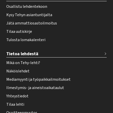
r
Osallistu lehdentekoon
Kysy Tehyn asiantuntijalta
Jätä ammattiosastoilmoitus
Tilaa uutiskirje
Tulosta lomakalenteri
Tietoa lehdestä
Mikä on Tehy-lehti?
Näköislehdet
Mediamyynti ja työpaikkailmoitukset
Ilmestymis- ja aineistoaikataulut
Yhteystiedot
Tilaa lehti
Osoitteenmuutos