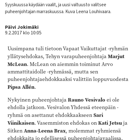
Kuvateksti
Syyskuussa käydään vaalit, ja uusi valtuusto valitsee
puheenjohtajan marraskuussa. Kuva Leena Louhivaara.
Kirjoittaja
Päivi Jokimäki
9.2.2017 klo 10:05
Uusimpana tuli tietoon Vapaat Vaikuttajat -ryhmän
Marjut
yllätysehdokas, Tehyn varapuheenjohtaja
McLean
. McLean on aiemmin toiminut Arvo
ammattitaidolle -ryhmässä, mutta sen
puheenjohtajaehdokkaaksi valittiin loppuvuodesta
Pipsa Allén
.
Rauno Vesivalo
Nykyinen puheenjohtaja
ei ole
ehdolla jatkoon. Vesivalon Yhdessä eteenpäin -
Sari
ryhmä on asettanut ehdokkaakseen
Viinikaisen
Kati Jetsu
. Vasemmiston ehdokas on
ja
Anna-Leena Brax
Sitken
, molemmat ryhmiensä
ehdokkaita jo edellisessä puheenjohtajavaalissa.