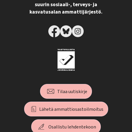
suurin sosiaali-, terveys- ja
kasvatusalan ammattijärjestö.
Tilaa uutiskirje
Lähetä ammattiosastoilmoitus
Osallistu lehdentekoon