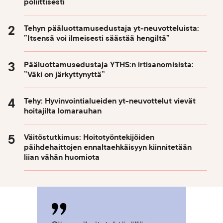
poliittisesti
Tehyn pääluottamusedustaja yt-neuvotteluista:
”Itsensä voi ilmeisesti säästää hengiltä”
Pääluottamusedustaja YTHS:n irtisanomisista:
”Väki on järkyttynyttä”
Tehy: Hyvinvointialueiden yt-neuvottelut vievät
hoitajilta lomarauhan
Väitöstutkimus: Hoitotyöntekijöiden
päihdehaittojen ennaltaehkäisyyn kiinnitetään
liian vähän huomiota