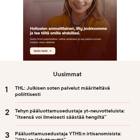
Uusimmat
THL: Julkisen soten palvelut määriteltävä
poliittisesti
Tehyn pääluottamusedustaja yt-neuvotteluista:
”Itsensä voi ilmeisesti säästää hengiltä”
Pääluottamusedustaja YTHS:n irtisanomisista:
”Väki on järkyttynyttä”