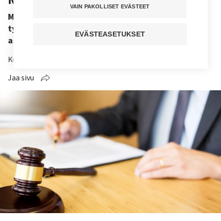
VAIN PAKOLLISET EVÄSTEET
Minut pahoinpideltiin työpaikalla. Onko
työnantaja velvollinen järjestämään ­minulle
EVÄSTEASETUKSET
asianajajan oikeudenkäyntiin?
Kuuntele juttu
Jaa sivu