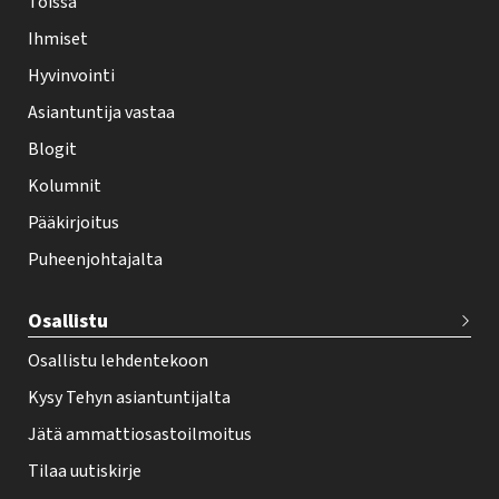
Töissä
l
Ihmiset
e
Hyvinvointi
h
Asiantuntija vastaa
t
i
Blogit
f
Kolumnit
o
Pääkirjoitus
o
Puheenjohtajalta
t
e
Osallistu
r
Osallistu lehdentekoon
Kysy Tehyn asiantuntijalta
Jätä ammattiosastoilmoitus
Tilaa uutiskirje