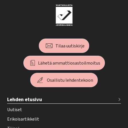
Tilaa uutiskirje
Lähetä ammattiosastoilmoitus
Osallistu lehdentekoon
T
Lehden etusivu
e
h
Uutiset
y
Erikoisartikkelit
-