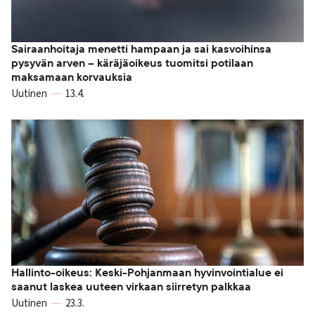
Sairaanhoitaja menetti hampaan ja sai kasvoihinsa
pysyvän arven – käräjäoikeus tuomitsi potilaan
maksamaan korvauksia
Uutinen
13.4.
Hallinto-oikeus: Keski-Pohjanmaan hyvinvointialue ei
saanut laskea uuteen virkaan siirretyn palkkaa
Uutinen
23.3.