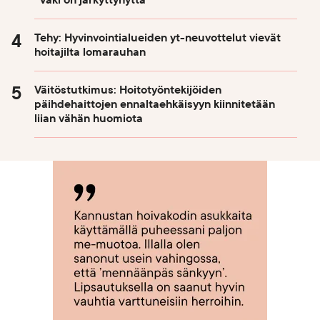
Tehy: Hyvinvointialueiden yt-neuvottelut vievät
hoitajilta lomarauhan
Väitöstutkimus: Hoitotyöntekijöiden
päihdehaittojen ennaltaehkäisyyn kiinnitetään
liian vähän huomiota