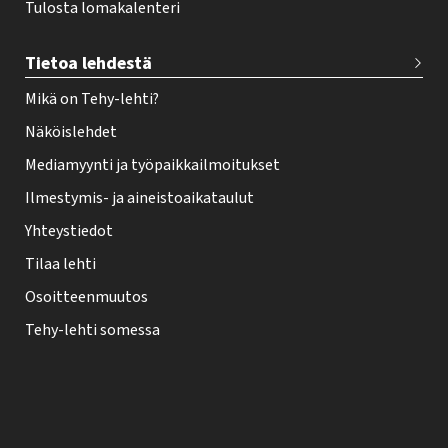
Tulosta lomakalenteri
Tietoa lehdestä
Mikä on Tehy-lehti?
Näköislehdet
Mediamyynti ja työpaikkailmoitukset
Ilmestymis- ja aineistoaikataulut
Yhteystiedot
Tilaa lehti
Osoitteenmuutos
Tehy-lehti somessa