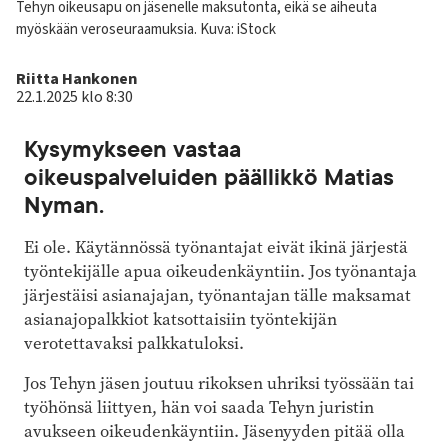
Kuvateksti
Tehyn oikeusapu on jäsenelle maksutonta, eikä se aiheuta
myöskään veroseuraamuksia.
Kuva: iStock
Kirjoittaja
Riitta Hankonen
22.1.2025 klo 8:30
Kysymykseen vastaa
oikeuspalveluiden päällikkö Matias
Nyman.
Ei ole. Käytännössä työnantajat eivät ikinä järjestä
työntekijälle apua oikeudenkäyntiin. Jos työnantaja
järjestäisi asianajajan, työnantajan tälle maksamat
asianajopalkkiot katsottaisiin työntekijän
verotettavaksi palkkatuloksi.
Jos Tehyn jäsen joutuu rikoksen uhriksi työssään tai
työhönsä liittyen, hän voi saada Tehyn juristin
avukseen oikeudenkäyntiin. Jäsenyyden pitää olla