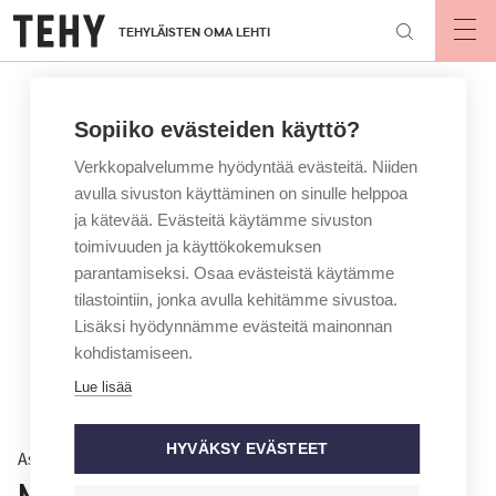
Hyppää
TEHYLÄISTEN OMA LEHTI
pääsisältöön
Op
mai
nav
Sopiiko evästeiden käyttö?
Verkkopalvelumme hyödyntää evästeitä. Niiden
avulla sivuston käyttäminen on sinulle helppoa
ja kätevää. Evästeitä käytämme sivuston
toimivuuden ja käyttökokemuksen
parantamiseksi. Osaa evästeistä käytämme
tilastointiin, jonka avulla kehitämme sivustoa.
Lisäksi hyödynnämme evästeitä mainonnan
kohdistamiseen.
Lue lisää
HYVÄKSY EVÄSTEET
Asiantuntija vastaa
Mistä saan asianajajan?