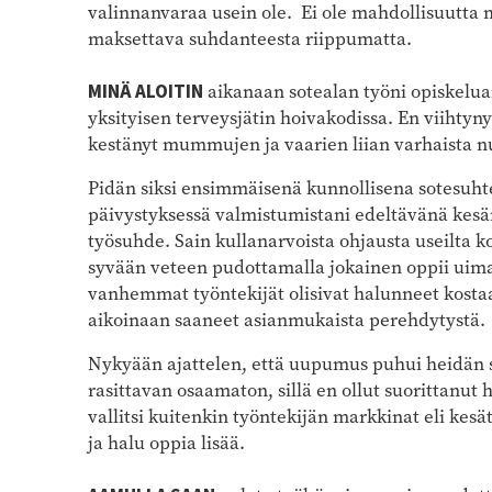
valinnanvaraa usein ole. Ei ole mahdollisuutta mi
maksettava suhdanteesta riippumatta.
MINÄ ALOITIN
aikanaan sotealan työni opiskelua
yksityisen terveysjätin hoivakodissa. En viihty
kestänyt mummujen ja vaarien liian varhaista 
Pidän siksi ensimmäisenä kunnollisena sotesuhte
päivystyksessä valmistumistani edeltävänä kesän
työsuhde. Sain kullanarvoista ohjausta useilta k
syvään veteen pudottamalla jokainen oppii uimaa
vanhemmat työntekijät olisivat halunneet kostaa
aikoinaan saaneet asianmukaista perehdytystä.
Nykyään ajattelen, että uupumus puhui heidän s
rasittavan osaamaton, sillä en ollut suorittanut 
vallitsi kuitenkin työntekijän markkinat eli kesät
ja halu oppia lisää.