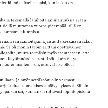
ettiä, mikä itselle sopisi, kun laskut on
ikana tekemällä lähihoitajan sijaisuuksia erään
nyt siellä muutamaa vuoroa pidempää, sillä en
nukkumaan laittamista.
enani sairaanhoitajan sijaisuutta keskussairaalan
ä. Se oli monin tavoin erittäin opettavainen
ollegoilta, mutta törmäsin myös asenteeseen, että
n. Käytännössä se tuntui siltä kuin tietyt
 nuoremmalleen sen, etteivät itse olleet
uillaan. Ja myönnettäköön: olin varmasti
harjoittelua suomalaisessa päivystyksessä. Silloin
yöpaikan sai, kunhan oli riittävästi opintopisteitä