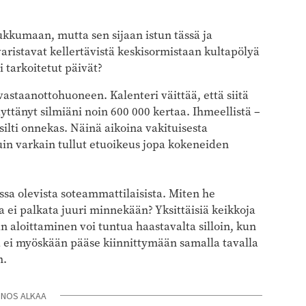
ukkumaan, mutta sen sijaan istun tässä ja
aristavat kellertävistä keskisormistaan kultapölyä
i tarkoitetut päivät?
vastaanottohuoneen. Kalenteri väittää, että siitä
päyttänyt silmiäni noin 600 000 kertaa. Ihmeellistä –
silti onnekas. Näinä aikoina vakituisesta
uin varkain tullut etuoikeus jopa kokeneiden
ssa olevista soteammattilaisista. Miten he
ia ei palkata juuri minnekään? Yksittäisiä keikkoja
lun aloittaminen voi tuntua haastavalta silloin, kun
sa ei myöskään pääse kiinnittymään samalla tavalla
n.
INOS ALKAA