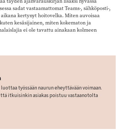
aa täyden ajanvarauskirjan lisäksi hyvässä
ssa sadat vastaamattomat Teams-, sähköposti-,
on aikana kertynyt hoitovelka. Miten auvoisaa
u, kuten kesäsijainen, miten kokematon ja
laislajia ei ole tavattu ainakaan kolmeen
n
ka luottaa työssään naurun eheyttävään voimaan.
ttä itkuisinkin asiakas poistuu vastaanotolta