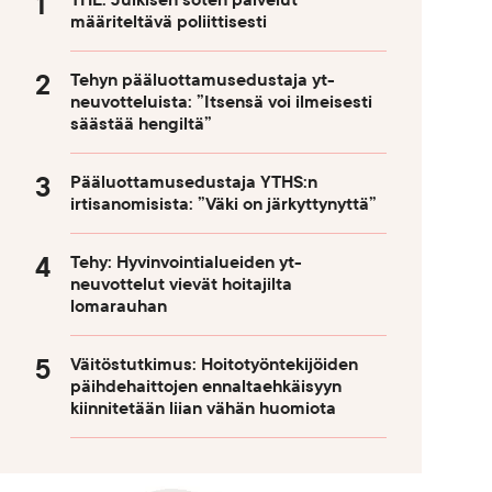
THL: Julkisen soten palvelut
määriteltävä poliittisesti
Tehyn pääluottamusedustaja yt-
neuvotteluista: ”Itsensä voi ilmeisesti
säästää hengiltä”
Pääluottamusedustaja YTHS:n
irtisanomisista: ”Väki on järkyttynyttä”
Tehy: Hyvinvointialueiden yt-
neuvottelut vievät hoitajilta
lomarauhan
Väitöstutkimus: Hoitotyöntekijöiden
päihdehaittojen ennaltaehkäisyyn
kiinnitetään liian vähän huomiota