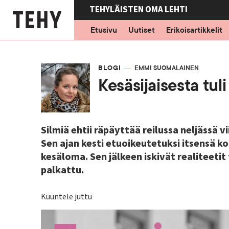
Hyppää
TEHYLÄISTEN OMA LEHTI
pääsisältöön
Etusivu
Uutiset
Erikoisartikkelit
ARTIKKELIKATEGORIA
BLOGI
KIRJOITTAJA
EMMI SUOMALAINEN
Kesäsijaisesta tuli
Silmiä ehtii räpäyttää reilussa neljässä v
Sen ajan kesti etuoikeutetuksi itsensä 
kesäloma. Sen jälkeen iskivät realiteetit 
palkattu.
Kuuntele juttu