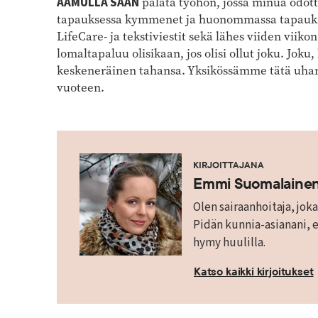
AAMULLA SAAN
palata työhön, jossa minua odott
tapauksessa kymmenet ja huonommassa tapaukse
LifeCare- ja tekstiviestit sekä lähes viiden viik
lomaltapaluu olisikaan, jos olisi ollut joku. Jok
keskeneräinen tahansa. Yksikössämme tätä uhana
vuoteen.
KIRJOITTAJANA
Emmi Suomalaine
Olen sairaanhoitaja, jo
Pidän kunnia-asianani, e
hymy huulilla.
Katso kaikki kirjoitukset