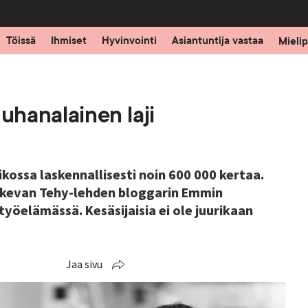
Töissä
Ihmiset
Hyvinvointi
Asiantuntija vastaa
Mielip
 uhanalainen laji
iikossa laskennallisesti noin 600 000 kertaa.
kokevan Tehy-lehden bloggarin Emmin
työelämässä. Kesäsijaisia ei ole juurikaan
Jaa sivu