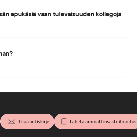
kesän apukäsiä vaan tulevaisuuden kollegoja
uman?
Tilaa uutiskirje
Lähetä ammattiosastoilmoitus