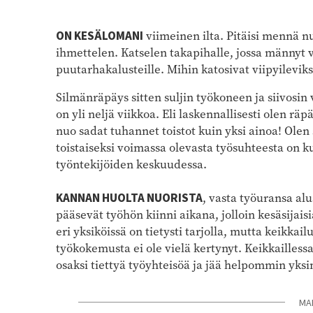
ON KESÄLOMANI
viimeinen ilta. Pitäisi mennä n
ihmettelen. Katselen takapihalle, jossa männyt v
puutarhakalusteille. Mihin katosivat viipyileviks
Silmänräpäys sitten suljin työkoneen ja siivosin 
on yli neljä viikkoa. Eli laskennallisesti olen rä
nuo sadat tuhannet toistot kuin yksi ainoa! Olen 
toistaiseksi voimassa olevasta työsuhteesta on k
työntekijöiden keskuudessa.
KANNAN HUOLTA NUORISTA
, vasta työuransa alu
pääsevät työhön kiinni aikana, jolloin kesäsijais
eri yksiköissä on tietysti tarjolla, mutta keikkai
työkokemusta ei ole vielä kertynyt. Keikkailles
osaksi tiettyä työyhteisöä ja jää helpommin yksi
MA