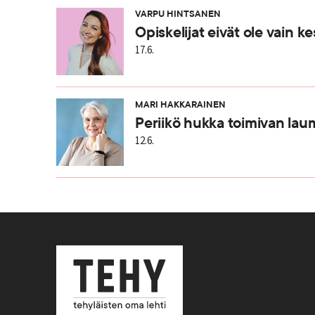
VARPU HINTSANEN
Opiskelijat eivät ole vain 
17.6.
MARI HAKKARAINEN
Periikö hukka toimivan la
12.6.