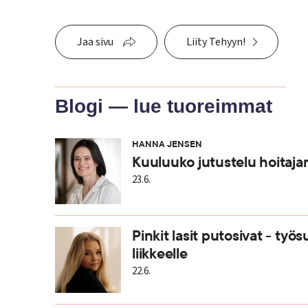
Jaa sivu
Liity Tehyyn!
Blogi — lue tuoreimmat
HANNA JENSEN
Kuuluuko jutustelu hoitaj
23.6.
Pinkit lasit putosivat - työ
liikkeelle
22.6.