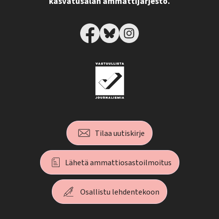
kasvatusalan ammattijärjestö.
Tilaa uutiskirje
Lähetä ammattiosastoilmoitus
Osallistu lehdentekoon
T