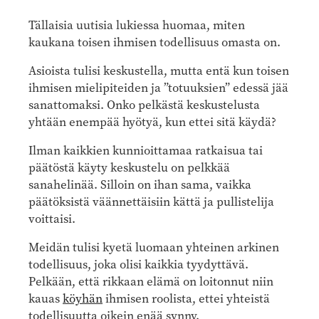
Tällaisia uutisia lukiessa huomaa, miten
kaukana toisen ihmisen todellisuus omasta on.
Asioista tulisi keskustella, mutta entä kun toisen
ihmisen mielipiteiden ja ”totuuksien” edessä jää
sanattomaksi. Onko pelkästä keskustelusta
yhtään enempää hyötyä, kun ettei sitä käydä?
Ilman kaikkien kunnioittamaa ratkaisua tai
päätöstä käyty keskustelu on pelkkää
sanahelinää. Silloin on ihan sama, vaikka
päätöksistä väännettäisiin kättä ja pullistelija
voittaisi.
Meidän tulisi kyetä luomaan yhteinen arkinen
todellisuus, joka olisi kaikkia tyydyttävä.
Pelkään, että rikkaan elämä on loitonnut niin
kauas
köyhän
ihmisen roolista, ettei yhteistä
todellisuutta oikein enää synny.