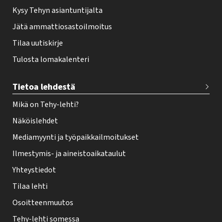
Kysy Tehyn asiantuntijalta
Jätä ammattiosastoilmoitus
Tilaa uutiskirje
Tulosta lomakalenteri
Tietoa lehdestä
Mikä on Tehy-lehti?
Näköislehdet
Mediamyynti ja työpaikkailmoitukset
Ilmestymis- ja aineistoaikataulut
Yhteystiedot
Tilaa lehti
Osoitteenmuutos
Tehy-lehti somessa