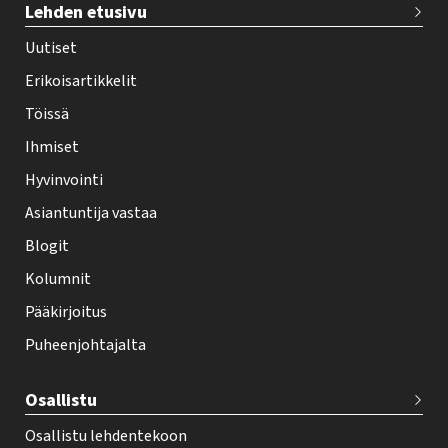
Lehden etusivu
e
h
Uutiset
y
Erikoisartikkelit
-
Töissä
l
Ihmiset
e
Hyvinvointi
h
Asiantuntija vastaa
t
i
Blogit
f
Kolumnit
o
Pääkirjoitus
o
Puheenjohtajalta
t
e
Osallistu
r
Osallistu lehdentekoon