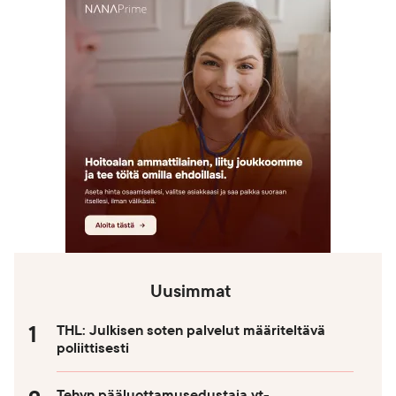
Uusimmat
THL: Julkisen soten palvelut määriteltävä
poliittisesti
Tehyn pääluottamusedustaja yt-