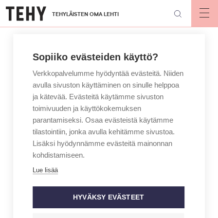
Hyppää
TEHYLÄISTEN OMA LEHTI
pääsisältöön
Op
mai
nav
Sopiiko evästeiden käyttö?
Verkkopalvelumme hyödyntää evästeitä. Niiden
avulla sivuston käyttäminen on sinulle helppoa
ja kätevää. Evästeitä käytämme sivuston
toimivuuden ja käyttökokemuksen
parantamiseksi. Osaa evästeistä käytämme
tilastointiin, jonka avulla kehitämme sivustoa.
Lisäksi hyödynnämme evästeitä mainonnan
kohdistamiseen.
Lue lisää
HYVÄKSY EVÄSTEET
KIRJOITTAJA
MAINIO – JAN HOLMBERG
Eri todellisuudessa