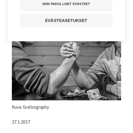
VAIN PAKOLLISET EVÄSTEET
Kuuntele juttu
EVÄSTEASETUKSET
Jaa sivu
Kuvateksti
Kuva: Gratisography
27.1.2017