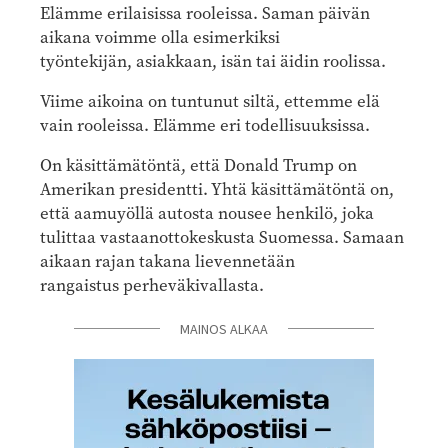
Elämme erilaisissa rooleissa. Saman päivän
aikana voimme olla esimerkiksi
työntekijän, asiakkaan, isän tai äidin roolissa.
Viime aikoina on tuntunut siltä, ettemme elä
vain rooleissa. Elämme eri todellisuuksissa.
On käsittämätöntä, että Donald Trump on
Amerikan presidentti. Yhtä käsittämätöntä on,
että aamuyöllä autosta nousee henkilö, joka
tulittaa vastaanottokeskusta Suomessa. Samaan
aikaan rajan takana lievennetään
rangaistus perheväkivallasta.
MAINOS ALKAA