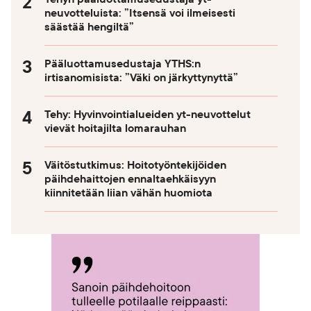
neuvotteluista: ”Itsensä voi ilmeisesti
säästää hengiltä”
Pääluottamusedustaja YTHS:n
irtisanomisista: ”Väki on järkyttynyttä”
Tehy: Hyvinvointialueiden yt-neuvottelut
vievät hoitajilta lomarauhan
Väitöstutkimus: Hoitotyöntekijöiden
päihdehaittojen ennaltaehkäisyyn
kiinnitetään liian vähän huomiota