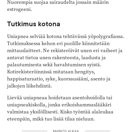
Nuorempia suojaa sairaudelta jossain määrin
estrogeeni.
Tutkimus kotona
Uniapnea selviää kotona tehtävässä yöpolygrafiassa.
Tutkimuksessa kehon eri puolille kiinnitetään
mittauslaitteet. Ne rekisteröivät unen eri vaiheet ja
antavat tietoa unen rakenteesta, laadusta ja
palautumisesta sekä havahtumisen syistä.
Kotirekisteröinnissä mitataan hengitys,
happisaturaatio, syke, kuor­sausääni, asento ja
jalkojen liikehdintä.
Lievää uniapneaa hoidetaan asentohoidolla tai
uniapneakiskolla, jonka erikoishammaslääkäri
valmistaa yksilöllisesti. Kisko työntää alaleukaa
eteenpäin, mikä tuo lisää tilaa nieluun.
MAINOS ALKAA