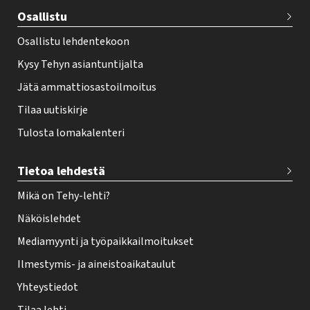
e
Osallistu
r
Osallistu lehdentekoon
Kysy Tehyn asiantuntijalta
Jätä ammattiosastoilmoitus
Tilaa uutiskirje
Tulosta lomakalenteri
Tietoa lehdestä
Mikä on Tehy-lehti?
Näköislehdet
Mediamyynti ja työpaikkailmoitukset
Ilmestymis- ja aineistoaikataulut
Yhteystiedot