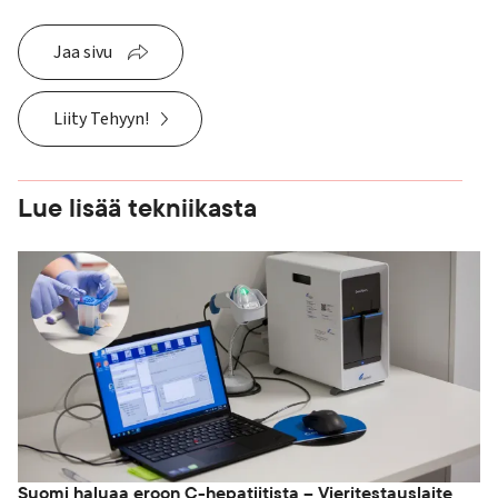
Jaa sivu
Liity Tehyyn!
Lue lisää tekniikasta
Suomi haluaa eroon C-hepatiitista – Vieritestauslaite