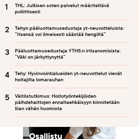
THL: Julkisen soten palvelut määriteltävä
poliittisesti
Tehyn pääluottamusedustaja yt-neuvotteluista:
”Itsensä voi ilmeisesti säästää hengiltä”
Pääluottamusedustaja YTHS:n irtisanomisista:
”Väki on järkyttynyttä”
Tehy: Hyvinvointialueiden yt-neuvottelut vievät
hoitajilta lomarauhan
Väitöstutkimus: Hoitotyöntekijöiden
päihdehaittojen ennaltaehkäisyyn kiinnitetään
liian vähän huomiota