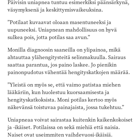
Päivisin uniapnea tuntuu esimerkiksi päänsärkynä,
väsymyksenä ja keskittymisvaikeuksina.
”Potilaat kuvaavat oloaan masentuneeksi ja
uupuneeksi. Uniapnean mahdollisuus on hyvä
sulkea pois, jotta potilas saa avun.”
Monilla diagnoosin saaneilla on ylipainoa, mikä
ahtauttaa ylähengitysteitä selinmakuulla. Sairaus
saattaa parantua, jos paino laskee. Jo pienikin
painonpudotus vähentää hengityskatkojen määrää.
”Yleistä on myös se, että vaimo patistaa miehen
lääkäriin, kun huolestuu kuorsaamisesta ja
hengityskatkoksista. Moni potilas kertoo myös
näkevänsä toistuvaa painajaista, jossa tukehtuu.”
Uniapneaa voivat sairastaa kuitenkin kaikenkokoiset
ja -ikäiset. Potilaissa on sekä miehiä että naisia.
Naiset ovat useimmiten vaihdevuosi-ikäisiä.