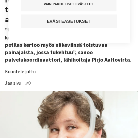
VAIN PAKOLLISET EVÄSTEET
tukehdut? Tästä laitteesta voi olla
apua
EVÄSTEASETUKSET
”Vaimo patistaa miehen lääkäriin, kun huolestuu
kuorsaamisesta ja hengityskatkoksista. Moni
potilas kertoo myös näkevänsä toistuvaa
painajaista, jossa tukehtuu”, sanoo
palvelukoordinaattori, lähihoitaja Pirjo Aaltovirta.
Kuuntele juttu
Jaa sivu