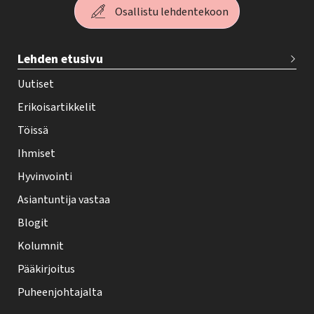
Osallistu lehdentekoon
T
Lehden etusivu
e
h
Uutiset
y
Erikoisartikkelit
-
Töissä
l
Ihmiset
e
Hyvinvointi
h
Asiantuntija vastaa
t
i
Blogit
f
Kolumnit
o
Pääkirjoitus
o
Puheenjohtajalta
t