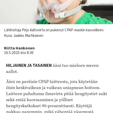
Kuvateksti
Lähihoitaja Pirjo Aaltovirta on pukenut CPAP-maskin kasvoilleen.
Kuva: Jaakko Martikainen
Kirjoittaja
Riitta Hankonen
16.5.2025 klo 8:30
HILJAINEN JA TASAINEN
ääni tuo mieleen meren
aallot.
Ääni on peräisin CPAP-laitteesta, jota käytetään
öisin keskivaikean ja vaikean uniapnean hoitoon.
Laitteen puhaltama ilmavirta pitää hengitystiet auki
sekä estää kuorsaamisen ja yölliset
hengityskatkokset 90-prosenttisesti. Käyttäjä
nukkuu paremmin, mikä vähentää väsymystä