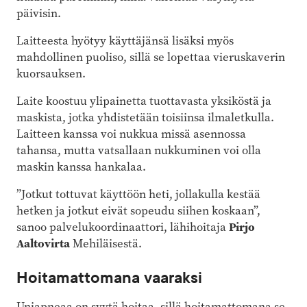
päivisin.
Laitteesta hyötyy käyttäjänsä lisäksi myös
mahdollinen puoliso, sillä se lopettaa vieruskaverin
kuorsauksen.
Laite koostuu ylipainetta tuottavasta yksiköstä ja
maskista, jotka yhdistetään toisiinsa ilmaletkulla.
Laitteen kanssa voi nukkua missä asennossa
tahansa, mutta vatsallaan nukkuminen voi olla
maskin kanssa hankalaa.
”Jotkut tottuvat käyttöön heti, jollakulla kestää
hetken ja jotkut eivät sopeudu siihen koskaan”,
sanoo palvelukoordinaattori, lähihoitaja
Pirjo
Aaltovirta
Mehiläisestä.
Hoitamattomana vaaraksi
Uniapneaa on syytä hoitaa, sillä hoitamattomana se