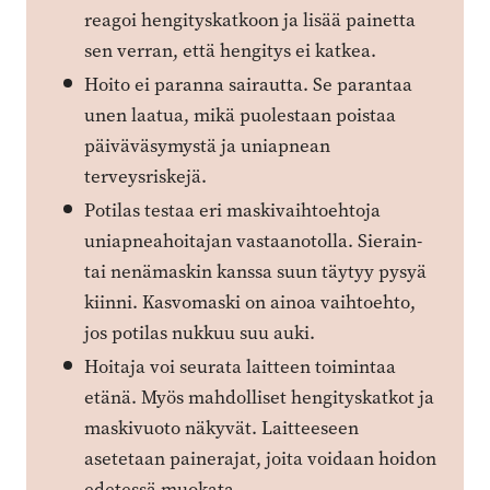
reagoi hengityskatkoon ja lisää painetta
sen verran, että hengitys ei katkea.
Hoito ei paranna sairautta. Se parantaa
unen laatua, mikä puolestaan poistaa
päiväväsymystä ja uniapnean
terveysriskejä.
Potilas testaa eri maskivaihto­ehtoja
uniapneahoitajan vastaanotolla. Sierain-
tai nenämaskin kanssa suun täytyy pysyä
kiinni. Kasvomaski on ainoa vaihtoehto,
jos potilas nukkuu suu auki.
Hoitaja voi seurata laitteen toimintaa
etänä. Myös mahdolliset hengityskatkot ja
maski­vuoto näkyvät. Laitteeseen
asetetaan painerajat, joita voidaan hoidon
edetessä muokata.