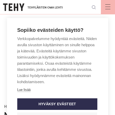
Hyppää
TEHYLÄISTEN OMA LEHTI
pääsisältöön
Op
mai
nav
Sopiiko evästeiden käyttö?
Verkkopalvelumme hyödyntää evästeitä. Niiden
avulla sivuston käyttäminen on sinulle helppoa
ja kätevää. Evästeitä käytämme sivuston
toimivuuden ja käyttökokemuksen
parantamiseksi. Osaa evästeistä käytämme
tilastointiin, jonka avulla kehitämme sivustoa.
Lisäksi hyödynnämme evästeitä mainonnan
kohdistamiseen.
Lue lisää
HYVÄKSY EVÄSTEET
Hyvinvointi
Näetkö painajaisia, joissa