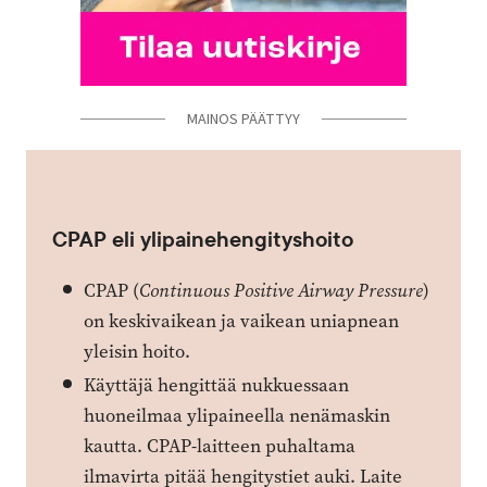
MAINOS PÄÄTTYY
CPAP eli ylipainehengityshoito
CPAP (
Continuous Positive Airway Pressure
)
on keskivaikean ja vaikean uniapnean
yleisin hoito.
Käyttäjä hengittää nukkuessaan
huoneilmaa ylipaineella nenämaskin
kautta. CPAP-laitteen puhaltama
ilmavirta pitää hengitystiet auki. Laite