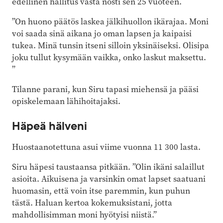
edellinen hallitus vasta nosti sen 25 vuoteen.
”On huono päätös laskea jälkihuollon ikärajaa. Moni
voi saada sinä aikana jo oman lapsen ja kaipaisi
tukea. Minä tunsin itseni silloin yksinäiseksi. Olisipa
joku tullut kysymään vaikka, onko laskut maksettu.
”
Tilanne parani, kun Siru tapasi miehensä ja pääsi
opiskelemaan lähihoitajaksi.
Häpeä hälveni
Huostaanotettuna asui viime vuonna 11 300 lasta.
Siru häpesi taustaansa pitkään. ”Olin ikäni salaillut
asioita. Aikuisena ja varsinkin omat lapset saatuani
huomasin, että voin itse paremmin, kun puhun
tästä. Haluan kertoa kokemuksistani, jotta
mahdollisimman moni hyötyisi niistä.”