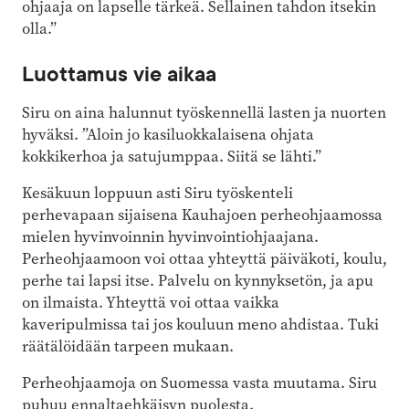
ohjaaja on lapselle tärkeä. Sellainen tahdon itsekin
olla.”
Luottamus vie aikaa
Siru on aina halunnut työskennellä lasten ja nuorten
hyväksi. ”Aloin jo kasiluokkalaisena ohjata
kokkikerhoa ja satujumppaa. Siitä se lähti.”
Kesäkuun loppuun asti Siru työskenteli
perhevapaan sijaisena Kauhajoen perheohjaamossa
mielen hyvinvoinnin hyvinvointiohjaajana.
Perheohjaamoon voi ottaa yhteyttä päiväkoti, koulu,
perhe tai lapsi itse. Palvelu on kynnyksetön, ja apu
on ilmaista. Yhteyttä voi ottaa vaikka
kaveripulmissa tai jos kouluun meno ahdistaa. Tuki
räätälöidään tarpeen mukaan.
Perheohjaamoja on Suomessa vasta muutama. Siru
puhuu ennaltaehkäisyn puolesta.