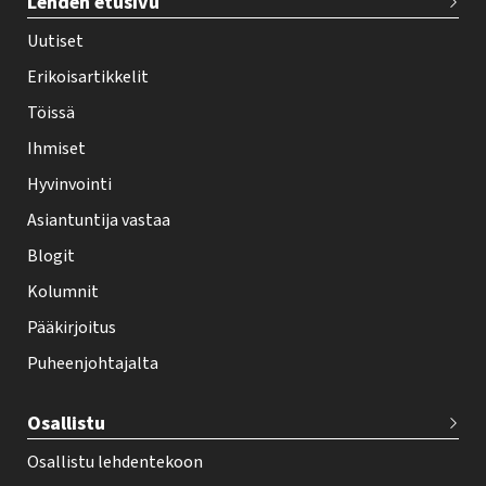
Lehden etusivu
e
h
Uutiset
y
Erikoisartikkelit
-
Töissä
l
Ihmiset
e
Hyvinvointi
h
Asiantuntija vastaa
t
i
Blogit
f
Kolumnit
o
Pääkirjoitus
o
Puheenjohtajalta
t
e
Osallistu
r
Osallistu lehdentekoon