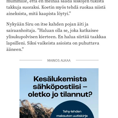
mummille, että en meinaa saada siskojen tukista
takkuja suoraksi. Koetin myös tehdä ruokaa niistä
aineksista, mitä kaapista löytyi.”
Nykyään Siru on itse kahden pojan äiti ja
sairaanhoitaja. ”Haluan olla se, joka katkaisee
ylisukupolvisen kierteen. En halua siirtää taakkaa
lapsilleni. Siksi vaikeista asioista on puhuttava
ääneen.”
MAINOS ALKAA