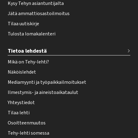
Kysy Tehyn asiantuntijalta
Jätä ammattiosastoilmoitus
Tilaa uutiskirje
Tulosta lomakalenteri
Tietoa lehdestä
Mikä on Tehy-lehti?
Näköislehdet
Mediamyynti ja työpaikkailmoitukset
Ilmestymis- ja aineistoaikataulut
Yhteystiedot
Tilaa lehti
Osoitteenmuutos
Tehy-lehti somessa