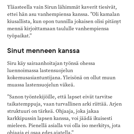
Yläasteella vain Sirun lähimmät kaverit tiesivät,
ettei hän asu vanhempiensa kanssa. ”Oli kamalan
kiusallista, kun opon tunnilla jokaisen olisi pitänyt
mennä kirjoittamaan taululle vanhempiensa
työpaikat.”
Sinut menneen kanssa
Siru käy sairaanhoitajan työnsä ohessa
luennoimassa lastensuojelun
kokemusasiantuntijana. Yleisönä on ollut muun
muassa lastensuojelun väkeä.
”Sanon työntekijöille, että lapset eivät tarvitse
taikatemppuja, vaan turvallinen arki riittää. Arjen
struktuuri on tärkeä. Ohjaaja, joka jakaa
karkkipussin lapsen kanssa, voi jäädä ikuisesti
mieleen. Pienellä asialla voi olla iso merkitys, jota
ohjaaja ei osaa edes ajatella.”