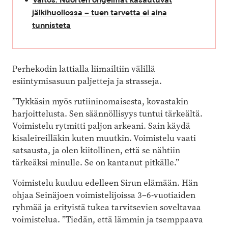
jälkihuollossa – tuen tarvetta ei aina
tunnisteta
Perhekodin lattialla liimailtiin välillä
esiintymisasuun paljetteja ja strasseja.
”Tykkäsin myös rutiininomaisesta, kovastakin
harjoittelusta. Sen säännöllisyys tuntui tärkeältä.
Voimistelu rytmitti paljon arkeani. Sain käydä
kisaleireilläkin kuten muutkin. Voimistelu vaati
satsausta, ja olen kiitollinen, että se nähtiin
tärkeäksi minulle. Se on kantanut pitkälle.”
Voimistelu kuuluu edelleen Sirun elämään. Hän
ohjaa Seinäjoen voimistelijoissa 3–6-vuotiaiden
ryhmää ja erityistä tukea tarvitsevien soveltavaa
voimistelua. ”Tiedän, että lämmin ja tsemppaava