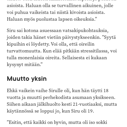
asioista. Haluan olla se turvallinen aikuinen, jolle
voi puhua vaikeista tai niistä kivoista asioista.
Haluan myös puolustaa lapsen oikeuksia.”
Siru sai kotona asuessaan vatsakipukohtauksia,
joiden takia hänet vietiin päivystykseenkin. ”Syytä
kipuihin ei löydetty. Voi olla, että oireilin
turvattomuutta. Kun elää pitkään stressitilassa, voi
tulla monenlaisia oireita. Sellaisesta ei kukaan
kysynyt mitään.”
Muutto yksin
Ehkä vaikein vaihe Sirulle oli, kun hän täytti 18
vuotta ja muutti perhekodista asumaan yksikseen.
Siihen aikaan jälkihuolto kesti 21-vuotiaaksi, mutta
käytännössä se loppui jo, kun Siru oli 19.
”Esitin, että kaikki on hyvin, mutta oli iso sokki