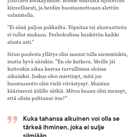
yllättäen kotikäynnille. Kolme sisarusta sijoitettiin
kiireellisesti, ja heidän huostaanottoaan alettiin
valmistella.
”Ei siinä paljon pakkailtu. Yöpaitaa tai alusvaatteita
ei tullut mukaan. Perhekodissa hankittiin kaikki
alusta asti.”
Sirun puolesta yllätys olisi saanut tulla aiemminkin,
mutta hyvä näinkin. ”En ole katkera. Meille jäi
kuitenkin aikaa kasvaa turvallisissa oloissa
aikuisiksi. Joskus olen miettinyt, mitä jos
huostaanotto olisi vielä viivästynyt. Muistan
käärineeni äidille sätkiä. Miten kauan olisi mennyt,
että olisin polttanut itse?”
Kuka tahansa aikuinen voi olla se
tärkeä ihminen, joka ei sulje
silmiään.