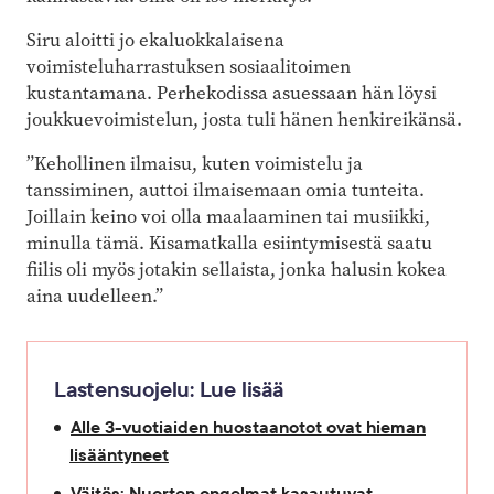
Siru aloitti jo ekaluokkalaisena
voimisteluharrastuksen sosiaalitoimen
kustantamana. Perhekodissa asuessaan hän löysi
joukkuevoimistelun, josta tuli hänen henkireikänsä.
”Kehollinen ilmaisu, kuten voimistelu ja
tanssiminen, auttoi ilmaisemaan omia tunteita.
Joillain keino voi olla maalaaminen tai musiikki,
minulla tämä. Kisamatkalla esiintymisestä saatu
fiilis oli myös jotakin sellaista, jonka halusin kokea
aina uudelleen.”
Lastensuojelu: Lue lisää
Alle 3-vuotiaiden huostaanotot ovat hieman
lisääntyneet
Väitös: Nuorten ongelmat kasautuvat