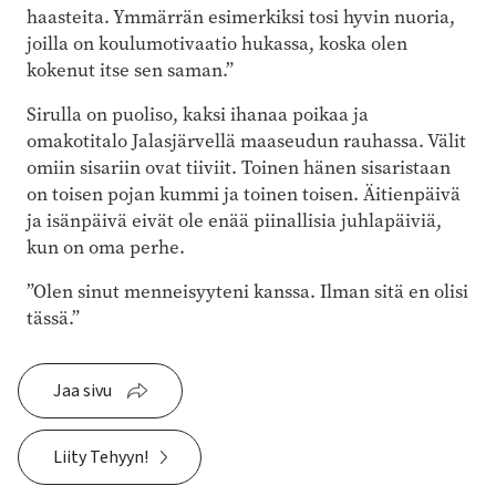
haasteita. Ymmärrän esimerkiksi tosi hyvin nuoria,
joilla on koulumotivaatio hukassa, koska olen
kokenut itse sen saman.”
Sirulla on puoliso, kaksi ihanaa poikaa ja
omakotitalo Jalasjärvellä maaseudun rauhassa. Välit
omiin sisariin ovat tiiviit. Toinen hänen sisaristaan
on toisen pojan kummi ja toinen toisen. Äitienpäivä
ja isänpäivä eivät ole enää piinallisia juhlapäiviä,
kun on oma perhe.
”Olen sinut menneisyyteni kanssa. Ilman sitä en olisi
tässä.”
Jaa sivu
Liity Tehyyn!