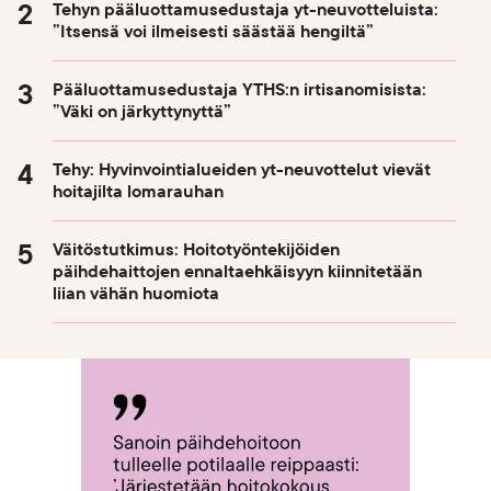
Tehyn pääluottamusedustaja yt-neuvotteluista:
”Itsensä voi ilmeisesti säästää hengiltä”
Pääluottamusedustaja YTHS:n irtisanomisista:
”Väki on järkyttynyttä”
Tehy: Hyvinvointialueiden yt-neuvottelut vievät
hoitajilta lomarauhan
Väitöstutkimus: Hoitotyöntekijöiden
päihdehaittojen ennaltaehkäisyyn kiinnitetään
liian vähän huomiota