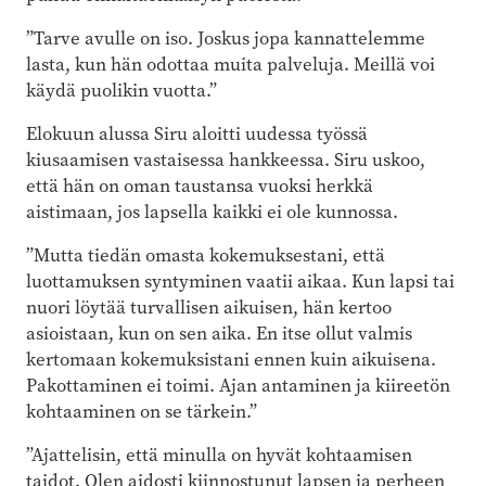
”Tarve avulle on iso. Joskus jopa kannattelemme
lasta, kun hän odottaa muita palveluja. Meillä voi
käydä puolikin vuotta.”
Elokuun alussa Siru aloitti uudessa työssä
kiusaamisen vastaisessa hankkeessa. Siru uskoo,
että hän on oman taustansa vuoksi herkkä
aistimaan, jos lapsella kaikki ei ole kunnossa.
”Mutta tiedän omasta kokemuksestani, että
luottamuksen syntyminen vaatii aikaa. Kun lapsi tai
nuori löytää turvallisen aikuisen, hän kertoo
asioistaan, kun on sen aika. En itse ollut valmis
kertomaan kokemuksistani ennen kuin aikuisena.
Pakottaminen ei toimi. Ajan antaminen ja kiireetön
kohtaaminen on se tärkein.”
”Ajattelisin, että minulla on hyvät kohtaamisen
taidot. Olen aidosti kiinnostunut lapsen ja perheen