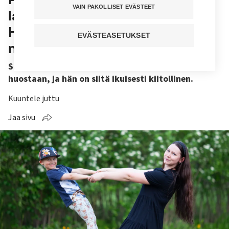
VAIN PAKOLLISET EVÄSTEET
lapsena huostaan otettu Siru
Hyvönen – nyt hän tekee töitä
EVÄSTEASETUKSET
nuorten parissa
Sairaanhoitaja Siru Hyvönen otettiin lapsena
huostaan, ja hän on siitä ikuisesti kiitollinen.
Kuuntele juttu
Jaa sivu