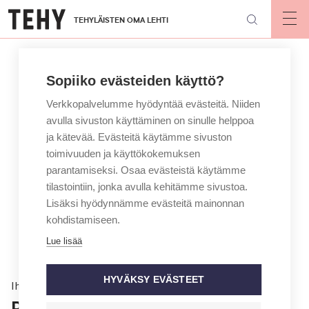
Hyppää
TEHYLÄISTEN OMA LEHTI
pääsisältöön
Op
mai
nav
Sopiiko evästeiden käyttö?
Verkkopalvelumme hyödyntää evästeitä. Niiden
avulla sivuston käyttäminen on sinulle helppoa
ja kätevää. Evästeitä käytämme sivuston
toimivuuden ja käyttökokemuksen
parantamiseksi. Osaa evästeistä käytämme
tilastointiin, jonka avulla kehitämme sivustoa.
Lisäksi hyödynnämme evästeitä mainonnan
kohdistamiseen.
Lue lisää
HYVÄKSY EVÄSTEET
Ihmiset
Perhekoti oli pelastus, sanoo