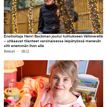
Ensihoitaja Henri Backman joutui tulitukseen Välimerellä
– uhkaavat tilanteet varsinaisessa leipätyössä menevät
silti enemmän ihon alle
Ihmiset
18.12.