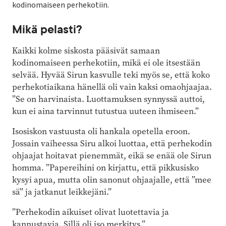
kodinomaiseen perhekotiin.
Mikä pelasti?
Kaikki kolme siskosta pääsivät samaan
kodinomaiseen perhekotiin, mikä ei ole itsestään
selvää. Hyvää Sirun kasvulle teki myös se, että koko
perhekotiaikana hänellä oli vain kaksi omaohjaajaa.
”Se on harvinaista. Luottamuksen synnyssä auttoi,
kun ei aina tarvinnut tutustua uuteen ihmiseen.”
Isosiskon vastuusta oli hankala opetella eroon.
Jossain vaiheessa Siru alkoi luottaa, että perhekodin
ohjaajat hoitavat pienemmät, eikä se enää ole Sirun
homma. ”Papereihini on kirjattu, että pikkusisko
kysyi apua, mutta olin sanonut ohjaajalle, että ”mee
sä” ja jatkanut leikkejäni.”
”Perhekodin aikuiset olivat luotettavia ja
kannustavia. Sillä oli iso merkitys.”