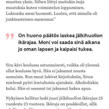
muuttaa yksin. Siihen liittyi muitakin isoja
muutoksia kuten voimistelun loppuminen.
Lukioaika meni huonosti. Luulen, että minulla oli
jonkinasteinen masennus.”
On huono päätös laskea jälkihuollon
ikärajaa. Moni voi saada sinä aikana
jo oman lapsen ja kaipaisi tukea.
Siru kävi koulussa satunnaisesti, vaikka oli yleensä
ollut koulussa hyvä. Hän ei jaksanut nousta
aamuisin. Kun muut lukivat kirjoituksiin, Sirun
mielessä pyöri itsetuhoisia ajatuksia. Alkoholiakin
kului. Hän ei osannut tai jaksanut hakea apua.
Nykyinen hallitus laski juuri jälkihuollon ikärajan 25
vuodesta 23 vuoteen. Ikäraja on poukkoillut, sillä