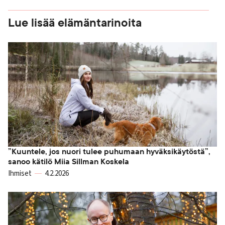
Lue lisää elämäntarinoita
”Kuuntele, jos nuori tulee puhumaan hyväksikäytöstä”,
sanoo kätilö Miia Sillman Koskela
Ihmiset
4.2.2026