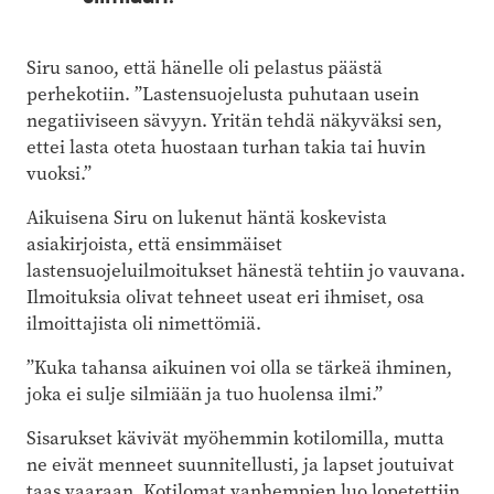
Siru sanoo, että hänelle oli pelastus päästä
perhekotiin. ”Lastensuojelusta puhutaan usein
negatiiviseen sävyyn. Yritän tehdä näkyväksi sen,
ettei lasta oteta huostaan turhan takia tai huvin
vuoksi.”
Aikuisena Siru on lukenut häntä koskevista
asiakirjoista, että ensimmäiset
lastensuojeluilmoitukset hänestä tehtiin jo vauvana.
Ilmoituksia olivat tehneet useat eri ihmiset, osa
ilmoittajista oli nimettömiä.
”Kuka tahansa aikuinen voi olla se tärkeä ihminen,
joka ei sulje silmiään ja tuo huolensa ilmi.”
Sisarukset kävivät myöhemmin kotilomilla, mutta
ne eivät menneet suunnitellusti, ja lapset joutuivat
taas vaaraan. Kotilomat vanhempien luo lopetettiin,