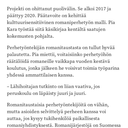
Projekti on ohittanut puolivälin. Se alkoi 2017 ja
päättyy 2020. Päätavoite on kehittää
kulttuurisensitiivinen romaniperhetyön malli. Pia
Kara työstää siitä käsikirjaa kentältä saatujen
kokemusten pohjalta.
Perhetyöntekijän romanitaustasta on tullut hyvää
palautetta. Pia miettii, voitaisiinko perhetyöhön
räätälöidä romaneille vaikkapa vuoden kestävä
koulutus, jonka jälkeen he voisivat toimia työparina
yhdessä ammattilaisen kanssa.
– Lähihoitajan tutkinto on liian vaativa, jos
peruskoulu on läpäisty juuri ja juuri.
Romanitaustaisia perhetyöntekijöitä on vähän,
mutta asioiden selvittelyä perheen kanssa voi
auttaa, jos kysyy tukihenkilöä paikallisesta
romaniyhdistyksestä. Romanijärjestöjä on Suomessa