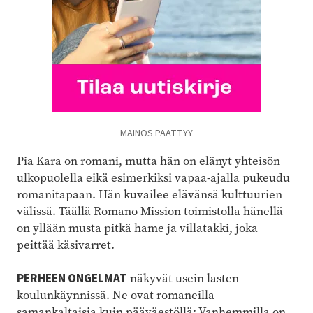
MAINOS PÄÄTTYY
Pia Kara on romani, mutta hän on elänyt yhteisön
ulkopuolella eikä esimerkiksi vapaa-ajalla pukeudu
romanitapaan. Hän kuvailee elävänsä kulttuurien
välissä. Täällä Romano Mission toimistolla hänellä
on yllään musta pitkä hame ja villatakki, joka
peittää käsivarret.
PERHEEN ONGELMAT
näkyvät usein lasten
koulunkäynnissä. Ne ovat romaneilla
samankaltaisia kuin pääväestöllä: Vanhemmilla on