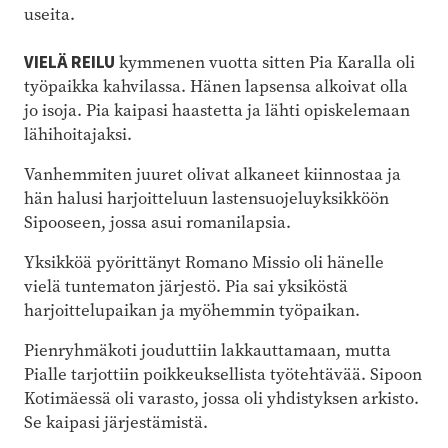
useita.
VIELÄ REILU
kymmenen vuotta sitten Pia Karalla oli
työpaikka kahvilassa. Hänen lapsensa alkoivat olla
jo isoja. Pia kaipasi haastetta ja lähti opiskelemaan
lähihoitajaksi.
Vanhemmiten juuret olivat alkaneet kiinnostaa ja
hän halusi harjoitteluun lastensuojeluyksikköön
Sipooseen, jossa asui romanilapsia.
Yksikköä pyörittänyt Romano Missio oli hänelle
vielä tuntematon järjestö. Pia sai yksiköstä
harjoittelupaikan ja myöhemmin työpaikan.
Pienryhmäkoti jouduttiin lakkauttamaan, mutta
Pialle tarjottiin poikkeuksellista työtehtävää. Sipoon
Kotimäessä oli varasto, jossa oli yhdistyksen arkisto.
Se kaipasi järjestämistä.