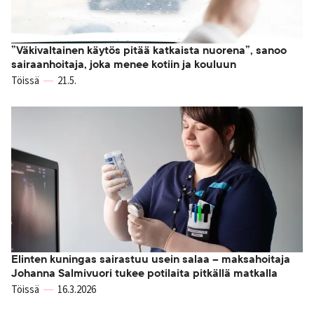
”Väkivaltainen käytös pitää katkaista nuorena”, sanoo
sairaanhoitaja, joka menee kotiin ja kouluun
Töissä
21.5.
Elinten kuningas sairastuu usein salaa – maksahoitaja
Johanna Salmivuori tukee potilaita pitkällä matkalla
Töissä
16.3.2026