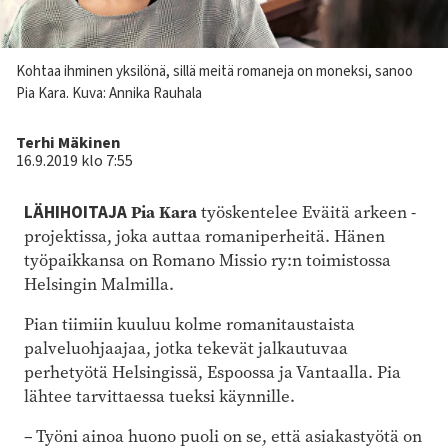
Kuvateksti
Kohtaa ihminen yksilönä, sillä meitä romaneja on moneksi, sanoo
Pia Kara. Kuva: Annika Rauhala
Kirjoittaja
Terhi Mäkinen
16.9.2019 klo 7:55
Pia Kara
LÄHIHOITAJA
työskentelee Eväitä arkeen -
projektissa, joka auttaa romaniperheitä. Hänen
työpaikkansa on Romano Missio ry:n toimistossa
Helsingin Malmilla.
Pian tiimiin kuuluu kolme romanitaustaista
palveluohjaajaa, jotka tekevät jalkautuvaa
perhetyötä Helsingissä, Espoossa ja Vantaalla. Pia
lähtee tarvittaessa tueksi käynnille.
– Työni ainoa huono puoli on se, että asiakastyötä on