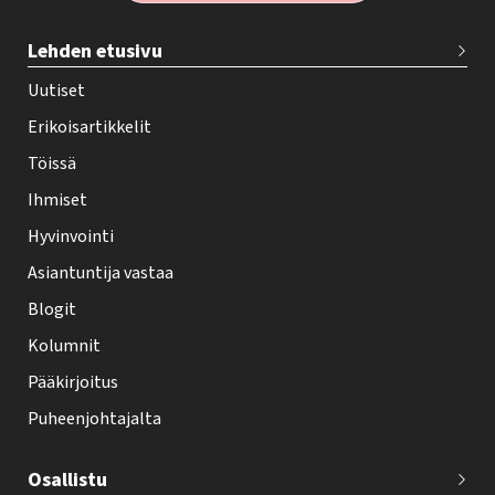
T
Lehden etusivu
e
h
Uutiset
y
Erikoisartikkelit
-
Töissä
l
Ihmiset
e
Hyvinvointi
h
Asiantuntija vastaa
t
i
Blogit
f
Kolumnit
o
Pääkirjoitus
o
Puheenjohtajalta
t
e
Osallistu
r