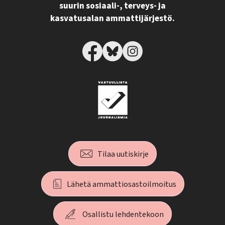
suurin sosiaali-, terveys- ja
kasvatusalan ammattijärjestö.
Tilaa uutiskirje
Lähetä ammattiosastoilmoitus
Osallistu lehdentekoon