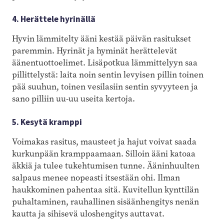
4. Herättele hyrinällä
Hyvin lämmitelty ääni kestää päivän rasitukset
paremmin. Hyrinät ja hyminät herättelevät
äänentuottoelimet. Lisäpotkua lämmittelyyn saa
pillittelystä: laita noin sentin levyisen pillin toinen
pää suuhun, toinen vesilasiin sentin syvyyteen ja
sano pilliin uu-uu useita kertoja.
5. Kesytä kramppi
Voimakas rasitus, mausteet ja hajut voivat saada
kurkunpään kramppaamaan. Silloin ääni katoaa
äkkiä ja tulee tukehtumisen tunne. Ääninhuulten
salpaus menee nopeasti itsestään ohi. Ilman
haukkominen pahentaa sitä. Kuvitellun kynttilän
puhaltaminen, rauhallinen sisäänhengitys nenän
kautta ja sihisevä uloshengitys auttavat.