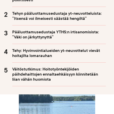
Tehyn pääluottamusedustaja yt-neuvotteluista:
”Itsensä voi ilmeisesti säästää hengiltä”
Pääluottamusedustaja YTHS:n irtisanomisista:
”Väki on järkyttynyttä”
Tehy: Hyvinvointialueiden yt-neuvottelut vievät
hoitajilta lomarauhan
Väitöstutkimus: Hoitotyöntekijöiden
päihdehaittojen ennaltaehkäisyyn kiinnitetään
liian vähän huomiota