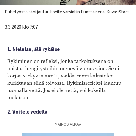
Kuvateksti
Puhetyössä ääni joutuu koville varsinkin flunssaisena. Kuva: iStock
3.3.2020 klo 7:07
1. Nielaise, älä rykäise
Rykiminen on refleksi, jonka tarkoituksena on
poistaa hengitysteihin menevä vierasesine. Se ei
korjaa särkyvää ääntä, vaikka moni kakistelee
kurkkuaan siinä toivossa. Rykimisrefleksi laantuu
juomalla vettä. Jos ei ole vettä, voi kokeilla
nielaisua.
2. Voitele vedellä
MAINOS ALKAA