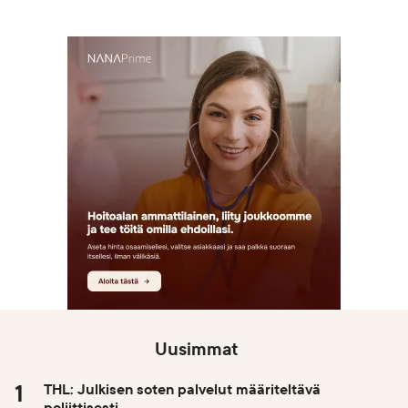
Uusimmat
THL: Julkisen soten palvelut määriteltävä
poliittisesti