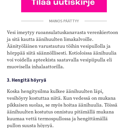
MAINOS PÄÄTTYY
Vesi imeytyy ruoansulatuskanavasta verenkiertoon
ja sitä kautta äänihuulten limakalvoille.
Äänityöläinen varustautuu töihin vesipullolla ja
hörppää siitä säännöllisesti. Kotioloissa äänihuulia
voi voidella apteekista saatavalla vesipiipulla eli
muovisella inhalaattorilla.
3. Hengitä höyryä
Koska hengitysilma kulkee äänihuulten läpi,
vesihöyry kostuttaa niitä. Kun vedessä on mukana
pikkaisen suolaa, se myös hoitaa äänihuulia. Töissä
äänihuulten kostutus onnistuu pitämällä mukana
kuumaa vettä termospullossa ja hengittämällä
pullon suusta höyryä.