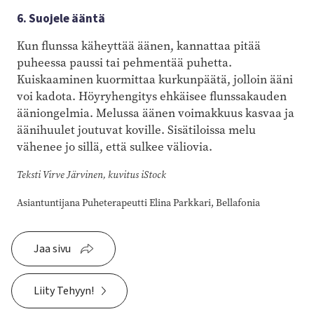
6. Suojele ääntä
Kun flunssa käheyttää äänen, kannattaa pitää
puheessa paussi tai pehmentää puhetta.
Kuiskaaminen kuormittaa kurkunpäätä, jolloin ääni
voi kadota. Höyryhengitys ehkäisee flunssakauden
ääniongelmia. Melussa äänen voimakkuus kasvaa ja
äänihuulet joutuvat koville. Sisätiloissa melu
vähenee jo sillä, että sulkee väliovia.
Teksti Virve Järvinen, kuvitus iStock
Asiantuntijana Puheterapeutti Elina Parkkari, Bellafonia
Jaa sivu
Liity Tehyyn!