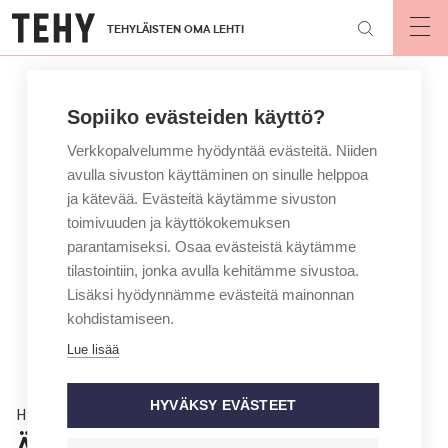
Hyppää
TEHYLÄISTEN OMA LEHTI
pääsisältöön
Op
mai
nav
Sopiiko evästeiden käyttö?
Verkkopalvelumme hyödyntää evästeitä. Niiden
avulla sivuston käyttäminen on sinulle helppoa
ja kätevää. Evästeitä käytämme sivuston
toimivuuden ja käyttökokemuksen
parantamiseksi. Osaa evästeistä käytämme
tilastointiin, jonka avulla kehitämme sivustoa.
Lisäksi hyödynnämme evästeitä mainonnan
kohdistamiseen.
Lue lisää
HYVÄKSY EVÄSTEET
Hyvinvointi
Älä kakistele, vaan juo vettä –