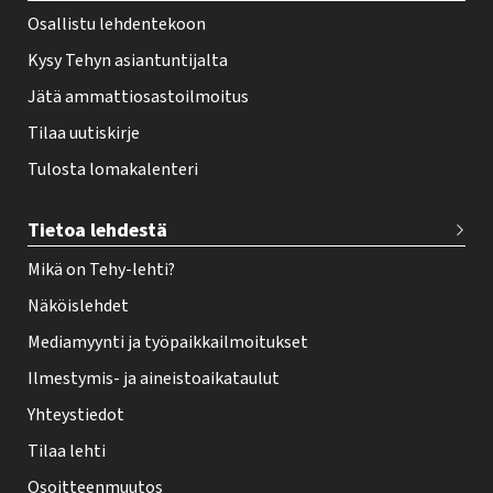
Osallistu lehdentekoon
Kysy Tehyn asiantuntijalta
Jätä ammattiosastoilmoitus
Tilaa uutiskirje
Tulosta lomakalenteri
Tietoa lehdestä
Mikä on Tehy-lehti?
Näköislehdet
Mediamyynti ja työpaikkailmoitukset
Ilmestymis- ja aineistoaikataulut
Yhteystiedot
Tilaa lehti
Osoitteenmuutos