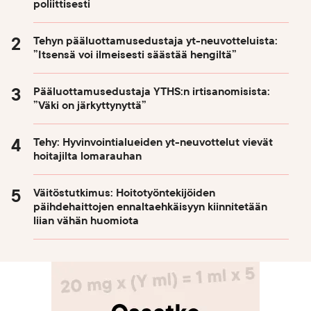
poliittisesti
Tehyn pääluottamusedustaja yt-neuvotteluista:
”Itsensä voi ilmeisesti säästää hengiltä”
Pääluottamusedustaja YTHS:n irtisanomisista:
”Väki on järkyttynyttä”
Tehy: Hyvinvointialueiden yt-neuvottelut vievät
hoitajilta lomarauhan
Väitöstutkimus: Hoitotyöntekijöiden
päihdehaittojen ennaltaehkäisyyn kiinnitetään
liian vähän huomiota