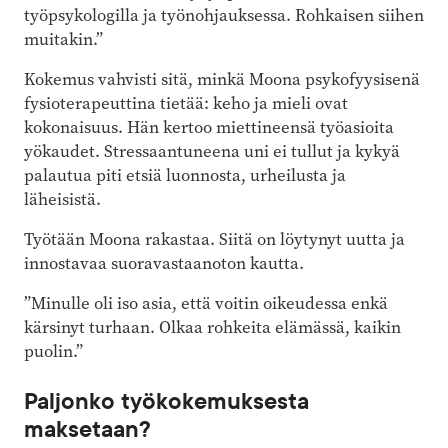
työpsykologilla ja työnohjauksessa. Rohkaisen siihen
muitakin.”
Kokemus vahvisti sitä, minkä Moona psykofyysisenä
fysioterapeuttina tietää: keho ja mieli ovat
kokonaisuus. Hän kertoo miettineensä työasioita
yökaudet. Stressaantuneena uni ei tullut ja kykyä
palautua piti etsiä luonnosta, urheilusta ja
läheisistä.
Työtään Moona rakastaa. Siitä on löytynyt uutta ja
innostavaa suoravastaanoton kautta.
”Minulle oli iso asia, että voitin oikeudessa enkä
kärsinyt turhaan. Olkaa rohkeita elämässä, kaikin
puolin.”
Paljonko työkokemuksesta
maksetaan?