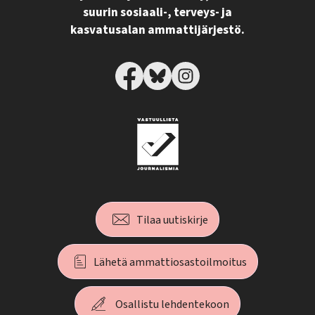
suurin sosiaali-, terveys- ja
kasvatusalan ammattijärjestö.
Tilaa uutiskirje
Lähetä ammattiosastoilmoitus
Osallistu lehdentekoon