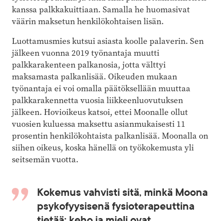
kanssa palkkakuittiaan. Samalla he huomasivat
väärin maksetun henkilökohtaisen lisän.
Luottamusmies kutsui asiasta koolle palaverin. Sen
jälkeen vuonna 2019 työnantaja muutti
palkkarakenteen palkanosia, jotta välttyi
maksamasta palkanlisää. Oikeuden mukaan
työnantaja ei voi omalla päätöksellään muuttaa
palkkarakennetta vuosia liikkeenluovutuksen
jälkeen. Hovioikeus katsoi, ettei Moonalle ollut
vuosien kuluessa maksettu asianmukaisesti 11
prosentin henkilökohtaista palkanlisää. Moonalla on
siihen oikeus, koska hänellä on työkokemusta yli
seitsemän vuotta.
Kokemus vahvisti sitä, minkä Moona
psykofyysisenä fysioterapeuttina
tietää: keho ja mieli ovat