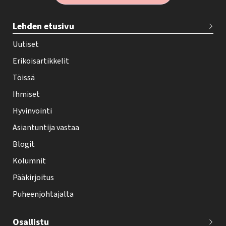
T
Lehden etusivu
e
h
Uutiset
y
Erikoisartikkelit
-
Töissä
l
Ihmiset
e
Hyvinvointi
h
Asiantuntija vastaa
t
i
Blogit
f
Kolumnit
o
Pääkirjoitus
o
Puheenjohtajalta
t
e
Osallistu