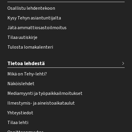
r
Osallistu lehdentekoon
Kysy Tehyn asiantuntijalta
Jätä ammattiosastoilmoitus
Tilaa uutiskirje
Tulosta lomakalenteri
Tietoa lehdestä
Mikä on Tehy-lehti?
Näköislehdet
Mediamyynti ja työpaikkailmoitukset
Ilmestymis- ja aineistoaikataulut
Yhteystiedot
Tilaa lehti