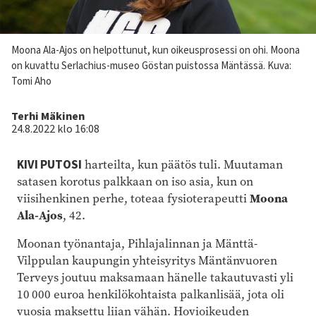
Kuvateksti
Moona Ala-Ajos on helpottunut, kun oikeusprosessi on ohi. Moona
on kuvattu Serlachius-museo Göstan puistossa Mäntässä.
Kuva:
Tomi Aho
Kirjoittaja
Terhi Mäkinen
24.8.2022 klo 16:08
KIVI PUTOSI
harteilta, kun päätös tuli. Muutaman
satasen korotus palkkaan on iso asia, kun on
viisihenkinen perhe, toteaa fysioterapeutti
Moona
Ala-Ajos
, 42.
Moonan työnantaja, Pihlajalinnan ja Mänttä-
Vilppulan kaupungin yhteisyritys Mäntänvuoren
Terveys joutuu maksamaan hänelle takautuvasti yli
10 000 euroa henkilökohtaista palkanlisää, jota oli
vuosia maksettu liian vähän. Hovioikeuden