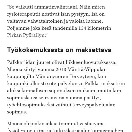
”Se vaikutti ammatinvalintaani. Näin miten
fysioterapeutit nostivat isän pystyyn. Isä on
valtavan vahvatahtoinen ja valoisa luonne.
Poljemme joka kesä tandemilla 134 kilometrin
Pirkan Pyöräilyn.”
Työkokemuksesta on maksettava
Palkkariidan juuret olivat liikkeenluovutuksessa.
Moona siirtyi vuonna 2013 Mänttä-Vilppulan
kaupungilta Mäntänvuoren Terveyteen, kun
kaupunki ulkoisti sote-palvelunsa. Palkka maksettiin
aluksi kunnallisen sopimuksen mukaan, mutta kun
sopimuskausi seuraavana vuonna päättyi,
työehtosopimukseksi vaihtui terveyspalvelualan
sopimus.
Moona oli jonkin aikaa toiminut vastaavana
fysioterapeuttina ja tutki siksi pääluottamusmiehen