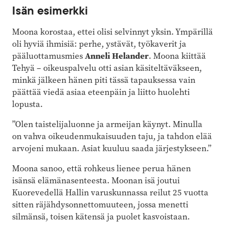
Isän esimerkki
Moona korostaa, ettei olisi selvinnyt yksin. Ympärillä
oli hyviä ihmisiä: perhe, ystävät, työkaverit ja
pääluottamusmies
Anneli Helander
. Moona kiittää
Tehyä – oikeuspalvelu otti asian käsiteltäväkseen,
minkä jälkeen hänen piti tässä tapauksessa vain
päättää viedä asiaa eteenpäin ja liitto huolehti
lopusta.
”Olen taistelijaluonne ja armeijan käynyt. Minulla
on vahva oikeudenmukaisuuden taju, ja tahdon elää
arvojeni mukaan. Asiat kuuluu saada järjestykseen.”
Moona sanoo, että rohkeus lienee perua hänen
isänsä elämänasenteesta. Moonan isä joutui
Kuorevedellä Hallin varuskunnassa reilut 25 vuotta
sitten räjähdysonnettomuuteen, jossa menetti
silmänsä, toisen kätensä ja puolet kasvoistaan.