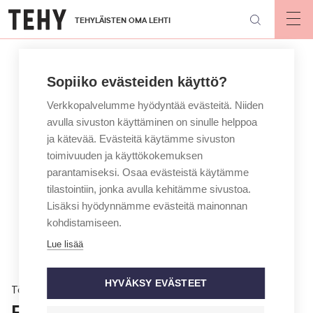
Hyppää
TEHYLÄISTEN OMA LEHTI
pääsisältöön
Op
mai
nav
Sopiiko evästeiden käyttö?
Verkkopalvelumme hyödyntää evästeitä. Niiden
avulla sivuston käyttäminen on sinulle helppoa
ja kätevää. Evästeitä käytämme sivuston
toimivuuden ja käyttökokemuksen
parantamiseksi. Osaa evästeistä käytämme
tilastointiin, jonka avulla kehitämme sivustoa.
Lisäksi hyödynnämme evästeitä mainonnan
kohdistamiseen.
Lue lisää
HYVÄKSY EVÄSTEET
Töissä
Fysioterapeutti Moonalle