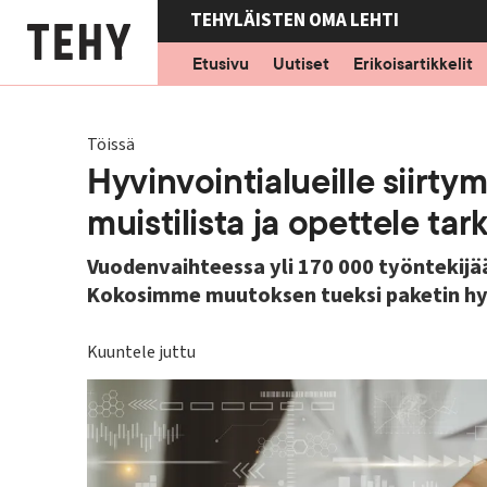
Hyppää
TEHYLÄISTEN OMA LEHTI
pääsisältöön
Etusivu
Uutiset
Erikoisartikkelit
Töissä
Hyvinvointialueille siirty
muistilista ja opettele ta
Vuodenvaihteessa yli 170 000 työntekijää
Kokosimme muutoksen tueksi paketin hyö
Kuuntele juttu