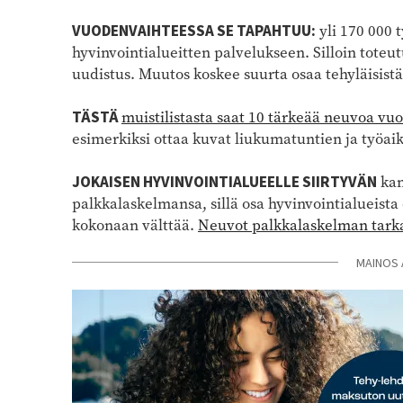
VUODENVAIHTEESSA SE TAPAHTUU:
yli 170 000 
hyvinvointialueitten palvelukseen. Silloin toteutu
uudistus. Muutos koskee suurta osaa tehyläisistä
TÄSTÄ
muistilistasta saat 10 tärkeää neuvoa vu
esimerkiksi ottaa kuvat liukumatuntien ja työai
JOKAISEN HYVINVOINTIALUEELLE SIIRTYVÄN
kan
palkkalaskelmansa, sillä osa hyvinvointialueista
kokonaan välttää.
Neuvot palkkalaskelman tarka
MAINOS 