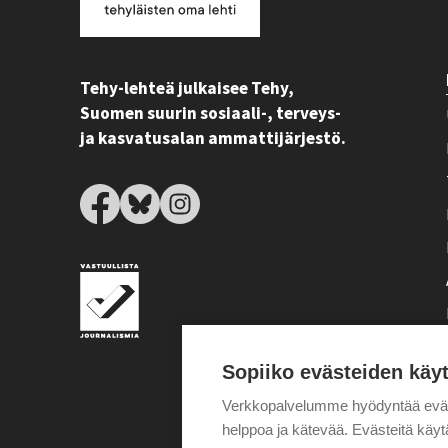
Tehy-lehteä julkaisee Tehy,
Suomen suurin sosiaali-, terveys-
ja kasvatusalan ammattijärjestö.
Sopiiko evästeiden käy
Verkkopalvelumme hyödyntää eväste
helppoa ja kätevää. Evästeitä kä