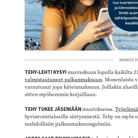
MAINOS P
TEHY-LEHTI KYSYI
marraskuun lopulla kaikilta 2
valmistautuneet palkanmaksuun
. Monenlaista v
varautunut jopa käteismaksuun. Joillakin alueilla
sitten myöhemmin korjaillaan.
TEHY TUKEE JÄSENIÄÄN
muutoksessa.
Työelämä
hyvinvointialueille siirtymisestä. Tehy on myös 
mahdollisiin palkanmaksuongelmiin.