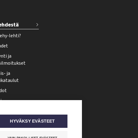
lehdestä
ehy-lehti?
hdet
nti ja
ailmoitukset
s- ja
ikataulut
dot
i
nmuutos
ti somessa
HYVÄKSY EVÄSTEET