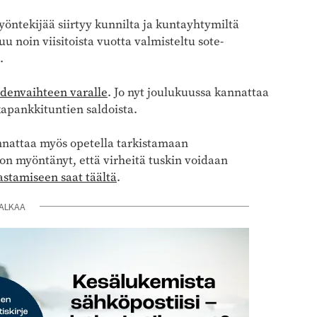
työntekijää siirtyy kunnilta ja kuntayhtymiltä
u noin viisitoista vuotta valmisteltu sote-
.
odenvaihteen varalle
. Jo nyt joulukuussa kannattaa
kapankkituntien saldoista.
nattaa myös opetella tarkistamaan
 on myöntänyt, että virheitä tuskin voidaan
stamiseen saat täältä
.
ALKAA