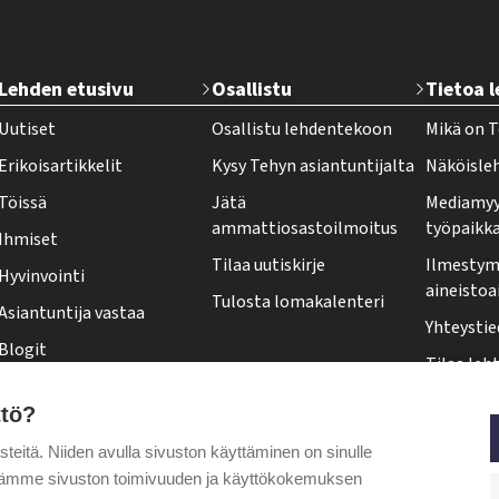
T
Lehden etusivu
Osallistu
Tietoa 
e
Uutiset
Osallistu lehdentekoon
Mikä on T
h
Erikoisartikkelit
Kysy Tehyn asiantuntijalta
Näköisle
y
Töissä
Jätä
Mediamyy
-
ammattiosastoilmoitus
työpaikk
Ihmiset
l
Tilaa uutiskirje
Ilmestymi
Hyvinvointi
e
aineistoa
Tulosta lomakalenteri
Asiantuntija vastaa
h
Yhteystie
Blogit
t
Tilaa leht
Kolumnit
i
Osoittee
ttö?
Pääkirjoitus
f
Tehy-leh
itä. Niiden avulla sivuston käyttäminen on sinulle
o
Puheenjohtajalta
ytämme sivuston toimivuuden ja käyttökokemuksen