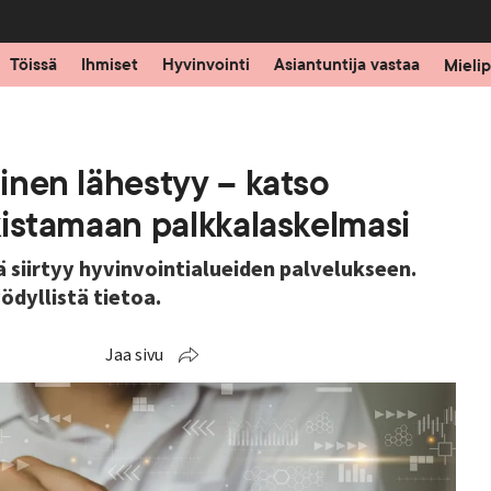
Töissä
Ihmiset
Hyvinvointi
Asiantuntija vastaa
Mielip
minen lähestyy – katso
rkistamaan palkkalaskelmasi
 siirtyy hyvinvointialueiden palvelukseen.
dyllistä tietoa.
Jaa sivu