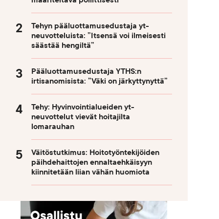
määriteltävä poliittisesti
Tehyn pääluottamusedustaja yt-
neuvotteluista: ”Itsensä voi ilmeisesti
säästää hengiltä”
Pääluottamusedustaja YTHS:n
irtisanomisista: ”Väki on järkyttynyttä”
Tehy: Hyvinvointialueiden yt-
neuvottelut vievät hoitajilta
lomarauhan
Väitöstutkimus: Hoitotyöntekijöiden
päihdehaittojen ennaltaehkäisyyn
kiinnitetään liian vähän huomiota