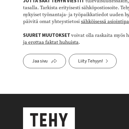
JOTTA SAAT TEHYN VIESTIT
tulevaisuudessakin, 
tasalla. Tarkista erityisesti sähköpostiosoite. Te
nykyiset työnantaja- ja työpaikkatiedot uuden h
päivitä omat yhteystietosi
sähköisessä asiointip
SUURET MUUTOKSET
voivat olla raskaita myös 
ja erottaa faktat huhuista
.
Jaa sivu
Liity Tehyyn!