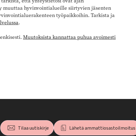
tarkista, että yhteystietosi ovat ajan
hy muuttaa hyvinvointialueille siirtyvien jäsenten
yvinvointialuerakenteen työpaikkoihin. Tarkista ja
alvelussa
.
henkisesti.
Muutoksista kannattaa puhua avoimesti
Tilaa uutiskirje
Lähetä ammattiosastoilmoitus