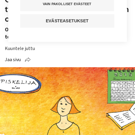
VAIN PAKOLLISET EVÄSTEET
työpaikalla – Hoitoalalla aloittavan
opas 1/4
EVÄSTEASETUKSET
Opiskelijan asema työpaikalla poikkeaa pätevän
terveydenhuollon ammattihenkilön asemasta.
Kuuntele juttu
Jaa sivu