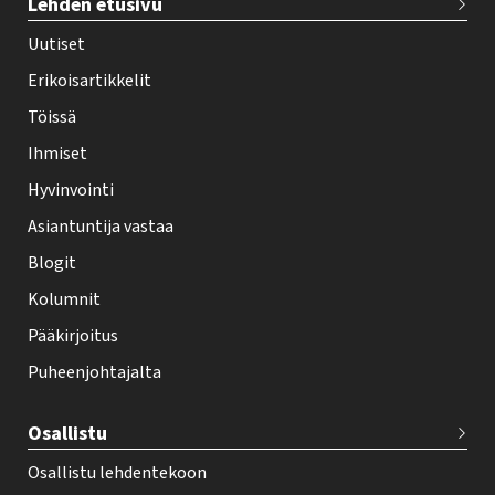
Lehden etusivu
e
h
Uutiset
y
Erikoisartikkelit
-
Töissä
l
Ihmiset
e
Hyvinvointi
h
Asiantuntija vastaa
t
i
Blogit
f
Kolumnit
o
Pääkirjoitus
o
Puheenjohtajalta
t
e
Osallistu
r
Osallistu lehdentekoon