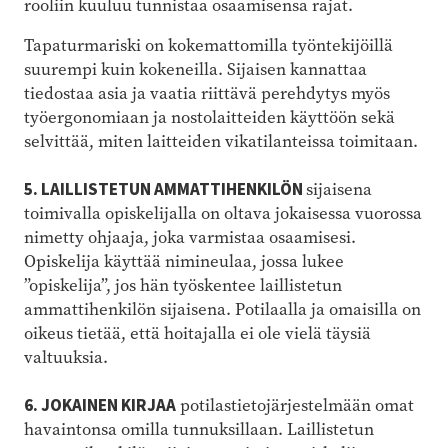
rooliin kuuluu tunnistaa osaamisensa rajat.
Tapaturmariski on kokemattomilla työntekijöillä
suurempi kuin kokeneilla. Sijaisen kannattaa
tiedostaa asia ja vaatia riittävä perehdytys myös
työergonomiaan ja nostolaitteiden käyttöön sekä
selvittää, miten laitteiden vikatilanteissa toimitaan.
5. LAILLISTETUN AMMATTIHENKILÖN
sijaisena
toimivalla opiskelijalla on oltava jokaisessa ­vuorossa
nimetty ohjaaja, joka varmistaa osaamisesi.
Opiskelija käyttää nimi­neulaa, jossa lukee
”opiskelija”, jos hän työskentee laillistetun
ammattihenkilön sijaisena. Potilaalla ja omaisilla on
oikeus tietää, että hoitajalla ei ole vielä täysiä
valtuuksia.
6. JOKAINEN KIRJAA
potilastietojärjestelmään omat
havaintonsa omilla tunnuksillaan. Laillistetun