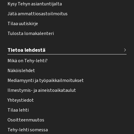
Kysy Tehyn asiantuntijalta
Jätä ammattiosastoilmoitus
Tilaa uutiskirje
Tulosta lomakalenteri
Tietoa lehdestä
Mikä on Tehy-lehti?
Näköislehdet
Mediamyynti ja työpaikkailmoitukset
Ilmestymis- ja aineistoaikataulut
Yhteystiedot
Tilaa lehti
Osoitteenmuutos
Tehy-lehti somessa