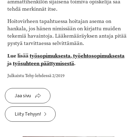
ammattihenkilön sijaisena toimiva opiskelija saa
tehdä merkinnät itse.
Hoitovirheen tapahtuessa hoitajan asema on
hankala, jos hänen nimissään on kirjattu muiden
tekemiä havaintoja. Lääkemääräyksen antaja pitää
pystyä tarvittaessa selvittämään.
Lue lisää
työsopimuksesta
,
työehtosopimuksesta
ja
työsuhteen päättymisestä
.
Julkaistu Tehy-lehdessä 2/2019
Jaa sivu
Liity Tehyyn!