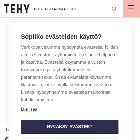
Hyppää
TEHYLÄISTEN OMA LEHTI
pääsisältöön
Op
mai
nav
Sopiiko evästeiden käyttö?
Verkkopalvelumme hyödyntää evästeitä. Niiden
avulla sivuston käyttäminen on sinulle helppoa
ja kätevää. Evästeitä käytämme sivuston
toimivuuden ja käyttökokemuksen
parantamiseksi. Osaa evästeistä käytämme
tilastointiin, jonka avulla kehitämme sivustoa.
Lisäksi hyödynnämme evästeitä mainonnan
kohdistamiseen.
Lue lisää
HYVÄKSY EVÄSTEET
Töissä
Opiskelija, tunne roolisi