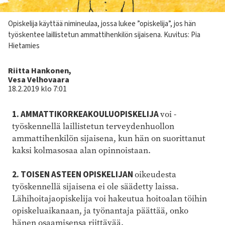
Kuvateksti
Opiskelija käyttää nimi­neulaa, jossa lukee ”opiskelija”, jos hän
työskentee laillistetun ammattihenkilön sijaisena. Kuvitus: Pia
Hietamies
Kirjoittaja
Riitta Hankonen,
Vesa Velhovaara
18.2.2019 klo 7:01
1. AMMATTIKORKEAKOULUOPISKELIJA
voi ­
työskennellä laillistetun terveydenhuollon
ammattihenkilön sijaisena, kun hän on ­suorittanut
kaksi kolmasosaa alan opinnoistaan.
2. TOISEN ASTEEN OPISKELIJAN
oikeudesta
työskennellä sijaisena ei ole säädetty laissa.
Lähihoitajaopiskelija voi hakeutua ­hoitoalan töihin
opiskeluaikanaan, ja työnantaja päättää, onko
hänen osaamisensa riittävää.