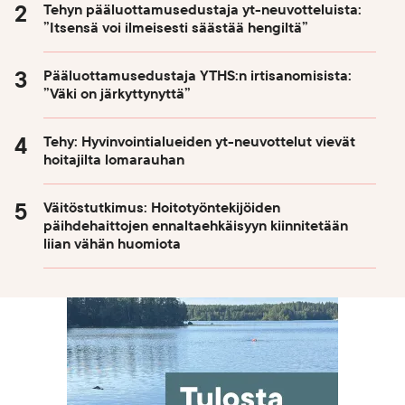
Tehyn pääluottamusedustaja yt-neuvotteluista:
”Itsensä voi ilmeisesti säästää hengiltä”
Pääluottamusedustaja YTHS:n irtisanomisista:
”Väki on järkyttynyttä”
Tehy: Hyvinvointialueiden yt-neuvottelut vievät
hoitajilta lomarauhan
Väitöstutkimus: Hoitotyöntekijöiden
päihdehaittojen ennaltaehkäisyyn kiinnitetään
liian vähän huomiota