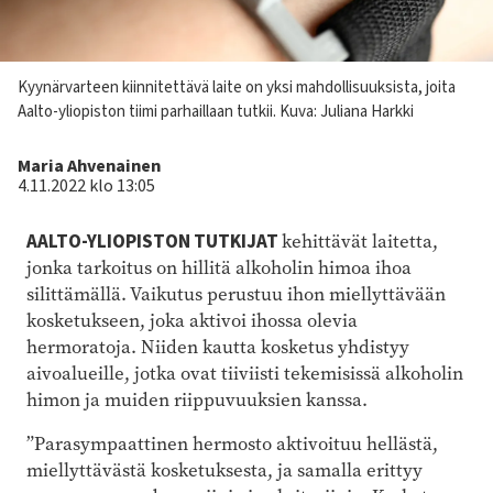
Kuvateksti
Kyynärvarteen kiinnitettävä laite on yksi mahdollisuuksista, joita
Aalto-yliopiston tiimi parhaillaan tutkii.
Kuva: Juliana Harkki
Kirjoittaja
Maria Ahvenainen
4.11.2022 klo 13:05
AALTO-YLIOPISTON TUTKIJAT
kehittävät laitetta,
jonka tarkoitus on hillitä alkoholin himoa ihoa
silittämällä. Vaikutus perustuu ihon miellyttävään
kosketukseen, joka aktivoi ihossa olevia
hermoratoja. Niiden kautta kosketus yhdistyy
aivoalueille, jotka ovat tiiviisti tekemisissä alkoholin
himon ja muiden riippuvuuksien kanssa.
”Parasympaattinen hermosto aktivoituu hellästä,
miellyttävästä kosketuksesta, ja samalla erittyy