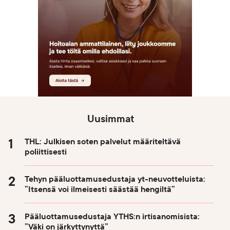
Uusimmat
THL: Julkisen soten palvelut määriteltävä
poliittisesti
Tehyn pääluottamusedustaja yt-neuvotteluista:
”Itsensä voi ilmeisesti säästää hengiltä”
Pääluottamusedustaja YTHS:n irtisanomisista:
”Väki on järkyttynyttä”