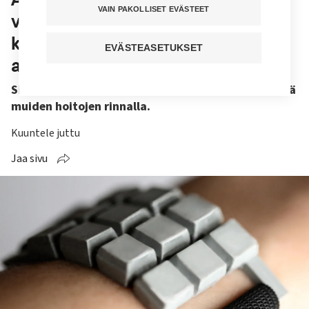
VAIN PAKOLLISET EVÄSTEET
viinanhimoon? Aalto-yliopistossa
kehitetään uutta innovaatiota
EVÄSTEASETUKSET
alkoholismin hoitoon
Silityskoneen on tarkoitus tukea raittiutta yhdessä
muiden hoitojen rinnalla.
Kuuntele juttu
Jaa sivu