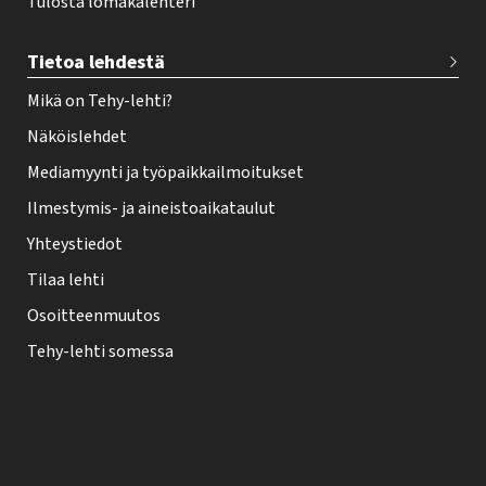
Tulosta lomakalenteri
Tietoa lehdestä
Mikä on Tehy-lehti?
Näköislehdet
Mediamyynti ja työpaikkailmoitukset
Ilmestymis- ja aineistoaikataulut
Yhteystiedot
Tilaa lehti
Osoitteenmuutos
Tehy-lehti somessa