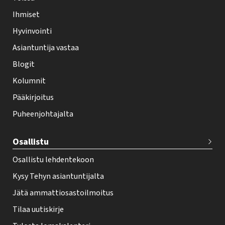
l
Ihmiset
e
Hyvinvointi
h
Asiantuntija vastaa
t
i
Blogit
f
Kolumnit
o
Pääkirjoitus
o
Puheenjohtajalta
t
e
Osallistu
r
Osallistu lehdentekoon
Kysy Tehyn asiantuntijalta
Jätä ammattiosastoilmoitus
Tilaa uutiskirje