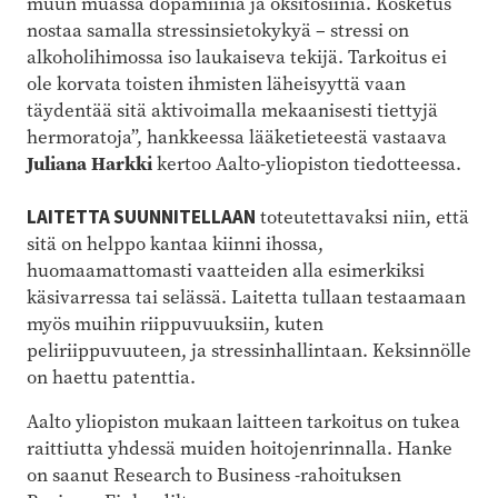
muun muassa dopamiinia ja oksitosiinia. Kosketus
nostaa samalla stressinsietokykyä – stressi on
alkoholihimossa iso laukaiseva tekijä. Tarkoitus ei
ole korvata toisten ihmisten läheisyyttä vaan
täydentää sitä aktivoimalla mekaanisesti tiettyjä
hermoratoja”, hankkeessa lääketieteestä vastaava
Juliana Harkki
kertoo Aalto-yliopiston tiedotteessa.
LAITETTA SUUNNITELLAAN
toteutettavaksi niin, että
sitä on helppo kantaa kiinni ihossa,
huomaamattomasti vaatteiden alla esimerkiksi
käsivarressa tai selässä. Laitetta tullaan testaamaan
myös muihin riippuvuuksiin, kuten
peliriippuvuuteen, ja stressinhallintaan. Keksinnölle
on haettu patenttia.
Aalto yliopiston mukaan laitteen tarkoitus on tukea
raittiutta yhdessä muiden hoitojenrinnalla. Hanke
on saanut Research to Business -rahoituksen