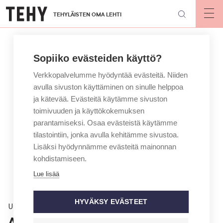
Hyppää
TEHYLÄISTEN OMA LEHTI
pääsisältöön
Op
mai
nav
Sopiiko evästeiden käyttö?
Verkkopalvelumme hyödyntää evästeitä. Niiden
avulla sivuston käyttäminen on sinulle helppoa
ja kätevää. Evästeitä käytämme sivuston
toimivuuden ja käyttökokemuksen
parantamiseksi. Osaa evästeistä käytämme
tilastointiin, jonka avulla kehitämme sivustoa.
Lisäksi hyödynnämme evästeitä mainonnan
kohdistamiseen.
Lue lisää
HYVÄKSY EVÄSTEET
Uutinen
Auttaisiko ihoa silittävä laite