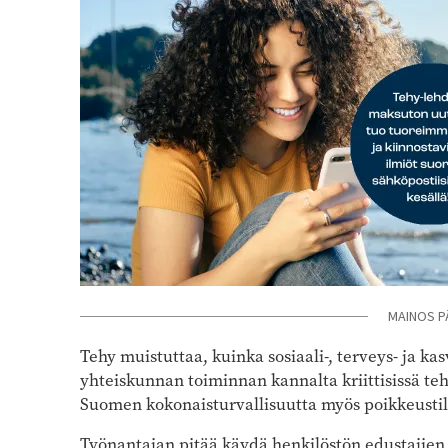
MAINOS P
Tehy muistuttaa, kuinka sosiaali-, terveys- ja k
yhteiskunnan toiminnan kannalta kriittisissä te
Suomen kokonaisturvallisuutta myös poikkeustil
Työnantajan pitää käydä henkilöstön edustajien k