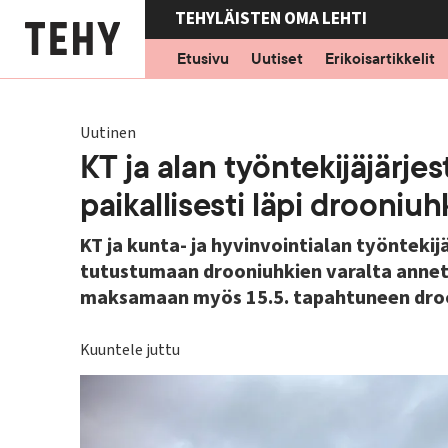
Hyppää
TEHYLÄISTEN OMA LEHTI
pääsisältöön
Etusivu
Uutiset
Erikoisartikkelit
Uutinen
KT ja alan työntekijäjärje
paikallisesti läpi drooniuhk
KT ja kunta- ja hyvinvointialan työnteki
tutustumaan drooniuhkien varalta annett
maksamaan myös 15.5. tapahtuneen droo
Kuuntele juttu