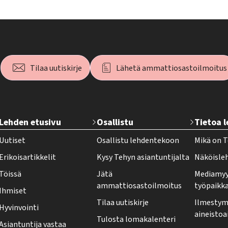
Tilaa uutiskirje
Lähetä ammattiosastoilmoitus
T
Lehden etusivu
Osallistu
Tietoa 
e
Uutiset
Osallistu lehdentekoon
Mikä on T
h
Erikoisartikkelit
Kysy Tehyn asiantuntijalta
Näköisle
y
Töissä
Jätä
Mediamyy
-
ammattiosastoilmoitus
työpaikk
Ihmiset
l
Tilaa uutiskirje
Ilmestymi
Hyvinvointi
e
aineistoa
Tulosta lomakalenteri
Asiantuntija vastaa