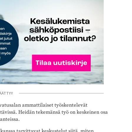
ÄÄTTYY
asvatusalan ammattilaiset työskentelevät
htävissä. Heidän tekemänsä työ on keskeinen osa
anteissa.
anssa tarvittavat keskustelut siitä, miten