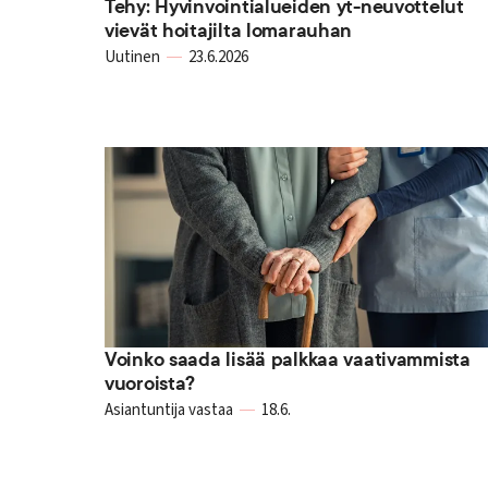
Tehy: Hyvinvointialueiden yt-neuvottelut
vievät hoitajilta lomarauhan
Uutinen
23.6.2026
Voinko saada lisää palkkaa vaativammista
vuoroista?
Asiantuntija vastaa
18.6.