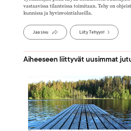
vastaavissa tilanteissa toimitaan. Tehy on ohje
kunnissa ja hyvinvointialueilla.
Jaa sivu
Liity Tehyyn!
Aiheeseen liittyvät uusimmat jut