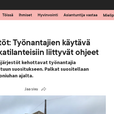
Töissä
Ihmiset
Hyvinvointi
Asiantuntija vastaa
Mielip
stöt: Työnantajien käytävä
atilanteisiin liittyvät ohjeet
jäjärjestöt kehottavat työnantajia
uun suositukseen. Palkat suositellaan
niuhan ajalta.
Jaa sivu