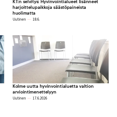
KT:n selvitys: Hyvinvointialueet lisänneet
harjoittelupaikkoja säästöpaineista
huolimatta
Uutinen
18.6.
Kolme uutta hyvinvointialuetta valtion
arviointimenettelyyn
Uutinen
17.6.2026