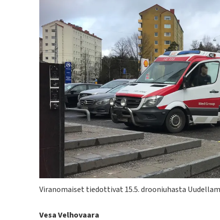
Kuvateksti
Viranomaiset tiedottivat 15.5. drooniuhasta Uudellam
Kirjoittaja
Vesa Velhovaara