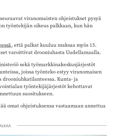
ä seuraavat viranomaisten ohjeistukset pysyä
 on työntekijän oikeus palkkaan, kun hän
eessä
,
että palkat kuuluu maksaa myös 15.
iset varoittivat drooniuhasta Uudellamaalla.
ministeriö sekä työmarkkinakeskusjärjestöt
lanteissa, joissa työnteko estyy viranomaisen
 drooniuhkatilanteessa. Kunta- ja
vointialan työntekijäjärjestöt kehottavat
annettuun suositukseen.
ittää omat ohjeistuksensa vastaamaan annettua
ALKAA