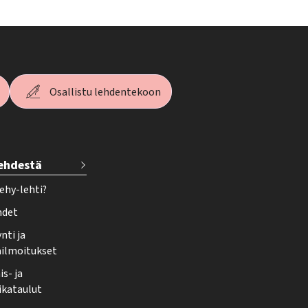
Osallistu lehdentekoon
lehdestä
ehy-lehti?
hdet
nti ja
ailmoitukset
s- ja
ikataulut