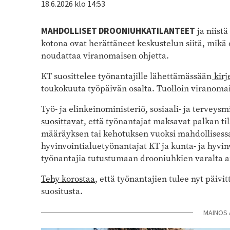
18.6.2026 klo 14:53
MAHDOLLISET DROONIUHKATILANTEET
ja niist
kotona ovat herättäneet keskustelun siitä, mikä
noudattaa viranomaisen ohjetta.
KT suosittelee työnantajille lähettämässään
kirj
toukokuuta työpäivän osalta. Tuolloin viranoma
Työ- ja elinkeinoministeriö, sosiaali- ja terveys
suosittavat
, että työnantajat maksavat palkan ti
määräyksen tai kehotuksen vuoksi mahdollisessa
hyvinvointialuetyönantajat KT ja kunta- ja hyvin
työnantajia tutustumaan drooniuhkien varalta 
Tehy korostaa
, että työnantajien tulee nyt päiv
suositusta.
MAINOS 