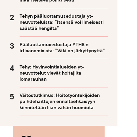
määriteltävä poliittisesti
Tehyn pääluottamusedustaja yt-
neuvotteluista: ”Itsensä voi ilmeisesti
säästää hengiltä”
Pääluottamusedustaja YTHS:n
irtisanomisista: ”Väki on järkyttynyttä”
Tehy: Hyvinvointialueiden yt-
neuvottelut vievät hoitajilta
lomarauhan
Väitöstutkimus: Hoitotyöntekijöiden
päihdehaittojen ennaltaehkäisyyn
kiinnitetään liian vähän huomiota