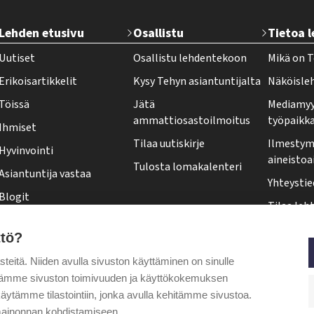
T
Lehden etusivu
Osallistu
Tietoa 
e
Uutiset
Osallistu lehdentekoon
Mikä on T
h
Erikoisartikkelit
Kysy Tehyn asiantuntijalta
Näköisle
y
Töissä
Jätä
Mediamyy
-
ammattiosastoilmoitus
työpaikk
Ihmiset
l
Tilaa uutiskirje
Ilmestymi
Hyvinvointi
e
aineistoa
Tulosta lomakalenteri
Asiantuntija vastaa
h
Yhteystie
Blogit
t
Tilaa leht
Kolumnit
i
Osoittee
ttö?
Pääkirjoitus
f
Tehy-leh
itä. Niiden avulla sivuston käyttäminen on sinulle
o
Puheenjohtajalta
ytämme sivuston toimivuuden ja käyttökokemuksen
o
äytämme tilastointiin, jonka avulla kehitämme sivustoa.
ainonnan kohdistamiseen.