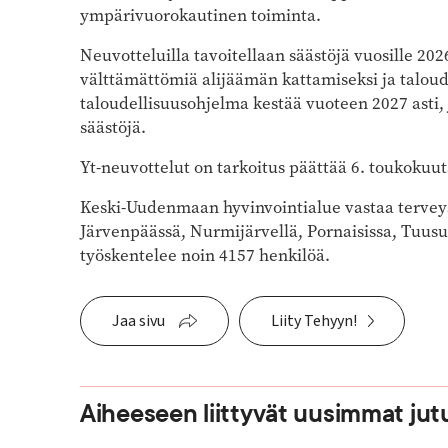
ympärivuorokautinen toiminta.
Neuvotteluilla tavoitellaan säästöjä vuosille 202
välttämättömiä alijäämän kattamiseksi ja taloud
taloudellisuusohjelma kestää vuoteen 2027 asti, 
säästöjä.
Yt-neuvottelut on tarkoitus päättää 6. toukokuut
Keski-Uudenmaan hyvinvointialue vastaa terveys-,
Järvenpäässä, Nurmijärvellä, Pornaisissa, Tuusu
työskentelee noin 4157 henkilöä.
Jaa sivu
Liity Tehyyn!
Aiheeseen liittyvät uusimmat jut