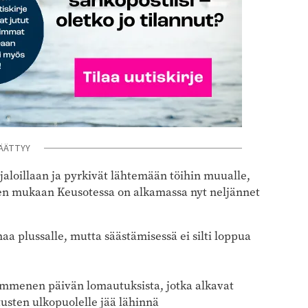
ÄÄTTYY
jaloillaan ja pyrkivät lähtemään töihin muualle,
jen mukaan Keusotessa on alkamassa nyt neljännet
aa plussalle, mutta säästämisessä ei silti loppua
mmenen päivän lomautuksista, jotka alkavat
sten ulkopuolelle jää lähinnä