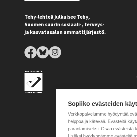
Tehy-lehteä julkaisee Tehy,
Suomen suurin sosiaali-, terveys-
ja kasvatusalan ammattijärjestö.
Sopiiko evästeiden käy
Verkkopalvelumme hyödyntää eväste
helppoa ja kätevää. Evästeitä kä
parantamiseksi. Osaa evästeistä k
Lisäksi hyödynnämme evästeitä m