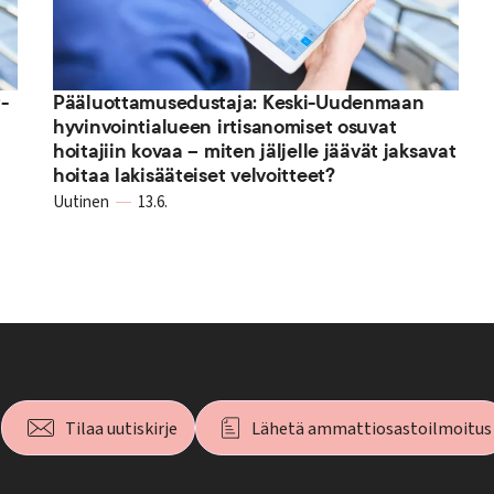
-
Pääluottamusedustaja: Keski-Uudenmaan
hyvinvointialueen irtisanomiset osuvat
hoitajiin kovaa – miten jäljelle jäävät jaksavat
hoitaa lakisääteiset velvoitteet?
Uutinen
13.6.
Tilaa uutiskirje
Lähetä ammattiosastoilmoitus