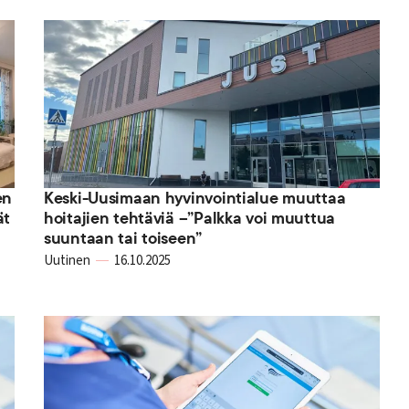
en
Keski-Uusimaan hyvinvointialue muuttaa
ät
hoitajien tehtäviä –”Palkka voi muuttua
suuntaan tai toiseen”
Uutinen
16.10.2025