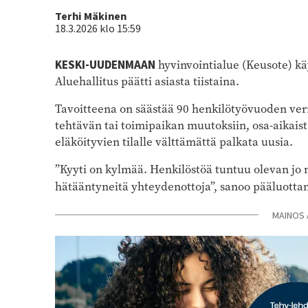
Kirjoittaja
Terhi Mäkinen
18.3.2026 klo 15:59
KESKI-UUDENMAAN
hyvinvointialue (Keusote) kä
Aluehallitus päätti asiasta tiistaina.
Tavoitteena on säästää 90 henkilötyövuoden verr
tehtävän tai toimipaikan muutoksiin, osa-aikais
eläköityvien tilalle välttämättä palkata uusia.
”Kyyti on kylmää. Henkilöstöä tuntuu olevan jo ny
hätääntyneitä yhteydenottoja”, sanoo pääluott
MAINOS 