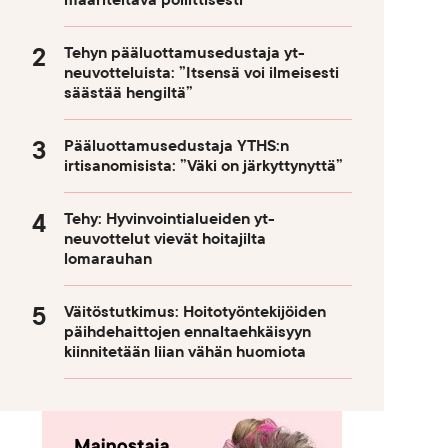
määriteltävä poliittisesti
Tehyn pääluottamusedustaja yt-
neuvotteluista: ”Itsensä voi ilmeisesti
säästää hengiltä”
Pääluottamusedustaja YTHS:n
irtisanomisista: ”Väki on järkyttynyttä”
Tehy: Hyvinvointialueiden yt-
neuvottelut vievät hoitajilta
lomarauhan
Väitöstutkimus: Hoitotyöntekijöiden
päihdehaittojen ennaltaehkäisyyn
kiinnitetään liian vähän huomiota