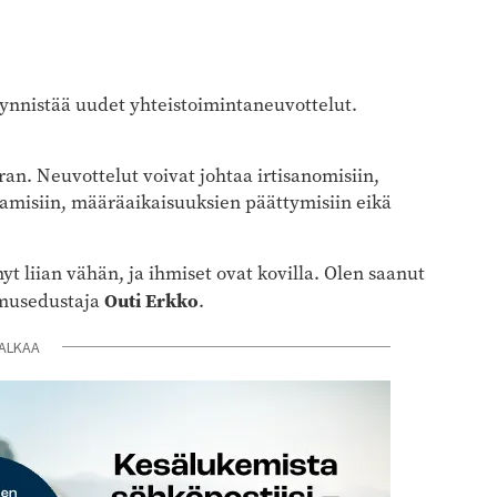
ynnistää uudet yhteistoimintaneuvottelut.
an. Neuvottelut voivat johtaa irtisanomisiin,
tamisiin, määräaikaisuuksien päättymisiin eikä
t liian vähän, ja ihmiset ovat kovilla. Olen saanut
Outi Erkko
amusedustaja
.
ALKAA