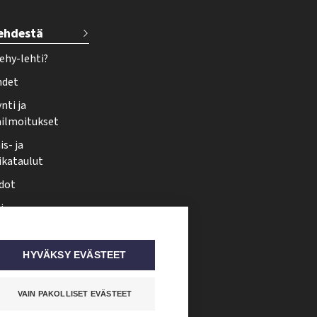
lehdestä
ehy-lehti?
hdet
nti ja
ailmoitukset
s- ja
ikataulut
dot
i
nmuutos
ti somessa
HYVÄKSY EVÄSTEET
VAIN PAKOLLISET EVÄSTEET