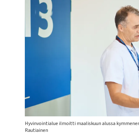
Kuvateksti
Hyvinvointialue ilmoitti maaliskuun alussa kymmene
Rautiainen