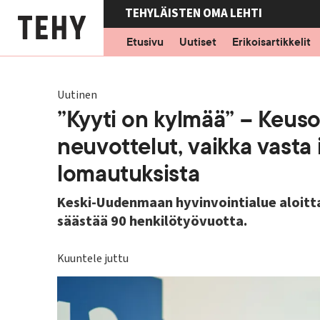
Hyppää
TEHYLÄISTEN OMA LEHTI
pääsisältöön
Etusivu
Uutiset
Erikoisartikkelit
Uutinen
”Kyyti on kylmää” – Keuso
neuvottelut, vaikka vasta i
lomautuksista
Keski-Uudenmaan hyvinvointialue aloitt
säästää 90 henkilötyövuotta.
Kuuntele juttu