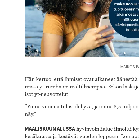
MAINOS P
Hän kertoo, että ihmiset ovat alkaneet äänestää 
missä yt-rumba on maltillisempaa. Erkon lasku
isot yt-neuvottelut.
”Viime vuonna tulos oli hyvä, jäimme 8,5 miljoon
näy.”
MAALISKUUN ALUSSA
hyvinvointialue
ilmoitti
ky
kesäkuussa ja kestävät vuoden loppuun. Lomautu