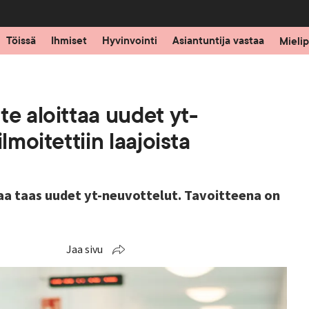
Töissä
Ihmiset
Hyvinvointi
Asiantuntija vastaa
Mielip
te aloittaa uudet yt-
lmoitettiin laajoista
aa taas uudet yt-neuvottelut. Tavoitteena on
Jaa sivu