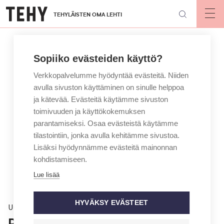
Hyppää
TEHYLÄISTEN OMA LEHTI
pääsisältöön
Op
mai
nav
Sopiiko evästeiden käyttö?
Verkkopalvelumme hyödyntää evästeitä. Niiden
avulla sivuston käyttäminen on sinulle helppoa
ja kätevää. Evästeitä käytämme sivuston
toimivuuden ja käyttökokemuksen
parantamiseksi. Osaa evästeistä käytämme
tilastointiin, jonka avulla kehitämme sivustoa.
Lisäksi hyödynnämme evästeitä mainonnan
kohdistamiseen.
Lue lisää
HYVÄKSY EVÄSTEET
Uutinen
PSI valitsi uudet johtajat – Tehy