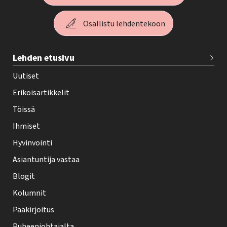
Osallistu lehdentekoon
T
Lehden etusivu
e
h
Uutiset
y
Erikoisartikkelit
-
Töissä
l
Ihmiset
e
Hyvinvointi
h
Asiantuntija vastaa
t
i
Blogit
f
Kolumnit
o
Pääkirjoitus
o
Puheenjohtajalta