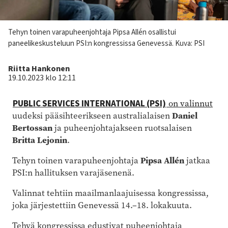
Kuvateksti
Tehyn toinen varapuheenjohtaja Pipsa Allén osallistui
paneelikeskusteluun PSI:n kongressissa Genevessä.
Kuva: PSI
Kirjoittaja
Riitta Hankonen
19.10.2023 klo 12:11
PUBLIC SERVICES INTERNATIONAL (PSI)
on valinnut
uudeksi pääsihteerikseen australialaisen
Daniel
Bertossan
ja puheenjohtajakseen ruotsalaisen
Britta Lejonin
.
Tehyn toinen varapuheenjohtaja
Pipsa Allén
jatkaa
PSI:n hallituksen varajäsenenä.
Valinnat tehtiin maailmanlaajuisessa kongressissa,
joka järjestettiin Genevessä 14.–18. lokakuuta.
Tehyä kongressissa edustivat puheenjohtaja