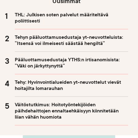
Uusimmat
THL: Julkisen soten palvelut määriteltävä
poliittisesti
Tehyn pääluottamusedustaja yt-neuvotteluista:
”Itsensä voi ilmeisesti säästää hengiltä”
Pääluottamusedustaja YTHS:n irtisanomisista:
”Väki on järkyttynyttä”
Tehy: Hyvinvointialueiden yt-neuvottelut vievät
hoitajilta lomarauhan
Väitöstutkimus: Hoitotyöntekijöiden
päihdehaittojen ennaltaehkäisyyn kiinnitetään
liian vähän huomiota