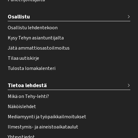
t
e
Osallistu
r
Osallistu lehdentekoon
Kysy Tehyn asiantuntijalta
Jätä ammattiosastoilmoitus
Tilaa uutiskirje
Tulosta lomakalenteri
Tietoa lehdestä
Mikä on Tehy-lehti?
Näköislehdet
Mediamyynti ja työpaikkailmoitukset
Ilmestymis- ja aineistoaikataulut
Yhteystiedot