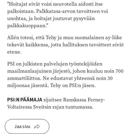
"Hoitajat eivät voisi neuvotella aidosti itse
palkoistaan. Palkkatasa-arvon tavoitteen voi
unohtaa, ja hoitajat joutuvat pysyvään
palkkakuoppaan."
Allén totesi, että Tehy ja muu suomalainen ay-liike
tekevät kaikkensa, jotta hallituksen tavoitteet eivät
etene.
PSI on julkisten palvelujen työntekijöiden
maailmanlaajuinen järjestö, johon kuuluu noin 700
ammattiliittoa. Ne edustavat yhteensä noin 30
miljoonaa jäsentä. Tehy on PSI:n jäsen.
PSI:N PÄÄMAJA
sijaitsee Ranskassa Ferney-
Voltairessa Sveitsin rajan tuntumassa.
Jaa sivu