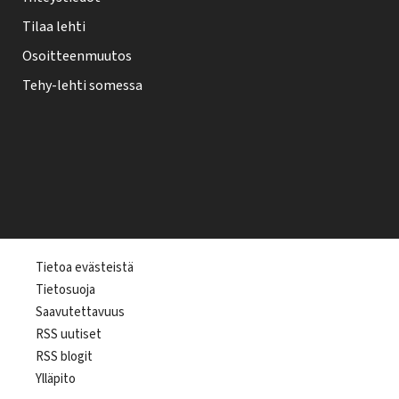
Tilaa lehti
Osoitteenmuutos
Tehy-lehti somessa
T
Tietoa evästeistä
Tietosuoja
e
Saavutettavuus
h
RSS uutiset
y
RSS blogit
-
Ylläpito
l