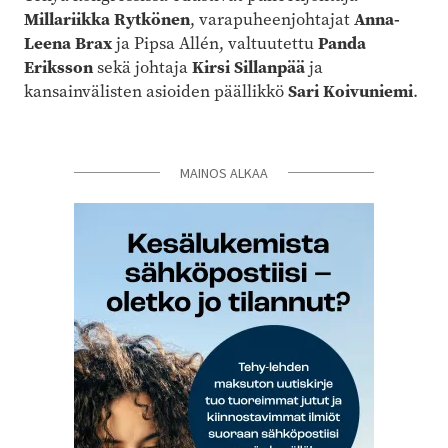
Millariikka Rytkönen
, varapuheenjohtajat
Anna-
Leena Brax
ja Pipsa Allén, valtuutettu
Panda
Eriksson
sekä johtaja
Kirsi Sillanpää
ja
kansainvälisten asioiden päällikkö
Sari Koivuniemi
.
MAINOS ALKAA