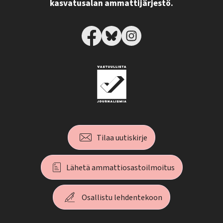
kasvatusalan ammattijärjestö.
Tilaa uutiskirje
Lähetä ammattiosastoilmoitus
Osallistu lehdentekoon
T