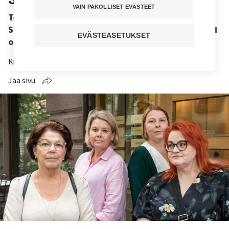
VAIN PAKOLLISET EVÄSTEET
Tehy ja SuPer ovat antaneet viisi lakkovaroitusta.
Suomen hallituksen esitys potilasturvallisuuslaiksi
EVÄSTEASETUKSET
on edennyt eduskuntaan.
Kuuntele juttu
Jaa sivu