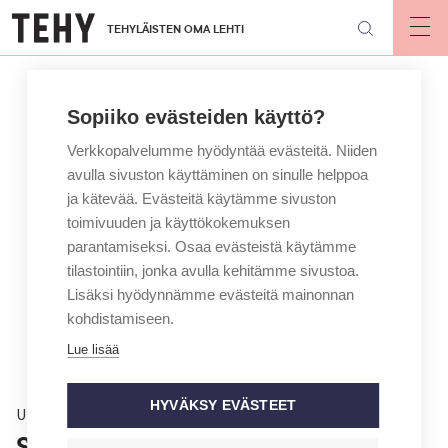
Hyppää
TEHYLÄISTEN OMA LEHTI
pääsisältöön
Op
mai
nav
Sopiiko evästeiden käyttö?
Verkkopalvelumme hyödyntää evästeitä. Niiden
avulla sivuston käyttäminen on sinulle helppoa
ja kätevää. Evästeitä käytämme sivuston
toimivuuden ja käyttökokemuksen
parantamiseksi. Osaa evästeistä käytämme
tilastointiin, jonka avulla kehitämme sivustoa.
Lisäksi hyödynnämme evästeitä mainonnan
kohdistamiseen.
Lue lisää
HYVÄKSY EVÄSTEET
Uutinen
Sovittelu jatkuu keskiviikkona