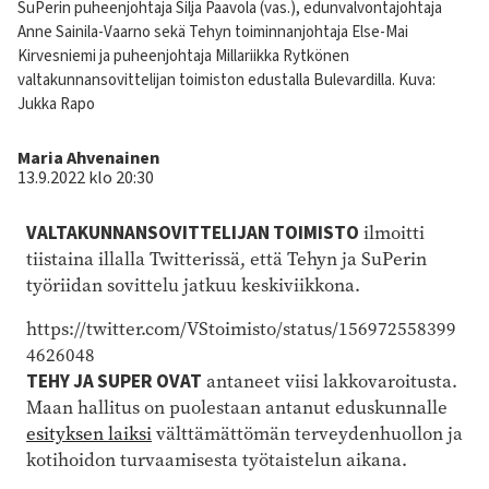
Kuvateksti
SuPerin puheenjohtaja Silja Paavola (vas.), edunvalvontajohtaja
Anne Sainila-Vaarno sekä Tehyn toiminnanjohtaja Else-Mai
Kirvesniemi ja puheenjohtaja Millariikka Rytkönen
valtakunnansovittelijan toimiston edustalla Bulevardilla.
Kuva:
Jukka Rapo
Kirjoittaja
Maria Ahvenainen
13.9.2022 klo 20:30
VALTAKUNNANSOVITTELIJAN TOIMISTO
ilmoitti
tiistaina illalla Twitterissä, että Tehyn ja SuPerin
työriidan sovittelu jatkuu keskiviikkona.
https://twitter.com/VStoimisto/status/156972558399
4626048
TEHY JA SUPER OVAT
antaneet viisi lakkovaroitusta.
Maan hallitus on puolestaan antanut eduskunnalle
esityksen laiksi
välttämättömän terveydenhuollon ja
kotihoidon turvaamisesta työtaistelun aikana.