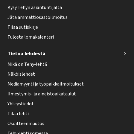
Kysy Tehyn asiantuntijalta
Jätä ammattiosastoilmoitus
Tilaa uutiskirje
Tulosta lomakalenteri
Tietoa lehdestä
Mikä on Tehy-lehti?
Näköislehdet
Mediamyynti ja työpaikkailmoitukset
Ilmestymis- ja aineistoaikataulut
Yhteystiedot
Tilaa lehti
Osoitteenmuutos
Tehy-lehti somessa