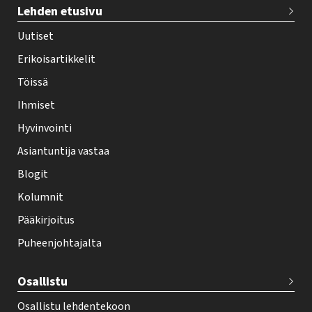
Lehden etusivu
e
h
Uutiset
y
Erikoisartikkelit
-
Töissä
l
Ihmiset
e
Hyvinvointi
h
Asiantuntija vastaa
t
i
Blogit
f
Kolumnit
o
Pääkirjoitus
o
Puheenjohtajalta
t
e
Osallistu
r
Osallistu lehdentekoon