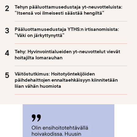
Tehyn pääluottamusedustaja yt-neuvotteluista:
”Itsensä voi ilmeisesti säästää hengiltä”
Pääluottamusedustaja YTHS:n irtisanomisista:
”Väki on järkyttynyttä”
Tehy: Hyvinvointialueiden yt-neuvottelut vievät
hoitajilta lomarauhan
Väitöstutkimus: Hoitotyöntekijöiden
päihdehaittojen ennaltaehkäisyyn kiinnitetään
liian vähän huomiota