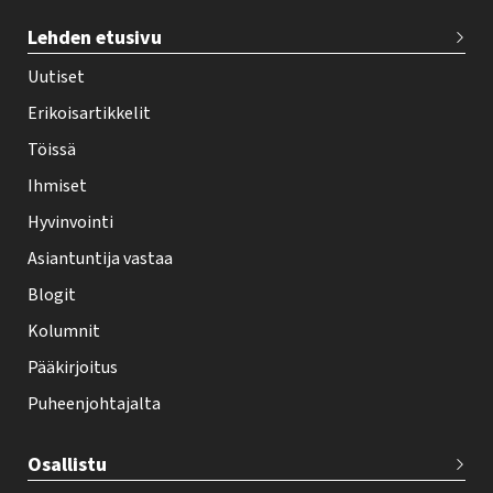
T
Lehden etusivu
e
h
Uutiset
y
Erikoisartikkelit
-
Töissä
l
Ihmiset
e
Hyvinvointi
h
Asiantuntija vastaa
t
i
Blogit
f
Kolumnit
o
Pääkirjoitus
o
Puheenjohtajalta
t
e
Osallistu
r