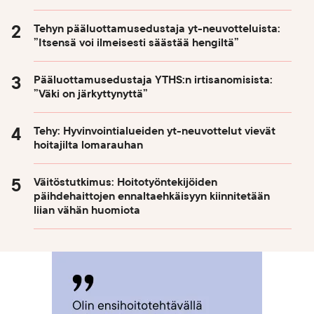
Tehyn pääluottamusedustaja yt-neuvotteluista:
”Itsensä voi ilmeisesti säästää hengiltä”
Pääluottamusedustaja YTHS:n irtisanomisista:
”Väki on järkyttynyttä”
Tehy: Hyvinvointialueiden yt-neuvottelut vievät
hoitajilta lomarauhan
Väitöstutkimus: Hoitotyöntekijöiden
päihdehaittojen ennaltaehkäisyyn kiinnitetään
liian vähän huomiota