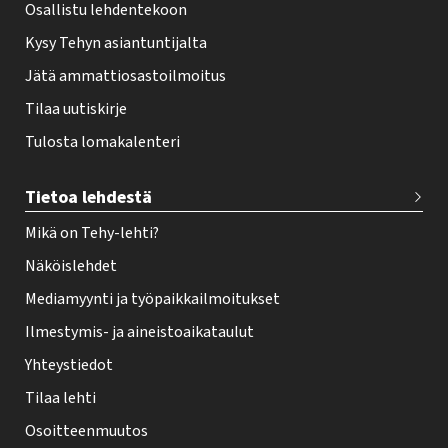
Osallistu lehdentekoon
Kysy Tehyn asiantuntijalta
Jätä ammattiosastoilmoitus
Tilaa uutiskirje
Tulosta lomakalenteri
Tietoa lehdestä
Mikä on Tehy-lehti?
Näköislehdet
Mediamyynti ja työpaikkailmoitukset
Ilmestymis- ja aineistoaikataulut
Yhteystiedot
Tilaa lehti
Osoitteenmuutos