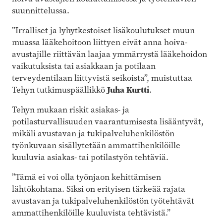
suunnittelussa.
”Irralliset ja lyhytkestoiset lisäkoulutukset muun
muassa lääkehoitoon liittyen eivät anna hoiva-
avustajille riittävän laajaa ymmärrystä lääkehoidon
vaikutuksista tai asiakkaan ja potilaan
terveydentilaan liittyvistä seikoista”, muistuttaa
Tehyn tutkimuspäällikkö
Juha Kurtti
.
Tehyn mukaan riskit asiakas- ja
potilasturvallisuuden vaarantumisesta lisääntyvät,
mikäli avustavan ja tukipalveluhenkilöstön
työnkuvaan sisällytetään ammattihenkilöille
kuuluvia asiakas- tai potilastyön tehtäviä.
”Tämä ei voi olla työnjaon kehittämisen
lähtökohtana. Siksi on erityisen tärkeää rajata
avustavan ja tukipalveluhenkilöstön työtehtävät
ammattihenkilöille kuuluvista tehtävistä.”