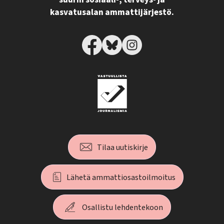
suurin sosiaali-, terveys- ja
kasvatusalan ammattijärjestö.
Tilaa uutiskirje
Lähetä ammattiosastoilmoitus
Osallistu lehdentekoon