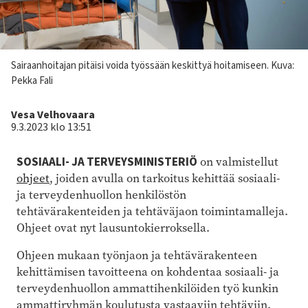
Kuvateksti
Sairaanhoitajan pitäisi voida työssään keskittyä hoitamiseen.
Kuva:
Pekka Fali
Kirjoittaja
Vesa Velhovaara
9.3.2023 klo 13:51
SOSIAALI- JA TERVEYSMINISTERIÖ
on valmistellut
ohj
eet
, joiden avulla on tarkoitus kehittää sosiaali-
ja terveydenhuollon henkilöstön
tehtävärakenteiden ja tehtäväjaon toimintamalleja.
Ohjeet ovat nyt lausuntokierroksella.
Ohjeen mukaan työnjaon ja tehtävärakenteen
kehittämisen tavoitteena on kohdentaa sosiaali- ja
terveydenhuollon ammattihenkilöiden työ kunkin
ammattiryhmän koulutusta vastaaviin tehtäviin.