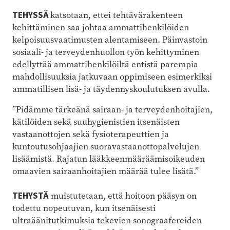
TEHYSSÄ
katsotaan, ettei tehtävärakenteen
kehittäminen saa johtaa ammattihenkilöiden
kelpoisuusvaatimusten alentamiseen. Päinvastoin
sosiaali- ja terveydenhuollon työn kehittyminen
edellyttää ammattihenkilöiltä entistä parempia
mahdollisuuksia jatkuvaan oppimiseen esimerkiksi
ammatillisen lisä- ja täydennyskoulutuksen avulla.
”Pidämme tärkeänä sairaan- ja terveydenhoitajien,
kätilöiden sekä suuhygienistien itsenäisten
vastaanottojen sekä fysioterapeuttien ja
kuntoutusohjaajien suoravastaanottopalvelujen
lisäämistä. Rajatun lääkkeenmääräämisoikeuden
omaavien sairaanhoitajien määrää tulee lisätä.”
TEHYSTÄ
muistutetaan, että hoitoon pääsyn on
todettu nopeutuvan, kun itsenäisesti
ultraäänitutkimuksia tekevien sonograafereiden