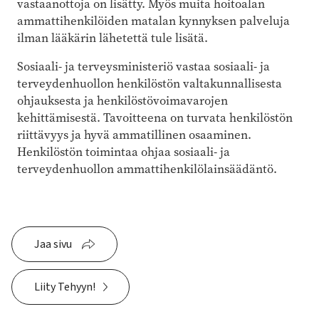
vastaanottoja on lisätty. Myös muita hoitoalan
ammattihenkilöiden matalan kynnyksen palveluja
ilman lääkärin lähetettä tule lisätä.
Sosiaali- ja terveysministeriö vastaa sosiaali- ja
terveydenhuollon henkilöstön valtakunnallisesta
ohjauksesta ja henkilöstövoimavarojen
kehittämisestä. Tavoitteena on turvata henkilöstön
riittävyys ja hyvä ammatillinen osaaminen.
Henkilöstön toimintaa ohjaa sosiaali- ja
terveydenhuollon ammattihenkilölainsäädäntö.
Jaa sivu
Liity Tehyyn!