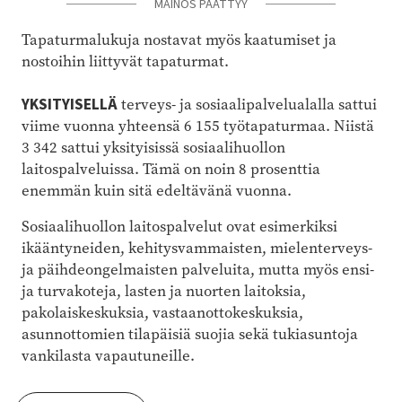
MAINOS PÄÄTTYY
Tapaturmalukuja nostavat myös kaatumiset ja
nostoihin liittyvät tapaturmat.
YKSITYISELLÄ
terveys- ja sosiaalipalvelualalla sattui
viime vuonna yhteensä 6 155 työtapaturmaa.
Niistä
3 342 sattui yksityisissä sosiaalihuollon
laitospalveluissa. Tämä on noin 8 prosenttia
enemmän kuin sitä edeltävänä vuonna.
Sosiaalihuollon laitospalvelut ovat esimerkiksi
ikääntyneiden, kehitysvammaisten, mielenterveys-
ja päihdeongelmaisten palveluita, mutta myös ensi-
ja turvakoteja, lasten ja nuorten laitoksia,
pakolaiskeskuksia, vastaanottokeskuksia,
asunnottomien tilapäisiä suojia sekä tukiasuntoja
vankilasta vapautuneille.