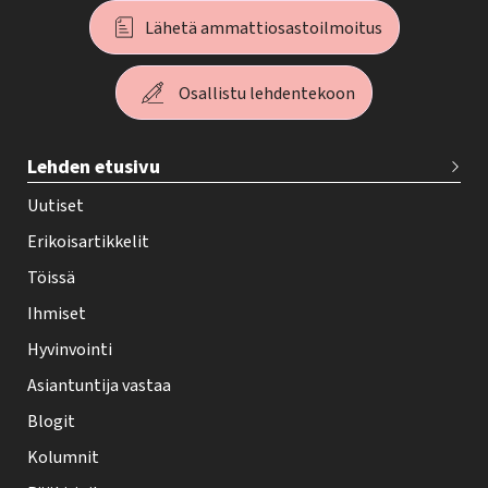
Lähetä ammattiosastoilmoitus
Osallistu lehdentekoon
T
Lehden etusivu
e
h
Uutiset
y
Erikoisartikkelit
-
Töissä
l
Ihmiset
e
Hyvinvointi
h
Asiantuntija vastaa
t
i
Blogit
f
Kolumnit
o