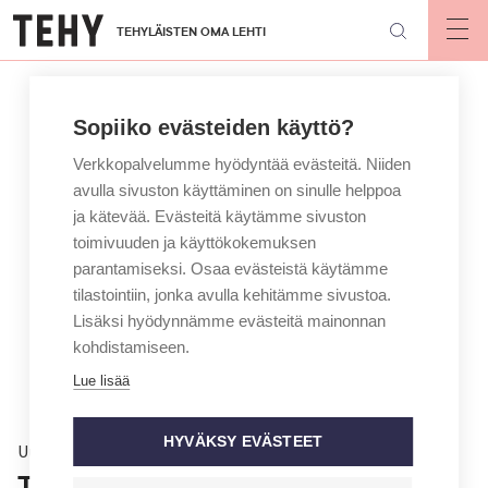
Hyppää
TEHYLÄISTEN OMA LEHTI
pääsisältöön
Op
mai
nav
Sopiiko evästeiden käyttö?
Verkkopalvelumme hyödyntää evästeitä. Niiden
avulla sivuston käyttäminen on sinulle helppoa
ja kätevää. Evästeitä käytämme sivuston
toimivuuden ja käyttökokemuksen
parantamiseksi. Osaa evästeistä käytämme
tilastointiin, jonka avulla kehitämme sivustoa.
Lisäksi hyödynnämme evästeitä mainonnan
kohdistamiseen.
Lue lisää
HYVÄKSY EVÄSTEET
Uutinen
Työtapaturmien määrä yksityisen