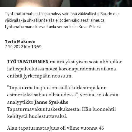
Kuvateksti
Työtapaturmatilastoissa näkyy vain osa väkivallasta. Suurin osa
väkivalta- ja uhkatilanteista ei todennäköisesti aiheuta
työtapaturmana korvattavia seurauksia.
Kuva: iStock
Kirjoittaja
Terhi Mäkinen
7.10.2022 klo 13:59
TYÖTAPATURMIEN
määrä yksityisen sosiaalihuollon
laitospalveluissa
nousi
koronapandemian aikana
entistä jyrkempään nousuun.
”Tapaturmataajuus on siellä korkeampi kuin
esimerkiksi sahateollisuudessa”, vertaa tietokanta-
Janne Sysi-Aho
analyytikko
Tapaturmavakuutuskeskuksesta. Hän luonnehtii
kehitystä huolestuttavaksi.
Alan tapaturmataajuus oli viime vuonna 46