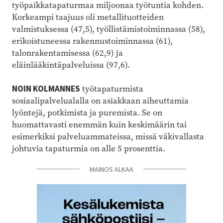
työpaikkatapaturmaa miljoonaa työtuntia kohden.
Korkeampi taajuus oli metallituotteiden
valmistuksessa (47,5), työllistämistoiminnassa (58),
erikoistuneessa rakennustoiminnassa (61),
talonrakentamisessa (62,9) ja
eläinlääkintäpalveluissa (97,6).
NOIN KOLMANNES
työtapaturmista
sosiaalipalvelualalla on asiakkaan aiheuttamia
lyöntejä, potkimista ja puremista.
Se on
huomattavasti enemmän kuin keskimäärin tai
esimerkiksi palveluammateissa, missä väkivallasta
johtuvia tapaturmia on alle 5 prosenttia.
MAINOS ALKAA