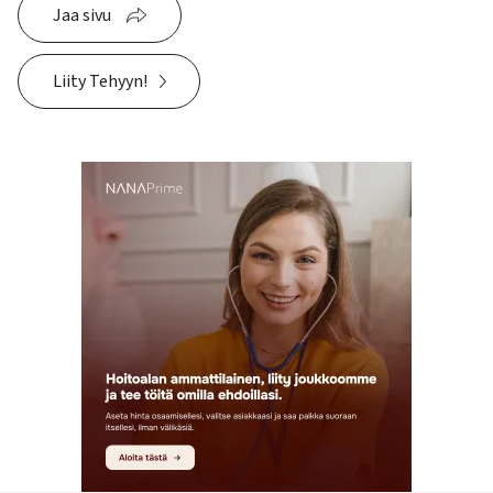
Jaa sivu
Liity Tehyyn!