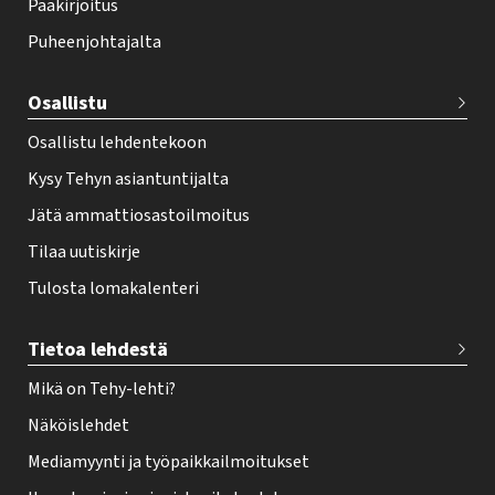
Pääkirjoitus
o
Puheenjohtajalta
t
e
Osallistu
r
Osallistu lehdentekoon
Kysy Tehyn asiantuntijalta
Jätä ammattiosastoilmoitus
Tilaa uutiskirje
Tulosta lomakalenteri
Tietoa lehdestä
Mikä on Tehy-lehti?
Näköislehdet
Mediamyynti ja työpaikkailmoitukset