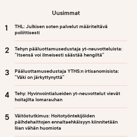
Uusimmat
THL: Julkisen soten palvelut määriteltävä
poliittisesti
Tehyn pääluottamusedustaja yt-neuvotteluista:
”Itsensä voi ilmeisesti säästää hengiltä”
Pääluottamusedustaja YTHS:n irtisanomisista:
”Väki on järkyttynyttä”
Tehy: Hyvinvointialueiden yt-neuvottelut vievät
hoitajilta lomarauhan
Väitöstutkimus: Hoitotyöntekijöiden
päihdehaittojen ennaltaehkäisyyn kiinnitetään
liian vähän huomiota