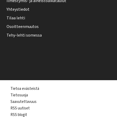
Ilmestymis- ja aineistoaikataulut
Yhteystiedot
Tilaa lehti
Osoitteenmuutos
Tehy-lehti somessa
T
Tietoa evästeistä
Tietosuoja
e
Saavutettavuus
h
RSS uutiset
y
RSS blogit