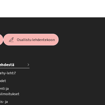
Osallistu lehdentekoon
lehdestä
ehy-lehti?
hdet
nti ja
ailmoitukset
s- ja