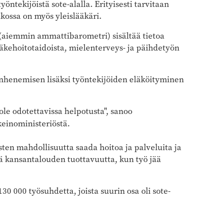
öntekijöistä sote-alalla. Erityisesti tarvitaan
ukossa on myös yleislääkäri.
(aiemmin ammattibarometri) sisältää tietoa
ääkehoitotaidoista, mielenterveys- ja päihdetyön
nhenemisen lisäksi työntekijöiden eläköityminen
le odotettavissa helpotusta", sanoo
nkeinoministeriöstä.
ten mahdollisuutta saada hoitoa ja palveluita ja
ää kansantalouden tuottavuutta, kun työ jää
 000 työsuhdetta, joista suurin osa oli sote-