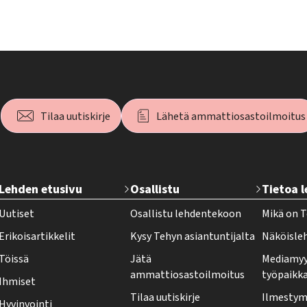
Tilaa uutiskirje
Lähetä ammattiosastoilmoitus
T
Lehden etusivu
Osallistu
Tietoa 
e
Uutiset
Osallistu lehdentekoon
Mikä on T
h
Erikoisartikkelit
Kysy Tehyn asiantuntijalta
Näköisle
y
Töissä
Jätä
Mediamyy
-
ammattiosastoilmoitus
työpaikk
Ihmiset
l
Tilaa uutiskirje
Ilmestymi
Hyvinvointi