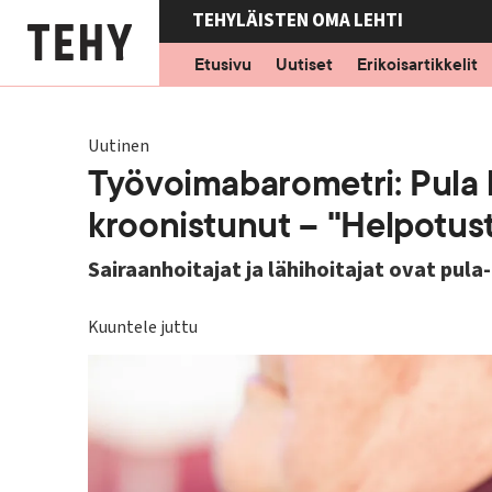
Hyppää
TEHYLÄISTEN OMA LEHTI
pääsisältöön
Etusivu
Uutiset
Erikoisartikkelit
Uutinen
Työvoimabarometri: Pula lä
kroonistunut – "Helpotust
Sairaanhoitajat ja lähihoitajat ovat pul
Kuuntele juttu