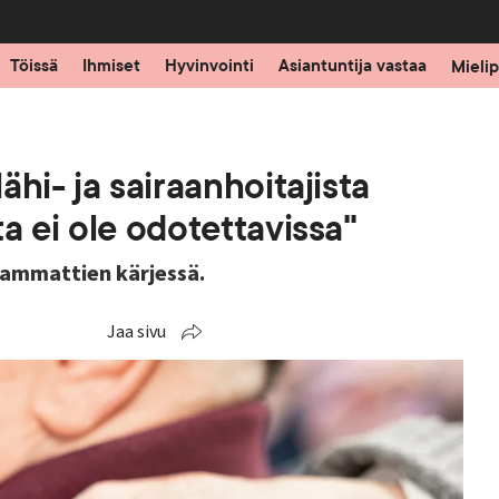
Töissä
Ihmiset
Hyvinvointi
Asiantuntija vastaa
Mielip
hi- ja sairaanhoitajista
a ei ole odotettavissa"
a-ammattien kärjessä.
Jaa sivu