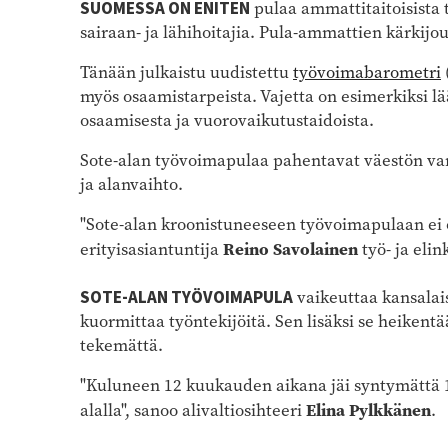
SUOMESSA ON ENITEN
pulaa ammattitaitoisista ty
sairaan- ja lähihoitajia. Pula-ammattien kärkijo
Tänään julkaistu uudistettu
työvoimabarometri
myös osaamistarpeista. Vajetta on esimerkiksi l
osaamisesta ja vuorovaikutustaidoista.
Sote-alan työvoimapulaa pahentavat väestön va
ja alanvaihto.
"Sote-alan kroonistuneeseen työvoimapulaan ei o
Reino Savolainen
erityisasiantuntija
työ- ja eli
SOTE-ALAN TYÖVOIMAPULA
vaikeuttaa kansalais
kuormittaa työntekijöitä. Sen lisäksi se heikent
tekemättä.
"Kuluneen 12 kuukauden aikana jäi syntymättä 130
Elina Pylkkänen
alalla", sanoo alivaltiosihteeri
.