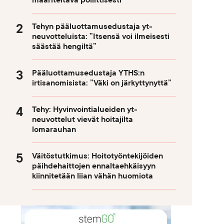
määriteltävä poliittisesti
Tehyn pääluottamusedustaja yt-
neuvotteluista: ”Itsensä voi ilmeisesti
säästää hengiltä”
Pääluottamusedustaja YTHS:n
irtisanomisista: ”Väki on järkyttynyttä”
Tehy: Hyvinvointialueiden yt-
neuvottelut vievät hoitajilta
lomarauhan
Väitöstutkimus: Hoitotyöntekijöiden
päihdehaittojen ennaltaehkäisyyn
kiinnitetään liian vähän huomiota