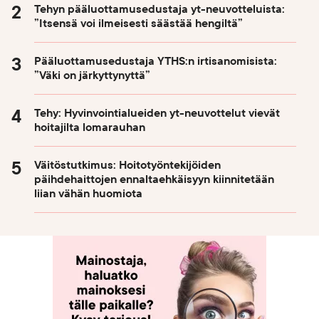
Tehyn pääluottamusedustaja yt-neuvotteluista:
”Itsensä voi ilmeisesti säästää hengiltä”
Pääluottamusedustaja YTHS:n irtisanomisista:
”Väki on järkyttynyttä”
Tehy: Hyvinvointialueiden yt-neuvottelut vievät
hoitajilta lomarauhan
Väitöstutkimus: Hoitotyöntekijöiden
päihdehaittojen ennaltaehkäisyyn kiinnitetään
liian vähän huomiota