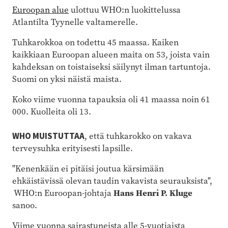
Euroopan alue
ulottuu WHO:n luokittelussa
Atlantilta Tyynelle valtamerelle.
Tuhkarokkoa on todettu 45 maassa. Kaiken
kaikkiaan Euroopan alueen maita on 53, joista vain
kahdeksan on toistaiseksi säilynyt ilman tartuntoja.
Suomi on yksi näistä maista.
Koko viime vuonna tapauksia oli 41 maassa noin 61
000. Kuolleita oli 13.
WHO MUISTUTTAA
, että tuhkarokko on vakava
terveysuhka erityisesti lapsille.
"Kenenkään ei pitäisi joutua kärsimään
ehkäistävissä olevan taudin vakavista seurauksista",
WHO:n Euroopan-johtaja
Hans Henri P. Kluge
sanoo.
Viime vuonna sairastuneista alle 5-vuotiaista