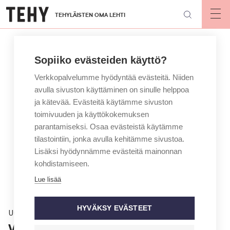
Hyppää
TEHYLÄISTEN OMA LEHTI
pääsisältöön
Op
mai
nav
Sopiiko evästeiden käyttö?
Verkkopalvelumme hyödyntää evästeitä. Niiden
avulla sivuston käyttäminen on sinulle helppoa
ja kätevää. Evästeitä käytämme sivuston
toimivuuden ja käyttökokemuksen
parantamiseksi. Osaa evästeistä käytämme
tilastointiin, jonka avulla kehitämme sivustoa.
Lisäksi hyödynnämme evästeitä mainonnan
kohdistamiseen.
Lue lisää
HYVÄKSY EVÄSTEET
Uutinen
WHO: Tuhkarokko leviää