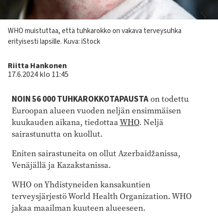
Kuvateksti
WHO muistuttaa, että tuhkarokko on vakava terveysuhka
erityisesti lapsille.
Kuva: iStock
Kirjoittaja
Riitta Hankonen
17.6.2024 klo 11:45
NOIN 56 000 TUHKAROKKOTAPAUSTA
on todettu
Euroopan alueen vuoden neljän ensimmäisen
kuukauden aikana, tiedottaa
WHO
. Neljä
sairastunutta on kuollut.
Eniten sairastuneita on ollut Azerbaidžanissa,
Venäjällä ja Kazakstanissa.
WHO on Yhdistyneiden kansakuntien
terveysjärjestö World Health Organization. WHO
jakaa maailman kuuteen alueeseen.