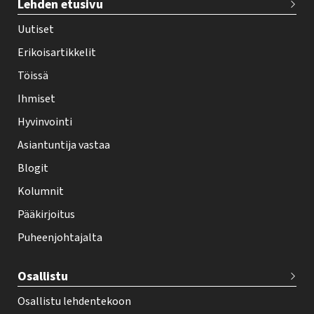
Lehden etusivu
e
h
Uutiset
y
Erikoisartikkelit
-
Töissä
l
Ihmiset
e
Hyvinvointi
h
Asiantuntija vastaa
t
i
Blogit
f
Kolumnit
o
Pääkirjoitus
o
Puheenjohtajalta
t
e
Osallistu
r
Osallistu lehdentekoon