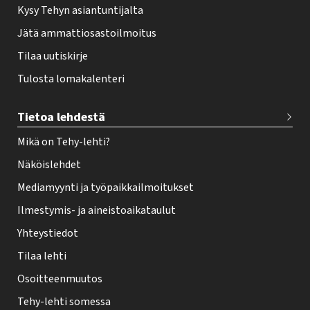
Kysy Tehyn asiantuntijalta
Jätä ammattiosastoilmoitus
Tilaa uutiskirje
Tulosta lomakalenteri
Tietoa lehdestä
Mikä on Tehy-lehti?
Näköislehdet
Mediamyynti ja työpaikkailmoitukset
Ilmestymis- ja aineistoaikataulut
Yhteystiedot
Tilaa lehti
Osoitteenmuutos
Tehy-lehti somessa