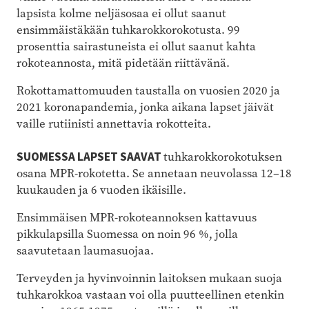
lapsista kolme neljäsosaa ei ollut saanut
ensimmäistäkään tuhkarokkorokotusta. 99
prosenttia sairastuneista ei ollut saanut kahta
rokoteannosta, mitä pidetään riittävänä.
Rokottamattomuuden taustalla on vuosien 2020 ja
2021 koronapandemia, jonka aikana lapset jäivät
vaille rutiinisti annettavia rokotteita.
SUOMESSA LAPSET SAAVAT
tuhkarokkorokotuksen
osana MPR-rokotetta. Se annetaan neuvolassa 12–18
kuukauden ja 6 vuoden ikäisille.
Ensimmäisen MPR-rokoteannoksen kattavuus
pikkulapsilla Suomessa on noin 96 %, jolla
saavutetaan laumasuojaa.
Terveyden ja hyvinvoinnin laitoksen mukaan suoja
tuhkarokkoa vastaan voi olla puutteellinen etenkin