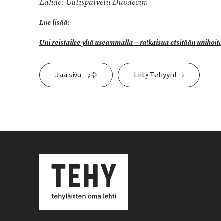
Lähde: Uutispalvelu Duodecim
Lue lisää:
Uni reistailee yhä useammalla – ratkaisua etsitään unihoita
Jaa sivu
Liity Tehyyn!