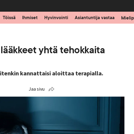
Töissä
Ihmiset
Hyvinvointi
Asiantuntija vastaa
Mielip
 lääkkeet yhtä tehokkaita
enkin kannattaisi aloittaa terapialla.
Jaa sivu